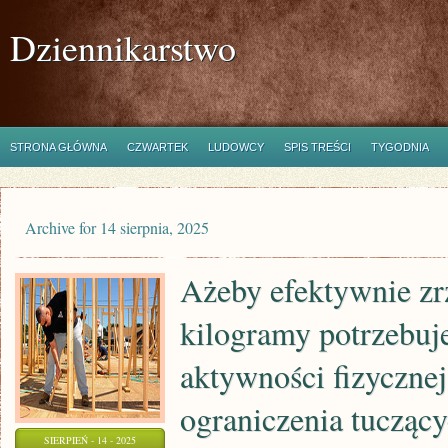
Dziennikarstwo
STRONA GŁÓWNA
CZWARTEK
LUDOWCY
SPIS TREŚCI
TYGODNIA
Archive for 14 sierpnia, 2025
Ażeby efektywnie zr
kilogramy potrzebuj
aktywności fizycznej
ograniczenia tuczą
SIERPIEŃ - 14 - 2025