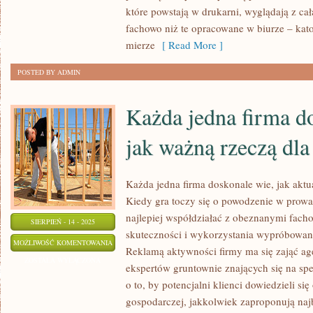
które powstają w drukarni, wyglądają z cał
PACZKĘ
fachowo niż te opracowane w biurze – kat
WYSŁANA
mierze
[ Read More ]
ZA
POMOCĄ
POSTED BY ADMIN
FIRMY
KURIERSKIEJ
Każda jedna firma d
BYŁ
jak ważną rzeczą dla
JAK
NAJKRÓTSZY
Każda jedna firma doskonale wie, jak aktua
Kiedy gra toczy się o powodzenie w prowa
najlepiej współdziałać z obeznanymi fach
SIERPIEŃ - 14 - 2025
skuteczności i wykorzystania wypróbowa
KAŻDA
MOŻLIWOŚĆ KOMENTOWANIA
Reklamą aktywności firmy ma się zająć a
JEDNA
ZOSTAŁA WYŁĄCZONA
ekspertów gruntownie znających się na spe
FIRMA
o to, by potencjalni klienci dowiedzieli się 
DOSKONALE
gospodarczej, jakkolwiek zaproponują naj
WIE,