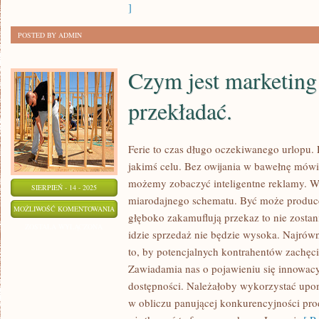
ŻE
]
OBECNIE
POSTED BY ADMIN
KAŻDY
KOGO
Czym jest marketing 
NA
TO
przekładać.
STAĆ
Ferie to czas długo oczekiwanego urlopu.
jakimś celu. Bez owijania w bawełnę mówi
możemy zobaczyć inteligentne reklamy. W
SIERPIEŃ - 14 - 2025
miarodajnego schematu. Być może producenc
CZYM
MOŻLIWOŚĆ KOMENTOWANIA
głęboko zakamuflują przekaz to nie zosta
JEST
ZOSTAŁA WYŁĄCZONA
idzie sprzedaż nie będzie wysoka. Najrówn
MARKETING
to, by potencjalnych kontrahentów zachęci
NIE
Zawiadamia nas o pojawieniu się innowacy
BĘDĘ
dostępności. Należałoby wykorzystać upo
TU
w obliczu panującej konkurencyjności pr
PRZEKŁADAĆ.