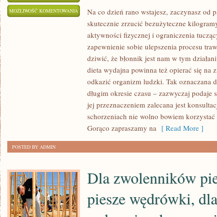
AŻEBY
Na co dzień rano wstajesz, zaczynasz od 
MOŻLIWOŚĆ KOMENTOWANIA
skutecznie zrzucić bezużyteczne kilogram
EFEKTYWNIE
ZOSTAŁA WYŁĄCZONA
aktywności fizycznej i ograniczenia tucząc
ZRZUCIĆ
zapewnienie sobie ulepszenia procesu traw
ZBYTECZNE
dziwić, że błonnik jest nam w tym działan
KILOGRAMY
dieta wydajna powinna też opierać się na 
POTRZEBUJEMY
odkazić organizm ludzki. Tak oznaczana di
NIE
długim okresie czasu – zazwyczaj podaje 
TYLKO
jej przeznaczeniem zalecana jest konsulta
AKTYWNOŚCI
schorzeniach nie wolno bowiem korzystać
FIZYCZNEJ
Gorąco zapraszamy na
[ Read More ]
ORAZ
OGRANICZENIA
POSTED BY ADMIN
TUCZĄCYCH
POKARMÓW
Dla zwolenników pi
piesze wędrówki, d