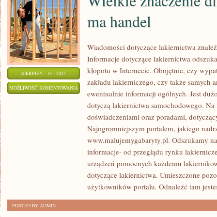
Wielkie znaczenie d
ma handel
Wiadomości dotyczące lakiernictwa znaleź
Informacje dotyczące lakiernictwa odszuk
kłopotu w Internecie. Obojętnie, czy wyp
SIERPIEŃ - 14 - 2025
zakładu lakierniczego, czy także samych a
WIELKIE
MOŻLIWOŚĆ KOMENTOWANIA
ewentualnie informacji ogólnych. Jest dużo
ZNACZENIE
ZOSTAŁA WYŁĄCZONA
dotyczą lakiernictwa samochodowego. Na 
DLA
doświadczeniami oraz poradami, dotycząc
GOSPODARKI
Najogromniejszym portalem, jakiego nadrz
MA
www.malujemygabaryty.pl. Odszukamy na n
HANDEL
informacje- od przeglądu rynku lakiernic
urządzeń pomocnych każdemu lakiernikowi
dotyczące lakiernictwa. Umieszczone pozo
użytkowników portalu. Odnaleźć tam jeste
POSTED BY ADMIN