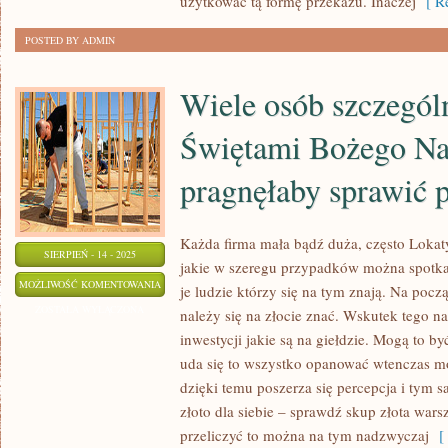
użytkować tą formę przekazu. Inaczej
[ Re
POSTED BY ADMIN
Wiele osób szczegól
Świętami Bożego Na
pragnęłaby sprawić 
Każda firma mała bądź duża, często Lokaty 
SIERPIEŃ - 14 - 2025
jakie w szeregu przypadków można spotk
WIELE
MOŻLIWOŚĆ KOMENTOWANIA
je ludzie którzy się na tym znają. Na począ
OSÓB
ZOSTAŁA WYŁĄCZONA
należy się na złocie znać. Wskutek tego n
SZCZEGÓLNIE
inwestycji jakie są na giełdzie. Mogą to by
PRZED
uda się to wszystko opanować wtenczas mo
ŚWIĘTAMI
dzięki temu poszerza się percepcja i ty
BOŻEGO
złoto dla siebie – sprawdź skup złota wars
przeliczyć to można na tym nadzwyczaj
[ 
NARODZENIA