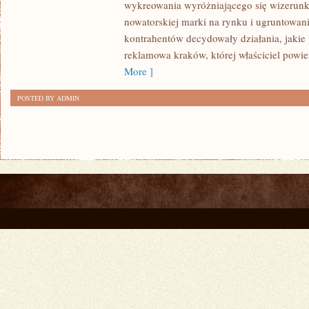
wykreowania wyróżniającego się wizerunku
JAK
nowatorskiej marki na rynku i ugruntowan
WAŻNĄ
kontrahentów decydowały działania, jakie
RZECZĄ
reklamowa kraków, której właściciel powie
DLA
More ]
ROZWOJU
POSTED BY ADMIN
JEST