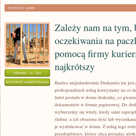
PRAGNĘŁABY
POSTED BY ADMIN
SPRAWIĆ
PRZYJEMNOŚĆ
Zależy nam na tym, 
oczekiwania na pacz
pomocą firmy kuriers
najkrótszy
SIERPIEŃ - 14 - 2025
ZALEŻY
Bardzo niejednokrotnie Drukarnia nie jest
MOŻLIWOŚĆ KOMENTOWANIA
profesjonalnych usług korzystamy na co d
NAM
ZOSTAŁA WYŁĄCZONA
ludzi posiada w domu drukarkę, co gwaran
NA
dokumentów w formie papierowej. Do druk
TYM,
wybierzemy się wtedy, kiedy sami zaproje
BY
ślubne, a ich obszerna ilość lub wyszukana
CZAS
je wydrukować w domu. Z usług tego rodza
OCZEKIWANIA
przedsiębiorcy, którzy chcą posiadać ulotk
NA