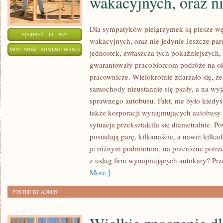
wakacyjnych, oraz ni
Dla sympatyków pielgrzymek są piesze w
SIERPIEŃ - 14 - 2025
wakacyjnych, oraz nie jedynie Jeszcze parę
DLA
MOŻLIWOŚĆ KOMENTOWANIA
jednostek, zwłaszcza tych pokaźniejszych,
ZWOLENNIKÓW
ZOSTAŁA WYŁĄCZONA
gwarantowały pracobiorcom podróże na o
PIELGRZYMEK
pracownicze. Wielokrotnie zdarzało się, że
SĄ
samochody nieustannie się psuły, a na wy
PIESZE
sprawnego autobusu. Fakt, nie było kiedyś
WĘDRÓWKI,
także korporacji wynajmujących autobusy 
sytuacja przekształciła się diametralnie. Po
DLA
posiadają parę, kilkanaście, a nawet kilka
SYMPATYKÓW
je różnym podmiotom, na przeróżne potrz
WAKACYJNYCH,
z usług firm wynajmujących autokary? Prz
ORAZ
More ]
NIE
TYLKO
POSTED BY ADMIN