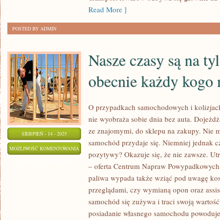
Read More ]
USŁUGI
POSTED BY ADMIN
Nasze czasy są na tyl
obecnie każdy kogo n
O przypadkach samochodowych i kolizjach
nie wyobraża sobie dnia bez auta. Dojeżdż
ze znajomymi, do sklepu na zakupy. Nie m
SIERPIEŃ - 14 - 2025
samochód przydaje się. Niemniej jednak cz
NASZE
MOŻLIWOŚĆ KOMENTOWANIA
pozytywy? Okazuje się, że nie zawsze. Utr
CZASY
ZOSTAŁA WYŁĄCZONA
– oferta Centrum Napraw Powypadkowych 
SĄ
paliwa wypada także wziąć pod uwagę kos
NA
przeglądami, czy wymianą opon oraz assi
TYLE
samochód się zużywa i traci swoją wartość
DZISIEJSZE,
posiadanie własnego samochodu powoduje