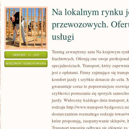
Na lokalnym rynku j
przewozowych. Ofer
usługi
Tuning zewnętrzny auta Na krajowym rynku
SIERPIEŃ - 14 - 2025
frachtowych. Oferują one swoje profesjona
NA
MOŻLIWOŚĆ KOMENTOWANIA
specjalnościach. Transport, który zapewn
LOKALNYM
ZOSTAŁA WYŁĄCZONA
jest z opłatami. Firmy zajmujące się trans
RYNKU
komfort jazdy i szybkie dotarcie do celu. M
JEST
gwarantuje coraz to poprawniejsze rozwiąz
DUŻO
szybkości poruszania się sporych samoch
FIRM
jazdy. Widoczny każdego dnia transport, 
rodzaju http://www.transport-bydgoszcz.net.
PRZEWOZOWYCH.
dostarczaniem rozmaitego rodzaju towarów.
OFERUJĄ
które proponują, zaopatrywanie sklepów, 
ONE
Transport towarów odbywa się głównie 
SWOJE