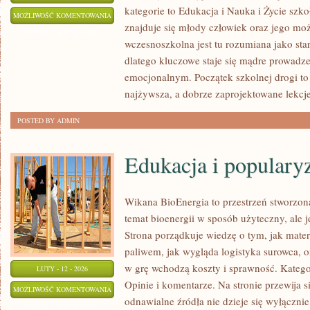
kategorie to Edukacja i Nauka i Życie szk
EDUKACJA
MOŻLIWOŚĆ KOMENTOWANIA
znajduje się młody człowiek oraz jego moż
A
ZOSTAŁA WYŁĄCZONA
wczesnoszkolna jest tu rozumiana jako sta
ZDROWIE
dlatego kluczowe staje się mądre prowadz
PSYCHICZNE
emocjonalnym. Początek szkolnej drogi to 
najżywsza, a dobrze zaprojektowane lekcje
POSTED BY ADMIN
Edukacja i populary
Wikana BioEnergia to przestrzeń stworzona
temat bioenergii w sposób użyteczny, ale 
Strona porządkuje wiedzę o tym, jak mater
paliwem, jak wygląda logistyka surowca, 
w grę wchodzą koszty i sprawność. Kategor
LUTY - 12 - 2026
Opinie i komentarze. Na stronie przewija s
EDUKACJA
MOŻLIWOŚĆ KOMENTOWANIA
odnawialne źródła nie dzieje się wyłącznie
I
ZOSTAŁA WYŁĄCZONA