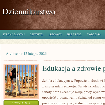
Dziennikarstwo
STRONA GŁÓWNA
CZWARTEK
LUDOWCY
SPIS TREŚCI
TYGODNIA
Archive for 12 lutego, 2026
Edukacja a zdrowie 
Szkoła edukacyjna w Popowie to środowisk
z wspieraniem rozwoju. Serwis szkolapopo
szkoły oraz akcentuje misję pracy wych
opowieść o poznawaniu świata od etapu w
poziomy edukacyjne, w duchu wzajemnego
LUTY - 12 - 2026