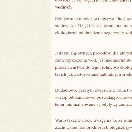
wodnych
Rolnictwo ‌ekologiczne odgrywa kluczową 
środowiska.‌ Dzięki zastosowaniu naturaln
ekologiczne minimalizuje ⁢negatywny wpł
Jednym‍ z głównych powodów, dla ⁣których
zanieczyszczenia wód, jest nadmierne st
przeciwieństwie do tego, ​rolnictwo ekolog
takich jak zastosowanie naturalnych śr
Dodatkowo, praktyki związane z‍ rolnictwe
wielopłodozmianowe, pozwalają zachowa
temu minimalizowane⁤ są odpływy‍ zaniec
Warto ‍także⁤ zwrócić uwagę na⁣ to, że ‍ro
‍Zachowanie różnorodności biologicznej w ro