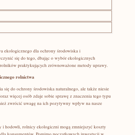
twa ekologicznego dla ochrony środowiska‍ i
czynić ⁢się do tego, dbając o‍ wybór ekologicznych​
rolników⁤ praktykujących⁢ zrównoważone​ metody uprawy.
gicznego rolnictwa
a się do ⁢ochrony środowiska naturalnego, ⁤ale ⁣także niesie
oraz więcej osób zdaje sobie sprawę z znaczenia tego ⁤typu
wnież zwrócić uwagę na ⁢ich pozytywny ⁢wpływ na ‍nasze‍
hodowli, rolnicy⁣ ekologiczni mogą zmniejszyć ​koszty
ceny dla konsumentów. Pomimo początkowych inwestycji ​w