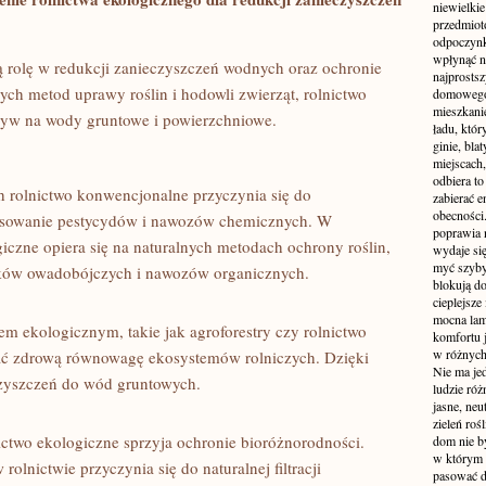
niewielki
przedmiot
odpoczynk
wpłynąć n
⁤rolę w ‍redukcji zanieczyszczeń wodnych​ oraz⁤ ochronie
najprostsz
ych metod⁤ uprawy roślin i hodowli zwierząt, rolnictwo
domowego 
mieszkanie
yw na wody⁤ gruntowe ​i powierzchniowe.
ładu, któ
ginie, bl
miejscach,
odbiera t
 rolnictwo konwencjonalne przyczynia‍ się do
zabierać e
obecności
osowanie pestycydów i nawozów‌ chemicznych. ‍W
poprawia 
iczne opiera się⁣ na naturalnych metodach ochrony roślin,⁣
wydaje się
myć szyby
odków owadobójczych i nawozów organicznych.
blokują d
cieplejsze
mocna lam
m ekologicznym,​ takie ⁢jak agroforestry czy rolnictwo⁤
komfortu 
w różnych 
ć zdrową ​równowagę ekosystemów rolniczych. Dzięki
Nie ma jed
zyszczeń do ⁤wód gruntowych.
ludzie róż
jasne, neu
zieleń roś
lnictwo ⁣ekologiczne sprzyja ochronie⁤ bioróżnorodności.
dom nie b
w którym c
lnictwie przyczynia⁣ się ‌do naturalnej ⁢filtracji
pasować d