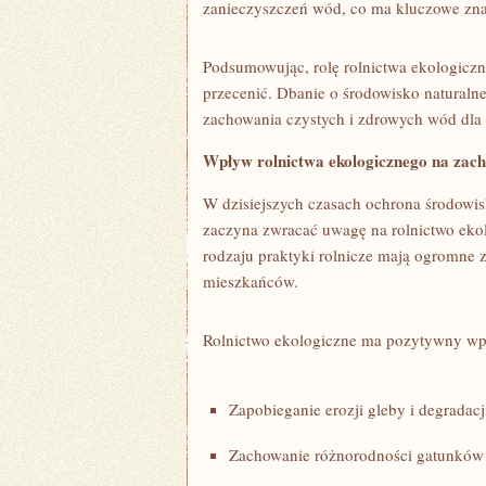
zanieczyszczeń wód, co ma‍ kluczowe zn
Podsumowując, ‍rolę rolnictwa‌ ekologic
przecenić. Dbanie o środowisko‌ naturaln
zachowania czystych i zdrowych⁢ wód dla
Wpływ rolnictwa​ ekologicznego na zach
W ⁢dzisiejszych czasach ochrona środowiska 
‍zaczyna ⁢zwracać uwagę na rolnictwo eko
rodzaju praktyki rolnicze⁣ mają ogromne z
mieszkańców.
Rolnictwo ekologiczne ma pozytywny⁤ wp
Zapobieganie erozji gleby i degradacji
Zachowanie różnorodności gatunków ro