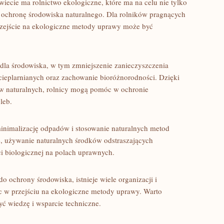
iecie⁣ ma rolnictwo ekologiczne, które ma na ‍celu nie‌ tylko
⁣ ochronę środowiska ⁤naturalnego. ⁤Dla rolników pragnących
 przejście na ekologiczne metody uprawy może⁤ być
dla środowiska, w ⁣tym ‌zmniejszenie⁢ zanieczyszczenia
 cieplarnianych ⁤oraz zachowanie​ bioróżnorodności.‍ Dzięki⁣
 naturalnych,‌ rolnicy mogą​ pomóc w ochronie
leb.
 minimalizację odpadów i stosowanie naturalnych metod
e, używanie naturalnych środków ⁢odstraszających‍
i biologicznej na ‌polach uprawnych.
do ⁣ochrony środowiska, istnieje wiele organizacji i
c w ⁤przejściu ⁤na ekologiczne metody uprawy. Warto
yć wiedzę⁣ i⁢ wsparcie techniczne.