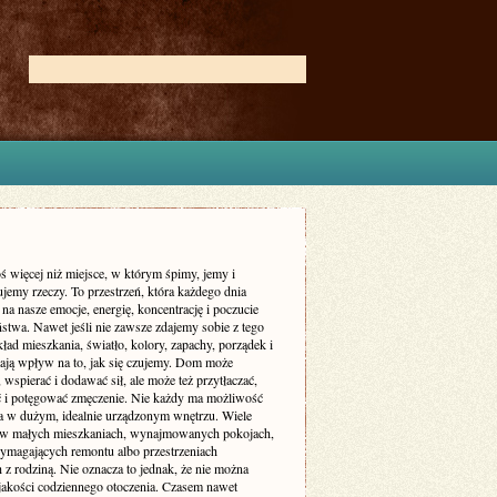
ś więcej niż miejsce, w którym śpimy, jemy i
jemy rzeczy. To przestrzeń, która każdego dnia
 na nasze emocje, energię, koncentrację i poczucie
stwa. Nawet jeśli nie zawsze zdajemy sobie z tego
ład mieszkania, światło, kolory, zapachy, porządek i
ają wpływ na to, jak się czujemy. Dom może
 wspierać i dodawać sił, ale może też przytłaczać,
ć i potęgować zmęczenie. Nie każdy ma możliwość
a w dużym, idealnie urządzonym wnętrzu. Wiele
 w małych mieszkaniach, wynajmowanych pokojach,
magających remontu albo przestrzeniach
 z rodziną. Nie oznacza to jednak, że nie można
jakości codziennego otoczenia. Czasem nawet