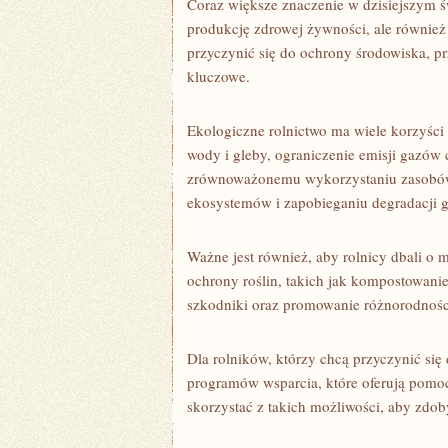
Coraz większe znaczenie ​w dzisiejszym‍ św
produkcję zdrowej ⁢żywności, ale również
‍przyczynić‌ się ⁣do ochrony ⁤środowiska,
kluczowe.
Ekologiczne rolnictwo ma‍ wiele korzyści 
wody i ⁣gleby,​ ograniczenie emisji gazów‌
zrównoważonemu ⁤wykorzystaniu ⁣zasobów‍
ekosystemów i ⁣zapobieganiu degradacji g
Ważne⁤ jest również, aby rolnicy dbali o
‍ochrony roślin, takich jak kompostowani
szkodniki oraz⁤ promowanie różnorodnośc
Dla rolników, którzy chcą przyczynić⁣ się ‍
programów wsparcia,⁤ które oferują ⁣pomo
skorzystać z takich ⁣możliwości, aby⁤ zdob