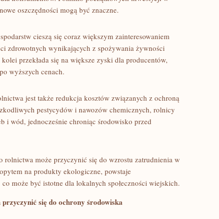
inowe oszczędności​ mogą być ​znaczne.
spodarstw ‍cieszą się coraz większym zainteresowaniem
yści​ zdrowotnych wynikających z spożywania żywności
 kolei przekłada się ⁢na większe zyski ⁢dla producentów,
 po wyższych cenach.
nictwa jest⁤ także redukcja kosztów związanych z‍ ochroną
 szkodliwych ‍pestycydów i‍ nawozów chemicznych, rolnicy
eb i wód,​ jednocześnie chroniąc środowisko przed
 rolnictwa ⁢może przyczynić się do wzrostu zatrudnienia w
opytem na produkty⁤ ekologiczne, powstaje
o⁢ może być‍ istotne dla‌ lokalnych społeczności wiejskich.
 przyczynić się do ochrony środowiska