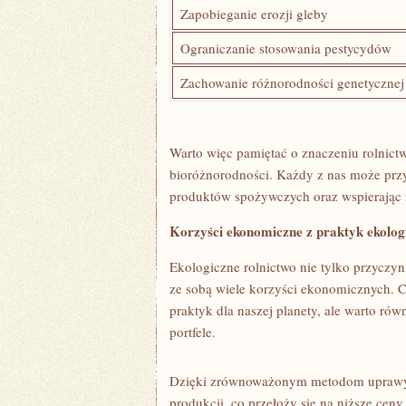
Zapobieganie erozji⁢ gleby
Ograniczanie⁢ stosowania pestycydów
Zachowanie⁢ różnorodności‍ genetycznej
Warto ⁣więc ⁤pamiętać o ‌znaczeniu⁣ rolnic
bioróżnorodności. Każdy ‍z nas może⁤ przy
produktów spożywczych oraz wspierając‌ 
Korzyści ekonomiczne z ⁢praktyk​ ekolo
Ekologiczne ⁣rolnictwo nie tylko przyczyni
ze sobą wiele ⁤korzyści ekonomicznych. C
praktyk⁢ dla⁣ naszej planety, ale warto ró
portfele.
Dzięki zrównoważonym metodom uprawy‍ i 
produkcji,⁤ co ‌przełoży się na niższe ⁣