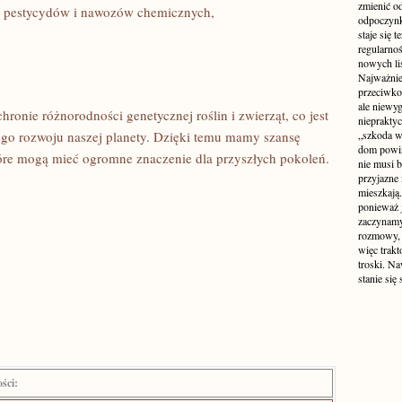
zmienić od
h pestycydów i‍ nawozów chemicznych,
odpoczynk
staje się 
regularno
nowych liś
Najważniej
przeciwko
ale niewy
ronie różnorodności genetycznej roślin i zwierząt, co ⁢jest
niepraktyc
o rozwoju naszej planety. ⁢Dzięki temu‌ mamy szansę
„szkoda w
dom powin
óre mogą mieć​ ogromne‍ znaczenie dla przyszłych pokoleń.
nie musi b
przyjazne 
mieszkają
ponieważ 
zaczynamy
rozmowy, 
więc trakt
troski. N
stanie się
ści: