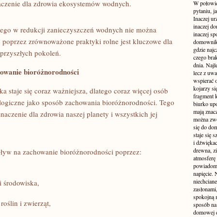
aczenie dla zdrowia ekosystemów wodnych.
W połowie
pytaniu, j
Inaczej ur
inaczej do
znego w redukcji zanieczyszczeń⁢ wodnych nie można
inaczej sp
e poprzez zrównoważone praktyki rolne ‍jest kluczowe dla
domownik
gdzie najc
 przyszłych pokoleń.
czego brak
dnia. Najl
owanie⁢ bioróżnorodności
lecz z uw
wspierać 
kojarzy si
staje się⁣ coraz ⁤ważniejsza, ​dlatego ⁣coraz więcej‌ osób
fragment 
logiczne ⁣jako sposób zachowania bioróżnorodności.⁢ Tego
biurko up
mają znacz
naczenie dla⁤ zdrowia naszej planety i wszystkich jej
można zwo
się do dom
staje się
i dźwiękac
drewna, z
ływ na⁣ zachowanie bioróżnorodności poprzez:
atmosferę 
powiadomi
napięcie.
niechcian
​ środowiska,
zasłonami
spokojną 
ślin ⁤i zwierząt,
sposób na 
domowej dż