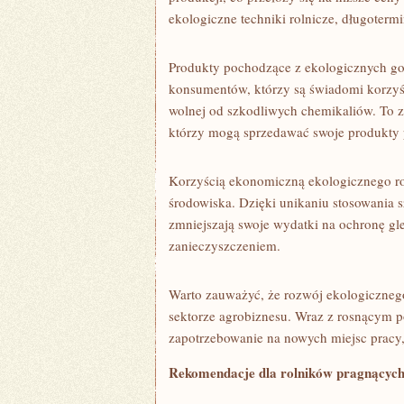
ekologiczne techniki rolnicze, długoterm
Produkty pochodzące z ekologicznych⁣ go
konsumentów,⁤ którzy‍ są⁤ świadomi korz
wolnej od⁤ szkodliwych chemikaliów. To ‌z⁢
którzy mogą sprzedawać swoje produkty
Korzyścią ekonomiczną ekologicznego rol
środowiska.⁣ Dzięki unikaniu ‍stosowania
zmniejszają swoje wydatki ⁢na‌ ochronę gl
zanieczyszczeniem.
Warto ‍zauważyć, że rozwój ekologicznego
sektorze agrobiznesu. Wraz z rosnącym p
zapotrzebowanie na nowych miejsc pracy, c
Rekomendacje⁤ dla rolników‍ pragnących