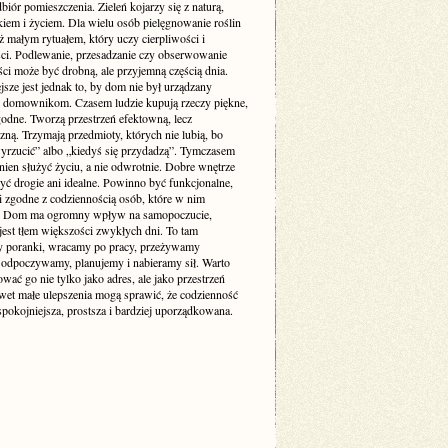
biór pomieszczenia. Zieleń kojarzy się z naturą,
iem i życiem. Dla wielu osób pielęgnowanie roślin
też małym rytuałem, który uczy cierpliwości i
ści. Podlewanie, przesadzanie czy obserwowanie
ci może być drobną, ale przyjemną częścią dnia.
sze jest jednak to, by dom nie był urządzany
 domownikom. Czasem ludzie kupują rzeczy piękne,
godne. Tworzą przestrzeń efektowną, lecz
zną. Trzymają przedmioty, których nie lubią, bo
yrzucić” albo „kiedyś się przydadzą”. Tymczasem
ien służyć życiu, a nie odwrotnie. Dobre wnętrze
yć drogie ani idealne. Powinno być funkcjonalne,
i zgodne z codziennością osób, które w nim
. Dom ma ogromny wpływ na samopoczucie,
jest tłem większości zwykłych dni. To tam
 poranki, wracamy po pracy, przeżywamy
odpoczywamy, planujemy i nabieramy sił. Warto
ować go nie tylko jako adres, ale jako przestrzeń
awet małe ulepszenia mogą sprawić, że codzienność
 spokojniejsza, prostsza i bardziej uporządkowana.