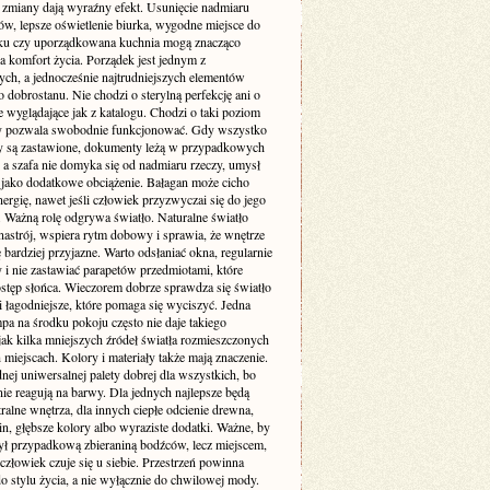
e zmiany dają wyraźny efekt. Usunięcie nadmiaru
ów, lepsze oświetlenie biurka, wygodne miejsce do
u czy uporządkowana kuchnia mogą znacząco
a komfort życia. Porządek jest jednym z
ych, a jednocześnie najtrudniejszych elementów
dobrostanu. Nie chodzi o sterylną perfekcję ani o
 wyglądające jak z katalogu. Chodzi o taki poziom
ry pozwala swobodnie funkcjonować. Gdy wszystko
aty są zastawione, dokumenty leżą w przypadkowych
 a szafa nie domyka się od nadmiaru rzeczy, umysł
o jako dodatkowe obciążenie. Bałagan może cicho
nergię, nawet jeśli człowiek przyzwyczai się do jego
. Ważną rolę odgrywa światło. Naturalne światło
nastrój, wspiera rytm dobowy i sprawia, że wnętrze
 bardziej przyjazne. Warto odsłaniać okna, regularnie
 i nie zastawiać parapetów przedmiotami, które
ostęp słońca. Wieczorem dobrze sprawdza się światło
 i łagodniejsze, które pomaga się wyciszyć. Jedna
pa na środku pokoju często nie daje takiego
jak kilka mniejszych źródeł światła rozmieszczonych
miejscach. Kolory i materiały także mają znaczenie.
nej uniwersalnej palety dobrej dla wszystkich, bo
nie reagują na barwy. Dla jednych najlepsze będą
tralne wnętrza, dla innych ciepłe odcienie drewna,
lin, głębsze kolory albo wyraziste dodatki. Ważne, by
ył przypadkową zbieraniną bodźców, lecz miejscem,
złowiek czuje się u siebie. Przestrzeń powinna
o stylu życia, a nie wyłącznie do chwilowej mody.