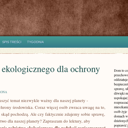
SPIS TREŚCI
TYGODNIA
 ekologicznego dla ochrony
Dom to co
przechowu
oddziałuje
bezpieczeń
sprawę, uk
ZONA
dźwięki m
uspokajać,
zyć temat⁤ niezwykle​ ważny dla ​naszej planety -⁤
rozprasza
hrony środowiska. Coraz więcej⁣ osób​ zwraca ‍uwagę na to,⁤
mieszkani
osób żyje
 skąd pochodzą. Ale czy faktycznie zdajemy⁤ sobie⁢ sprawę,
domach wy
wo ⁣dla⁢ naszej⁣ planety? ⁢Zapraszam⁤ do lektury, aby
dzielonych
poprawić 
nie rolnictwa ​ekologicznego dla redukcji⁤ zanieczyszczeń