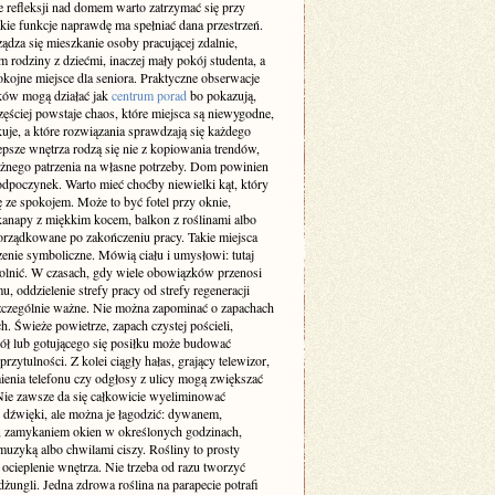
 refleksji nad domem warto zatrzymać się przy
akie funkcje naprawdę ma spełniać dana przestrzeń.
ządza się mieszkanie osoby pracującej zdalnie,
m rodziny z dziećmi, inaczej mały pokój studenta, a
okojne miejsce dla seniora. Praktyczne obserwacje
ów mogą działać jak
centrum porad
bo pokazują,
zęściej powstaje chaos, które miejsca są niewygodne,
uje, a które rozwiązania sprawdzają się każdego
epsze wnętrza rodzą się nie z kopiowania trendów,
ażnego patrzenia na własne potrzeby. Dom powinien
odpoczynek. Warto mieć choćby niewielki kąt, który
ę ze spokojem. Może to być fotel przy oknie,
kanapy z miękkim kocem, balkon z roślinami albo
orządkowane po zakończeniu pracy. Takie miejsca
enie symboliczne. Mówią ciału i umysłowi: tutaj
lnić. W czasach, gdy wiele obowiązków przenosi
u, oddzielenie strefy pracy od strefy regeneracji
 szczególnie ważne. Nie można zapominać o zapachach
h. Świeże powietrze, zapach czystej pościeli,
iół lub gotującego się posiłku może budować
przytulności. Z kolei ciągły hałas, grający telewizor,
enia telefonu czy odgłosy z ulicy mogą zwiększać
 Nie zawsze da się całkowicie wyeliminować
e dźwięki, ale można je łagodzić: dywanem,
, zamykaniem okien w określonych godzinach,
muzyką albo chwilami ciszy. Rośliny to prosty
ocieplenie wnętrza. Nie trzeba od razu tworzyć
ungli. Jedna zdrowa roślina na parapecie potrafi