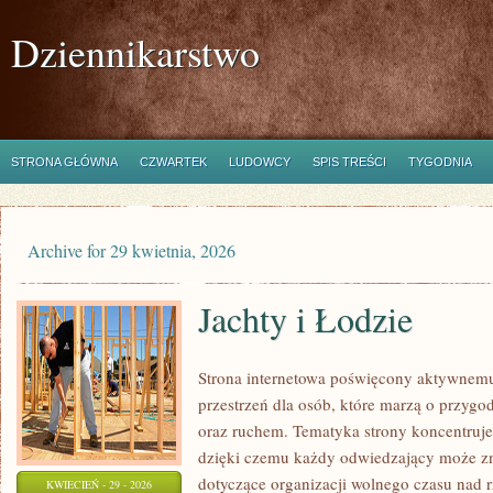
Dziennikarstwo
STRONA GŁÓWNA
CZWARTEK
LUDOWCY
SPIS TREŚCI
TYGODNIA
Archive for 29 kwietnia, 2026
Jachty i Łodzie
Strona internetowa poświęcony aktywnem
przestrzeń dla osób, które marzą o przygo
oraz ruchem. Tematyka strony koncentruje
dzięki czemu każdy odwiedzający może z
dotyczące organizacji wolnego czasu nad 
KWIECIEŃ - 29 - 2026