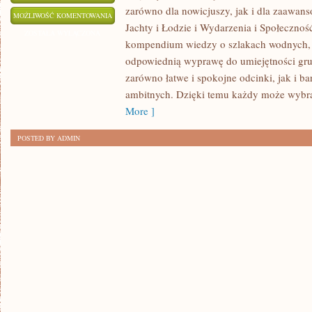
zarówno dla nowicjuszy, jak i dla zaawan
JACHTY
MOŻLIWOŚĆ KOMENTOWANIA
Jachty i Łodzie i Wydarzenia i Społecznoś
I
ZOSTAŁA WYŁĄCZONA
kompendium wiedzy o szlakach wodnych, 
ŁODZIE
odpowiednią wyprawę do umiejętności grup
zarówno łatwe i spokojne odcinki, jak i b
ambitnych. Dzięki temu każdy może wybrać
More ]
POSTED BY ADMIN