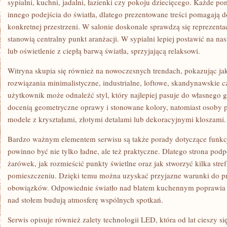
sypialni, kuchni, jadalni, łazienki czy pokoju dziecięcego. Każde
innego podejścia do światła, dlatego prezentowane treści pomagają
konkretnej przestrzeni. W salonie doskonale sprawdzą się reprezenta
stanowią centralny punkt aranżacji. W sypialni lepiej postawić na na
lub oświetlenie z ciepłą barwą światła, sprzyjającą relaksowi.
Witryna skupia się również na nowoczesnych trendach, pokazując jak
rozwiązania minimalistyczne, industrialne, loftowe, skandynawskie 
użytkownik może odnaleźć styl, który najlepiej pasuje do własnego g
docenią geometryczne oprawy i stonowane kolory, natomiast osoby p
modele z kryształami, złotymi detalami lub dekoracyjnymi kloszami.
Bardzo ważnym elementem serwisu są także porady dotyczące funkcj
powinno być nie tylko ładne, ale też praktyczne. Dlatego strona pod
żarówek, jak rozmieścić punkty świetlne oraz jak stworzyć kilka stre
pomieszczeniu. Dzięki temu można uzyskać przyjazne warunki do p
obowiązków. Odpowiednie światło nad blatem kuchennym poprawia
nad stołem budują atmosferę wspólnych spotkań.
Serwis opisuje również zalety technologii LED, która od lat cieszy