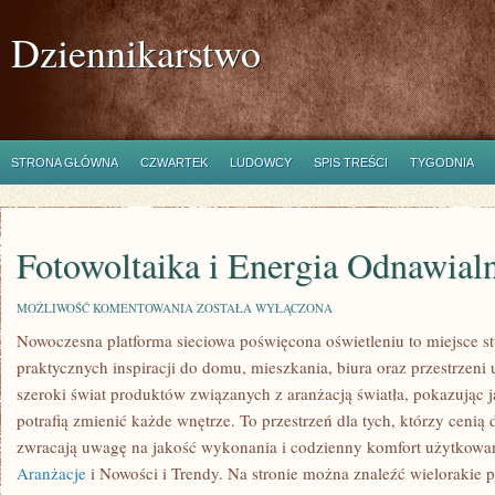
Dziennikarstwo
STRONA GŁÓWNA
CZWARTEK
LUDOWCY
SPIS TREŚCI
TYGODNIA
Fotowoltaika i Energia Odnawial
FOTOWOLTAIKA
MOŻLIWOŚĆ KOMENTOWANIA
ZOSTAŁA WYŁĄCZONA
I
Nowoczesna platforma sieciowa poświęcona oświetleniu to miejsce st
ENERGIA
ODNAWIALNA
praktycznych inspiracji do domu, mieszkania, biura oraz przestrzeni
szeroki świat produktów związanych z aranżacją światła, pokazując
potrafią zmienić każde wnętrze. To przestrzeń dla tych, którzy cenią 
zwracają uwagę na jakość wykonania i codzienny komfort użytkowa
Aranżacje
i Nowości i Trendy. Na stronie można znaleźć wielorakie 