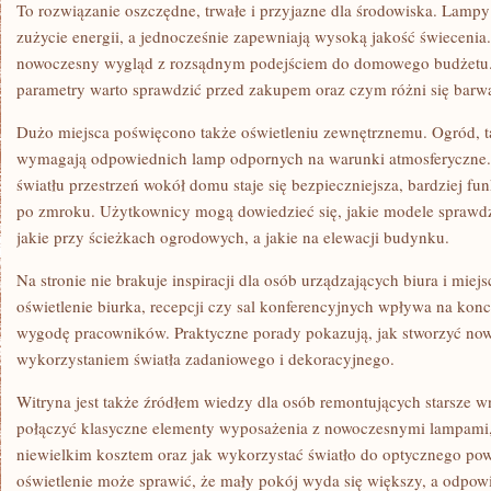
To rozwiązanie oszczędne, trwałe i przyjazne dla środowiska. Lamp
zużycie energii, a jednocześnie zapewniają wysoką jakość świeceni
nowoczesny wygląd z rozsądnym podejściem do domowego budżetu. S
parametry warto sprawdzić przed zakupem oraz czym różni się barwa 
Dużo miejsca poświęcono także oświetleniu zewnętrznemu. Ogród, t
wymagają odpowiednich lamp odpornych na warunki atmosferyczne.
światłu przestrzeń wokół domu staje się bezpieczniejsza, bardziej fu
po zmroku. Użytkownicy mogą dowiedzieć się, jakie modele sprawdz
jakie przy ścieżkach ogrodowych, a jakie na elewacji budynku.
Na stronie nie brakuje inspiracji dla osób urządzających biura i mie
oświetlenie biurka, recepcji czy sal konferencyjnych wpływa na kon
wygodę pracowników. Praktyczne porady pokazują, jak stworzyć now
wykorzystaniem światła zadaniowego i dekoracyjnego.
Witryna jest także źródłem wiedzy dla osób remontujących starsze w
połączyć klasyczne elementy wyposażenia z nowoczesnymi lampami,
niewielkim kosztem oraz jak wykorzystać światło do optycznego powi
oświetlenie może sprawić, że mały pokój wyda się większy, a odpo