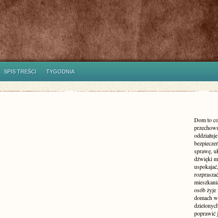
SPIS TREŚCI
TYGODNIA
Dom to co
przechowu
oddziałuje
bezpieczeń
sprawę, uk
dźwięki m
uspokajać,
rozprasza
mieszkani
osób żyje
domach wy
dzielonych
poprawić 