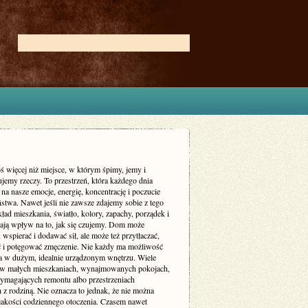
ś więcej niż miejsce, w którym śpimy, jemy i
jemy rzeczy. To przestrzeń, która każdego dnia
 na nasze emocje, energię, koncentrację i poczucie
stwa. Nawet jeśli nie zawsze zdajemy sobie z tego
ład mieszkania, światło, kolory, zapachy, porządek i
ają wpływ na to, jak się czujemy. Dom może
 wspierać i dodawać sił, ale może też przytłaczać,
ć i potęgować zmęczenie. Nie każdy ma możliwość
a w dużym, idealnie urządzonym wnętrzu. Wiele
 w małych mieszkaniach, wynajmowanych pokojach,
magających remontu albo przestrzeniach
 z rodziną. Nie oznacza to jednak, że nie można
jakości codziennego otoczenia. Czasem nawet