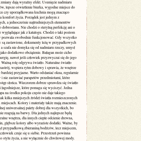
e zmiany dają wyraźny efekt. Usunięcie nadmiaru
ów, lepsze oświetlenie biurka, wygodne miejsce do
u czy uporządkowana kuchnia mogą znacząco
a komfort życia. Porządek jest jednym z
ych, a jednocześnie najtrudniejszych elementów
dobrostanu. Nie chodzi o sterylną perfekcję ani o
 wyglądające jak z katalogu. Chodzi o taki poziom
ry pozwala swobodnie funkcjonować. Gdy wszystko
aty są zastawione, dokumenty leżą w przypadkowych
 a szafa nie domyka się od nadmiaru rzeczy, umysł
o jako dodatkowe obciążenie. Bałagan może cicho
nergię, nawet jeśli człowiek przyzwyczai się do jego
. Ważną rolę odgrywa światło. Naturalne światło
nastrój, wspiera rytm dobowy i sprawia, że wnętrze
 bardziej przyjazne. Warto odsłaniać okna, regularnie
 i nie zastawiać parapetów przedmiotami, które
ostęp słońca. Wieczorem dobrze sprawdza się światło
 i łagodniejsze, które pomaga się wyciszyć. Jedna
pa na środku pokoju często nie daje takiego
jak kilka mniejszych źródeł światła rozmieszczonych
miejscach. Kolory i materiały także mają znaczenie.
nej uniwersalnej palety dobrej dla wszystkich, bo
nie reagują na barwy. Dla jednych najlepsze będą
tralne wnętrza, dla innych ciepłe odcienie drewna,
lin, głębsze kolory albo wyraziste dodatki. Ważne, by
ył przypadkową zbieraniną bodźców, lecz miejscem,
złowiek czuje się u siebie. Przestrzeń powinna
o stylu życia, a nie wyłącznie do chwilowej mody.