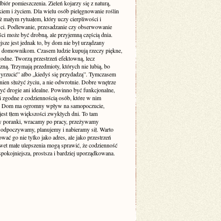
biór pomieszczenia. Zieleń kojarzy się z naturą,
iem i życiem. Dla wielu osób pielęgnowanie roślin
też małym rytuałem, który uczy cierpliwości i
ści. Podlewanie, przesadzanie czy obserwowanie
ci może być drobną, ale przyjemną częścią dnia.
sze jest jednak to, by dom nie był urządzany
 domownikom. Czasem ludzie kupują rzeczy piękne,
godne. Tworzą przestrzeń efektowną, lecz
zną. Trzymają przedmioty, których nie lubią, bo
yrzucić” albo „kiedyś się przydadzą”. Tymczasem
ien służyć życiu, a nie odwrotnie. Dobre wnętrze
yć drogie ani idealne. Powinno być funkcjonalne,
i zgodne z codziennością osób, które w nim
. Dom ma ogromny wpływ na samopoczucie,
jest tłem większości zwykłych dni. To tam
 poranki, wracamy po pracy, przeżywamy
odpoczywamy, planujemy i nabieramy sił. Warto
ować go nie tylko jako adres, ale jako przestrzeń
awet małe ulepszenia mogą sprawić, że codzienność
 spokojniejsza, prostsza i bardziej uporządkowana.