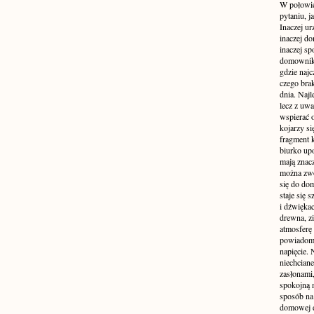
W połowie
pytaniu, j
Inaczej ur
inaczej do
inaczej sp
domownik
gdzie najc
czego brak
dnia. Najl
lecz z uw
wspierać 
kojarzy si
fragment 
biurko up
mają znacz
można zwo
się do dom
staje się
i dźwiękac
drewna, z
atmosferę 
powiadomi
napięcie.
niechcian
zasłonami
spokojną 
sposób na 
domowej dż