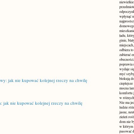
niewielki
przedmiot
odpoczynk
wpłynąć n
najprostsz
domowego 
mieszkanie
ładu, któ
ginie, bl
miejscach,
odbiera t
zabierać e
obecności
poprawia 
wydaje się
myć szyby
blokują d
y: jak nie kupować kolejnej rzeczy na chwilę
cieplejsze
mocna lam
komfortu 
w różnych 
 jak nie kupować kolejnej rzeczy na chwilę
Nie ma jed
ludzie róż
jasne, neu
zieleń roś
dom nie b
w którym c
pasować d