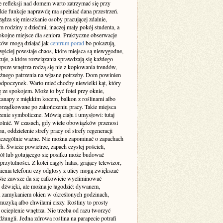
 refleksji nad domem warto zatrzymać się przy
akie funkcje naprawdę ma spełniać dana przestrzeń.
ządza się mieszkanie osoby pracującej zdalnie,
m rodziny z dziećmi, inaczej mały pokój studenta, a
okojne miejsce dla seniora. Praktyczne obserwacje
ów mogą działać jak
centrum porad
bo pokazują,
zęściej powstaje chaos, które miejsca są niewygodne,
uje, a które rozwiązania sprawdzają się każdego
epsze wnętrza rodzą się nie z kopiowania trendów,
ażnego patrzenia na własne potrzeby. Dom powinien
odpoczynek. Warto mieć choćby niewielki kąt, który
ę ze spokojem. Może to być fotel przy oknie,
kanapy z miękkim kocem, balkon z roślinami albo
orządkowane po zakończeniu pracy. Takie miejsca
enie symboliczne. Mówią ciału i umysłowi: tutaj
lnić. W czasach, gdy wiele obowiązków przenosi
u, oddzielenie strefy pracy od strefy regeneracji
 szczególnie ważne. Nie można zapominać o zapachach
h. Świeże powietrze, zapach czystej pościeli,
iół lub gotującego się posiłku może budować
przytulności. Z kolei ciągły hałas, grający telewizor,
enia telefonu czy odgłosy z ulicy mogą zwiększać
 Nie zawsze da się całkowicie wyeliminować
e dźwięki, ale można je łagodzić: dywanem,
, zamykaniem okien w określonych godzinach,
muzyką albo chwilami ciszy. Rośliny to prosty
ocieplenie wnętrza. Nie trzeba od razu tworzyć
ungli. Jedna zdrowa roślina na parapecie potrafi