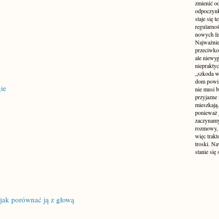
zmienić od
odpoczynk
staje się 
regularno
nowych liś
Najważniej
przeciwko
ale niewy
niepraktyc
„szkoda w
dom powin
ie
nie musi b
przyjazne 
mieszkają
ponieważ 
zaczynamy
rozmowy, 
więc trakt
troski. N
stanie się
jak porównać ją z głową