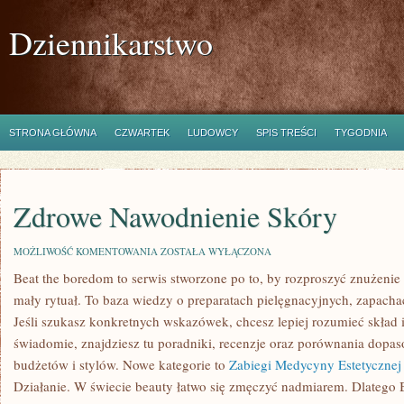
Dziennikarstwo
STRONA GŁÓWNA
CZWARTEK
LUDOWCY
SPIS TREŚCI
TYGODNIA
Zdrowe Nawodnienie Skóry
ZDROWE
MOŻLIWOŚĆ KOMENTOWANIA
ZOSTAŁA WYŁĄCZONA
NAWODNIENIE
Beat the boredom to serwis stworzone po to, by rozproszyć znużenie
SKÓRY
mały rytuał. To baza wiedzy o preparatach pielęgnacyjnych, zapacha
Jeśli szukasz konkretnych wskazówek, chcesz lepiej rozumieć skład 
świadomie, znajdziesz tu poradniki, recenzje oraz porównania dopa
budżetów i stylów. Nowe kategorie to
Zabiegi Medycyny Estetycznej
Działanie. W świecie beauty łatwo się zmęczyć nadmiarem. Dlatego 