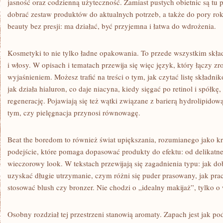
jasność oraz codzienną użyteczność. Zamiast pustych obietnic są tu
dobrać zestaw produktów do aktualnych potrzeb, a także do pory roku,
beauty bez presji: ma działać, być przyjemna i łatwa do wdrożenia.
Kosmetyki to nie tylko ładne opakowania. To przede wszystkim składn
i włosy. W opisach i tematach przewija się więc język, który łączy 
wyjaśnieniem. Możesz trafić na treści o tym, jak czytać listę składni
jak działa hialuron, co daje niacyna, kiedy sięgać po retinol i spółkę,
regenerację. Pojawiają się też wątki związane z barierą hydrolipidow
tym, czy pielęgnacja przynosi równowagę.
Beat the boredom to również świat upiększania, rozumianego jako kr
podejście, które pomaga dopasować produkty do efektu: od delikat
wieczorowy look. W tekstach przewijają się zagadnienia typu: jak dobr
uzyskać długie utrzymanie, czym różni się puder prasowany, jak pra
stosować blush czy bronzer. Nie chodzi o „idealny makijaż”, tylko o
Osobny rozdział tej przestrzeni stanowią aromaty. Zapach jest jak po