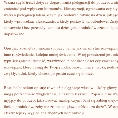
Ważna część treści dotyczy dopasowania pielęgnacji do potrzeb, a nie
zmieniać pod wpływem hormonów, klimatyzacji, ogrzewania czy stylu
wątki o pielęgnacji latem, o tym jak budować rutynę na dzień, jak ł
kiedy wprowadzać złuszczanie, a kiedy postawić na odbudowę. Znajd
sensownie i bez przesady: zamiast dziesięciu produktów czasem lepiej
dopasowane.
Opisując kosmetyki, można spojrzeć na nie jak na sprytne rozwiąza
inne rozświetlenie, kolejne mniej świecenia. W tej przestrzeni jest 
typu ściągnięcie, tłustość, wrażliwość, niedoskonałości czy zmęczon
rozwiązań, które pasują do Twojej codzienności: pracy, nauki, podróż
zwykłych dni, kiedy chcesz po prostu czuć się dobrze.
Beat the boredom opisuje również pielęgnację włosów i skóry głow
mogą potrzebować wygładzenia, a czasem lekkości. Pojawiają się wąt
myjący do potrzeb, jak stosować maskę, czym różni się zabieg olejowy
ilością produktów, żeby nie zrobić na głowie efektu „za dużo”. W ce
efekty: lepszy wygląd bez zbędnych komplikacji.