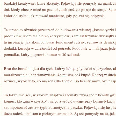
bardziej kreatywne: łatwe akcenty. Pojawiają się pomysły na manicu
dni, kiedy chcesz mieć na paznokciach coś, co pasuje do stroju. Są t
kolor do stylu i jak ratować manicure, gdy pojawi się odprysk.
Ta strona to również przestrzeń do budowania własnej „kosmetyczki 
produktów, które realnie wykorzystujesz, zamiast trzymać dziesiątki 
tu inspiracje, jak skomponować fundament rutyny: sensowny demakijaż
dodatki: kuracja w zależności od potrzeb. Podobnie w makijażu: jed
pomadka, który poprawia humor w 30 sekund.
Beat the boredom jest dla tych, którzy lubią, gdy treści są czytelne, 
moralizowania i bez wmawiania, że musisz coś kupić. Raczej w duch
różnice, wybierz to, co ma sens dla Ciebie. Bo beauty może być pasj
To także miejsce, w którym znajdziesz tematy związane z beauty gif
komuś, kto „ma wszystko”, na co zwrócić uwagę przy kosmetykach d
skomponować zestaw typu kosmetyczna paczka. Pojawiają się inspirac
dużo radości: balsam o pięknym aromacie. Są też pomysły na to, jak 