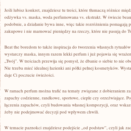
Jeśli lubisz konkret, znajdziesz tu treści, które tłumaczą różnice mię
odżywka vs. maska, woda perfumowana vs. ekstrakt. W świecie beau
podobnie, a działanie bywa inne, więc takie rozróżnienia pomagają
zakupowe i nie marnować pieniędzy na rzeczy, które nie pasują do T
Beat the boredom to także inspiracja do tworzenia własnych rytuał
wystarczy maska, innym razem lekki perfum i już pojawia się wrażenie
„Twój”. W treściach przewija się pomysł, że dbanie o siebie to nie obo
Nie trzeba mieć idealnej łazienki ani półki pełnej kosmetyków. Wyst
daje Ci poczucie świeżości.
W ramach perfum można trafić na tematy związane z dobieraniem za
zapachy codzienne, randkowe, sportowe, ciepłe czy orzeźwiające. Poja
łączenia zapachów, czyli budowania własnej kompozycji, oraz wskaz
żeby nie podejmować decyzji pod wpływem chwili.
W temacie paznokci znajdziesz podejście „od podstaw”, czyli jak zad