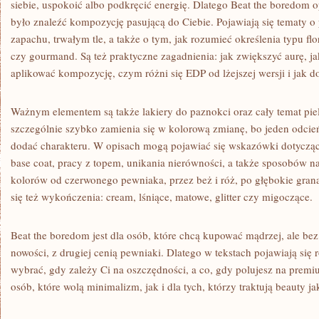
siebie, uspokoić albo podkręcić energię. Dlatego Beat the boredom o
było znaleźć kompozycję pasującą do Ciebie. Pojawiają się tematy o
zapachu, trwałym tle, a także o tym, jak rozumieć określenia typu flo
czy gourmand. Są też praktyczne zagadnienia: jak zwiększyć aurę, ja
aplikować kompozycję, czym różni się EDP od lżejszej wersji i jak d
Ważnym elementem są także lakiery do paznokci oraz cały temat pielę
szczególnie szybko zamienia się w kolorową zmianę, bo jeden odcień 
dodać charakteru. W opisach mogą pojawiać się wskazówki dotycz
base coat, pracy z topem, unikania nierówności, a także sposobów na
kolorów od czerwonego pewniaka, przez beż i róż, po głębokie grana
się też wykończenia: cream, lśniące, matowe, glitter czy migoczące.
Beat the boredom jest dla osób, które chcą kupować mądrzej, ale bez 
nowości, z drugiej cenią pewniaki. Dlatego w tekstach pojawiają się 
wybrać, gdy zależy Ci na oszczędności, a co, gdy polujesz na premi
osób, które wolą minimalizm, jak i dla tych, którzy traktują beauty ja