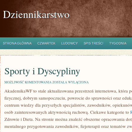
Dziennikarstwo
STRONA GŁÓWNA
CZWARTEK
LUDOWCY
SPIS TREŚCI
TYGODNIA
Sporty i Dyscypliny
SPORTY
MOŻLIWOŚĆ KOMENTOWANIA
ZOSTAŁA WYŁĄCZONA
I
AkademikaWF to stale aktualizowana przestrzeń internetowa, która p
DYSCYPLINY
fizycznej, dobrym samopoczuciu, powrocie do sprawności oraz edukac
centrum wiedzy dla przyszłych specjalistów, zawodników, opiekunó
osób zainteresowanych aktywnością ruchową. Ciekawe kategorie to
R
Zdrowie i Dieta. Na stronie można znaleźć obszerne opracowania dot
mentalnego przygotowania zawodników, fizjoterapii oraz tematów zw