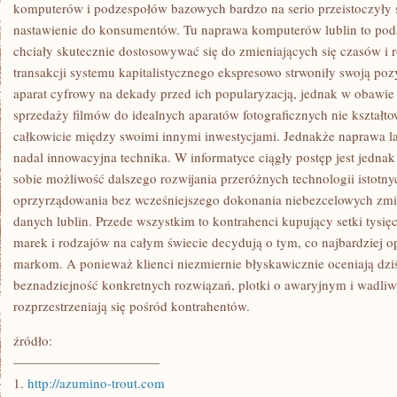
W
komputerów i podzespołów bazowych bardzo na serio przeistoczyły 
DOMU
nastawienie do konsumentów. Tu naprawa komputerów lublin to podst
ZAJMOWANIE
SIĘ
chciały skutecznie dostosowywać się do zmieniających się czasów i ro
WŁAŚCIWYM
transakcji systemu kapitalistycznego ekspresowo strwoniły swoją poz
DZIAŁANIEM
TEGO
aparat cyfrowy na dekady przed ich popularyzacją, jednak w obawie 
sprzedaży filmów do idealnych aparatów fotograficznych nie kształtowa
całkowicie między swoimi innymi inwestycjami. Jednakże naprawa la
nadal innowacyjna technika. W informatyce ciągły postęp jest jednak
sobie możliwość dalszego rozwijania przeróżnych technologii istotn
oprzyrządowania bez wcześniejszego dokonania niebezcelowych zm
danych lublin. Przede wszystkim to kontrahenci kupujący setki tys
marek i rodzajów na całym świecie decydują o tym, co najbardziej o
markom. A ponieważ klienci niezmiernie błyskawicznie oceniają dzi
beznadziejność konkretnych rozwiązań, plotki o awaryjnym i wadli
rozprzestrzeniają się pośród kontrahentów.
źródło:
———————————
1.
http://azumino-trout.com