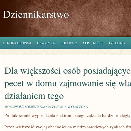
Dziennikarstwo
STRONA GŁÓWNA
CZWARTEK
LUDOWCY
SPIS TREŚCI
TYGODNIA
Dla większości osób posiadającyc
pecet w domu zajmowanie się wł
działaniem tego
DLA
MOŻLIWOŚĆ KOMENTOWANIA
ZOSTAŁA WYŁĄCZONA
WIĘKSZOŚCI
Produkowanie wyposażenia elektronicznego zakłada bardzo rozległą
OSÓB
POSIADAJĄCYCH
OSOBISTY
Przez większość swojej obecności na międzynarodowych rynkach fir
PECET