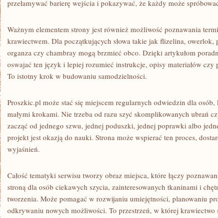
przełamywać barierę wejścia i pokazywać, że każdy może spróbowa
Ważnym elementem strony jest również możliwość poznawania termi
krawiectwem. Dla początkujących słowa takie jak flizelina, owerlok, 
organza czy chambray mogą brzmieć obco. Dzięki artykułom pora
oswajać ten język i lepiej rozumieć instrukcje, opisy materiałów czy
To istotny krok w budowaniu samodzielności.
Proszkic.pl może stać się miejscem regularnych odwiedzin dla osób, k
małymi krokami. Nie trzeba od razu szyć skomplikowanych ubrań cz
zacząć od jednego szwu, jednej poduszki, jednej poprawki albo jed
projekt jest okazją do nauki. Strona może wspierać ten proces, dost
wyjaśnień.
Całość tematyki serwisu tworzy obraz miejsca, które łączy poznawanie
stroną dla osób ciekawych szycia, zainteresowanych tkaninami i chę
tworzenia. Może pomagać w rozwijaniu umiejętności, planowaniu pro
odkrywaniu nowych możliwości. To przestrzeń, w której krawiectwo st