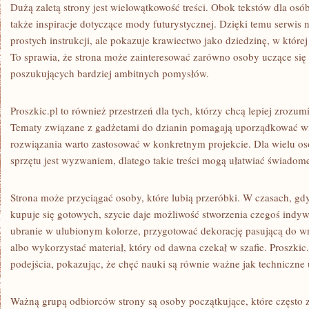
Dużą zaletą strony jest wielowątkowość treści. Obok tekstów dla os
także inspiracje dotyczące mody futurystycznej. Dzięki temu serwis 
prostych instrukcji, ale pokazuje krawiectwo jako dziedzinę, w które
To sprawia, że strona może zainteresować zarówno osoby uczące się 
poszukujących bardziej ambitnych pomysłów.
Proszkic.pl to również przestrzeń dla tych, którzy chcą lepiej zrozum
Tematy związane z gadżetami do dzianin pomagają uporządkować wi
rozwiązania warto zastosować w konkretnym projekcie. Dla wielu 
sprzętu jest wyzwaniem, dlatego takie treści mogą ułatwiać świado
Strona może przyciągać osoby, które lubią przeróbki. W czasach, gd
kupuje się gotowych, szycie daje możliwość stworzenia czegoś indy
ubranie w ulubionym kolorze, przygotować dekorację pasującą do wnę
albo wykorzystać materiał, który od dawna czekał w szafie. Proszkic
podejścia, pokazując, że chęć nauki są równie ważne jak techniczne 
Ważną grupą odbiorców strony są osoby początkujące, które często z