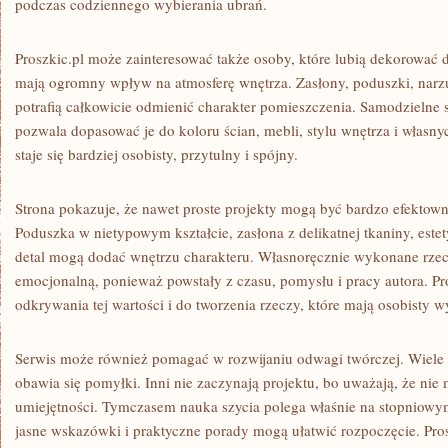
podczas codziennego wybierania ubrań.
Proszkic.pl może zainteresować także osoby, które lubią dekorować 
mają ogromny wpływ na atmosferę wnętrza. Zasłony, poduszki, narz
potrafią całkowicie odmienić charakter pomieszczenia. Samodzielne 
pozwala dopasować je do koloru ścian, mebli, stylu wnętrza i włas
staje się bardziej osobisty, przytulny i spójny.
Strona pokazuje, że nawet proste projekty mogą być bardzo efektowne
Poduszka w nietypowym kształcie, zasłona z delikatnej tkaniny, est
detal mogą dodać wnętrzu charakteru. Własnoręcznie wykonane rzec
emocjonalną, ponieważ powstały z czasu, pomysłu i pracy autora. P
odkrywania tej wartości i do tworzenia rzeczy, które mają osobisty w
Serwis może również pomagać w rozwijaniu odwagi twórczej. Wiele os
obawia się pomyłki. Inni nie zaczynają projektu, bo uważają, że nie
umiejętności. Tymczasem nauka szycia polega właśnie na stopniowym 
jasne wskazówki i praktyczne porady mogą ułatwić rozpoczęcie. Pro