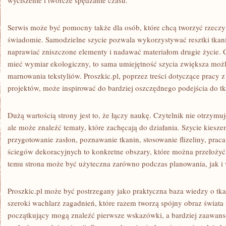
wyciszenie i twórcze spędzanie czasu.
Serwis może być pomocny także dla osób, które chcą tworzyć rzeczy 
świadomie. Samodzielne szycie pozwala wykorzystywać resztki tkanin
naprawiać zniszczone elementy i nadawać materiałom drugie życie. 
mieć wymiar ekologiczny, to sama umiejętność szycia zwiększa możl
marnowania tekstyliów. Proszkic.pl, poprzez treści dotyczące pracy 
projektów, może inspirować do bardziej oszczędnego podejścia do tk
Dużą wartością strony jest to, że łączy naukę. Czytelnik nie otrzymu
ale może znaleźć tematy, które zachęcają do działania. Szycie kiesze
przygotowanie zasłon, poznawanie tkanin, stosowanie flizeliny, prac
ściegów dekoracyjnych to konkretne obszary, które można przełożyć 
temu strona może być użyteczna zarówno podczas planowania, jak i
Proszkic.pl może być postrzegany jako praktyczna baza wiedzy o tk
szeroki wachlarz zagadnień, które razem tworzą spójny obraz świata 
początkujący mogą znaleźć pierwsze wskazówki, a bardziej zaawa