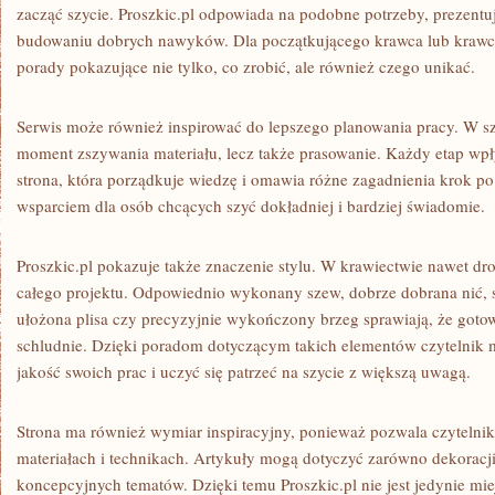
zacząć szycie. Proszkic.pl odpowiada na podobne potrzeby, prezentu
budowaniu dobrych nawyków. Dla początkującego krawca lub krawco
porady pokazujące nie tylko, co zrobić, ale również czego unikać.
Serwis może również inspirować do lepszego planowania pracy. W szy
moment zszywania materiału, lecz także prasowanie. Każdy etap wp
strona, która porządkuje wiedzę i omawia różne zagadnienia krok p
wsparciem dla osób chcących szyć dokładniej i bardziej świadomie.
Proszkic.pl pokazuje także znaczenie stylu. W krawiectwie nawet dr
całego projektu. Odpowiednio wykonany szew, dobrze dobrana nić, s
ułożona plisa czy precyzyjnie wykończony brzeg sprawiają, że goto
schludnie. Dzięki poradom dotyczącym takich elementów czytelnik
jakość swoich prac i uczyć się patrzeć na szycie z większą uwagą.
Strona ma również wymiar inspiracyjny, ponieważ pozwala czytelni
materiałach i technikach. Artykuły mogą dotyczyć zarówno dekoracji 
koncepcyjnych tematów. Dzięki temu Proszkic.pl nie jest jedynie miej