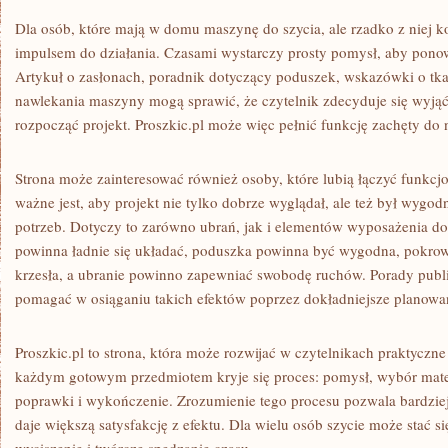
Dla osób, które mają w domu maszynę do szycia, ale rzadko z niej k
impulsem do działania. Czasami wystarczy prosty pomysł, aby ponow
Artykuł o zasłonach, poradnik dotyczący poduszek, wskazówki o tka
nawlekania maszyny mogą sprawić, że czytelnik zdecyduje się wyjąć 
rozpocząć projekt. Proszkic.pl może więc pełnić funkcję zachęty do 
Strona może zainteresować również osoby, które lubią łączyć funkcjo
ważne jest, aby projekt nie tylko dobrze wyglądał, ale też był wygo
potrzeb. Dotyczy to zarówno ubrań, jak i elementów wyposażenia d
powinna ładnie się układać, poduszka powinna być wygodna, pokro
krzesła, a ubranie powinno zapewniać swobodę ruchów. Porady publ
pomagać w osiąganiu takich efektów poprzez dokładniejsze planowa
Proszkic.pl to strona, która może rozwijać w czytelnikach praktyczne
każdym gotowym przedmiotem kryje się proces: pomysł, wybór mater
poprawki i wykończenie. Zrozumienie tego procesu pozwala bardziej
daje większą satysfakcję z efektu. Dla wielu osób szycie może stać s