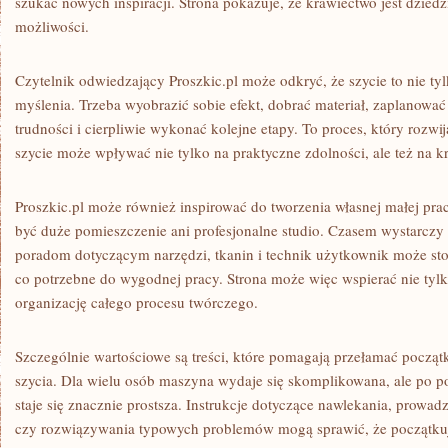
szukać nowych inspiracji. Strona pokazuje, że krawiectwo jest dziedz
możliwości.
Czytelnik odwiedzający Proszkic.pl może odkryć, że szycie to nie tyl
myślenia. Trzeba wyobrazić sobie efekt, dobrać materiał, zaplanować
trudności i cierpliwie wykonać kolejne etapy. To proces, który rozwi
szycie może wpływać nie tylko na praktyczne zdolności, ale też na k
Proszkic.pl może również inspirować do tworzenia własnej małej pra
być duże pomieszczenie ani profesjonalne studio. Czasem wystarczy 
poradom dotyczącym narzędzi, tkanin i technik użytkownik może s
co potrzebne do wygodnej pracy. Strona może więc wspierać nie tylko
organizację całego procesu twórczego.
Szczególnie wartościowe są treści, które pomagają przełamać począ
szycia. Dla wielu osób maszyna wydaje się skomplikowana, ale po p
staje się znacznie prostsza. Instrukcje dotyczące nawlekania, prowad
czy rozwiązywania typowych problemów mogą sprawić, że początku