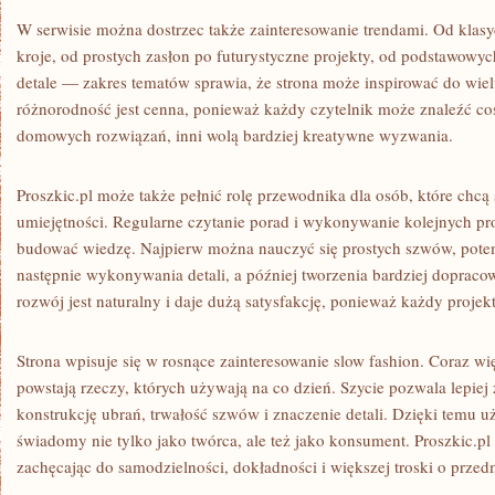
W serwisie można dostrzec także zainteresowanie trendami. Od klas
kroje, od prostych zasłon po futurystyczne projekty, od podstawowy
detale — zakres tematów sprawia, że strona może inspirować do wiel
różnorodność jest cenna, ponieważ każdy czytelnik może znaleźć coś 
domowych rozwiązań, inni wolą bardziej kreatywne wyzwania.
Proszkic.pl może także pełnić rolę przewodnika dla osób, które chcą
umiejętności. Regularne czytanie porad i wykonywanie kolejnych p
budować wiedzę. Najpierw można nauczyć się prostych szwów, pote
następnie wykonywania detali, a później tworzenia bardziej dopracow
rozwój jest naturalny i daje dużą satysfakcję, ponieważ każdy projek
Strona wpisuje się w rosnące zainteresowanie slow fashion. Coraz wi
powstają rzeczy, których używają na co dzień. Szycie pozwala lepiej
konstrukcję ubrań, trwałość szwów i znaczenie detali. Dzięki temu uż
świadomy nie tylko jako twórca, ale też jako konsument. Proszkic.pl 
zachęcając do samodzielności, dokładności i większej troski o prze