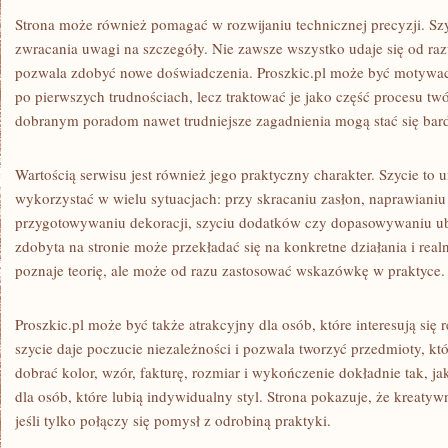
Strona może również pomagać w rozwijaniu technicznej precyzji. Sz
zwracania uwagi na szczegóły. Nie zawsze wszystko udaje się od razu
pozwala zdobyć nowe doświadczenia. Proszkic.pl może być motywac
po pierwszych trudnościach, lecz traktować je jako część procesu tw
dobranym poradom nawet trudniejsze zagadnienia mogą stać się bard
Wartością serwisu jest również jego praktyczny charakter. Szycie to 
wykorzystać w wielu sytuacjach: przy skracaniu zasłon, naprawianiu
przygotowywaniu dekoracji, szyciu dodatków czy dopasowywaniu ub
zdobyta na stronie może przekładać się na konkretne działania i realn
poznaje teorię, ale może od razu zastosować wskazówkę w praktyce.
Proszkic.pl może być także atrakcyjny dla osób, które interesują si
szycie daje poczucie niezależności i pozwala tworzyć przedmioty, k
dobrać kolor, wzór, fakturę, rozmiar i wykończenie dokładnie tak, ja
dla osób, które lubią indywidualny styl. Strona pokazuje, że kreatyw
jeśli tylko połączy się pomysł z odrobiną praktyki.