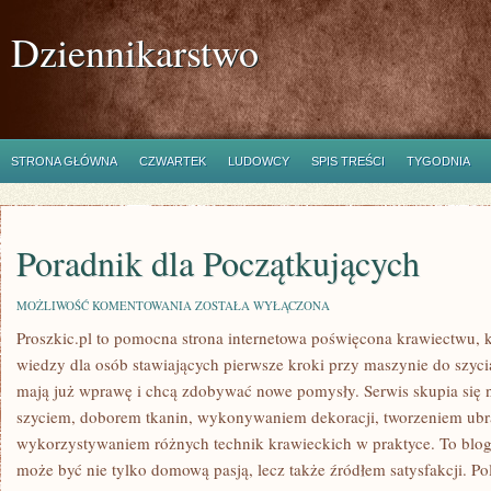
Dziennikarstwo
STRONA GŁÓWNA
CZWARTEK
LUDOWCY
SPIS TREŚCI
TYGODNIA
Poradnik dla Początkujących
PORADNIK
MOŻLIWOŚĆ KOMENTOWANIA
ZOSTAŁA WYŁĄCZONA
DLA
Proszkic.pl to pomocna strona internetowa poświęcona krawiectwu, k
POCZĄTKUJĄCYCH
wiedzy dla osób stawiających pierwsze kroki przy maszynie do szycia
mają już wprawę i chcą zdobywać nowe pomysły. Serwis skupia się
szyciem, doborem tkanin, wykonywaniem dekoracji, tworzeniem ubr
wykorzystywaniem różnych technik krawieckich w praktyce. To blog,
może być nie tylko domową pasją, lecz także źródłem satysfakcji. P