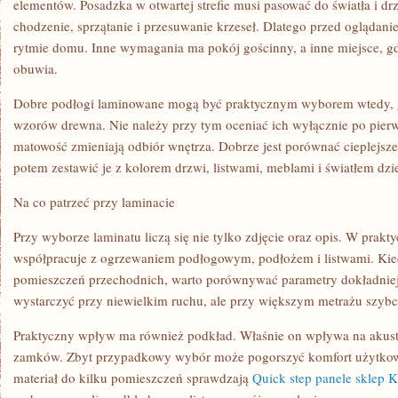
elementów. Posadzka w otwartej strefie musi pasować do światła i dr
chodzenie, sprzątanie i przesuwanie krzeseł. Dlatego przed oglądan
rytmie domu. Inne wymagania ma pokój gościnny, a inne miejsce, gdz
obuwia.
Dobre podłogi laminowane mogą być praktycznym wyborem wtedy, gd
wzorów drewna. Nie należy przy tym oceniać ich wyłącznie po pierw
matowość zmieniają odbiór wnętrza. Dobrze jest porównać cieplejsze 
potem zestawić je z kolorem drzwi, listwami, meblami i światłem dz
Na co patrzeć przy laminacie
Przy wyborze laminatu liczą się nie tylko zdjęcie oraz opis. W prakty
współpracuje z ogrzewaniem podłogowym, podłożem i listwami. Kie
pomieszczeń przechodnich, warto porównywać parametry dokładniej
wystarczyć przy niewielkim ruchu, ale przy większym metrażu szybci
Praktyczny wpływ ma również podkład. Właśnie on wpływa na akusty
zamków. Zbyt przypadkowy wybór może pogorszyć komfort użytko
materiał do kilku pomieszczeń sprawdzają
Quick step panele sklep 