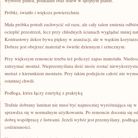
wyborze paneli, podkładu oraz listew w spójnym planie.
Próbki, światło i większa powierzchnia
Mała próbka potrafi zachwycić od razu, ale cały salon zmienia odbi
ocieplić przestrzeń, lecz przy chłodnych ścianach wyglądać mniej nat
Kontrastowy dekor bywa piękny w aranżacji, ale w wąskim korytar
Dobrze jest obejrzeć materiał w świetle dziennym i sztucznym.
Przy większym remoncie trzeba też policzyć zapas materiału. Nied
zatrzymać montaż. Nieprzemyślana ilość może zostać niewykorzysta
metraż z kierunkiem montażu. Przy takim podejściu całość nie wym
ostatniej chwili.
Podłoga, która łączy estetykę z praktyką
Trafnie dobrany laminat nie musi być najmocniej wyróżniająca się w
sprawdza się w normalnym użytkowaniu. Po remoncie docenia się o
dobrą współpracę z listwami. Jeżeli wybór jest przemyślany, podłog
codzienności.