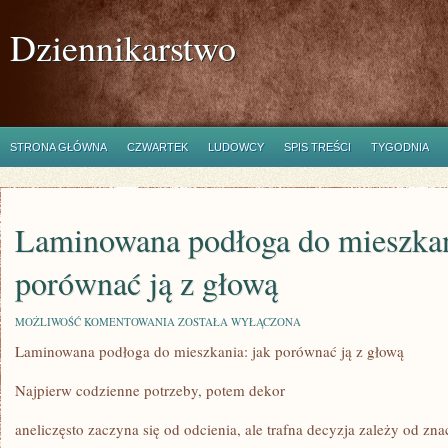
Dziennikarstwo
STRONA GŁÓWNA
CZWARTEK
LUDOWCY
SPIS TREŚCI
TYGODNIA
Laminowana podłoga do mieszkan
porównać ją z głową
LAMINOWANA
MOŻLIWOŚĆ KOMENTOWANIA
ZOSTAŁA WYŁĄCZONA
PODŁOGA
Laminowana podłoga do mieszkania: jak porównać ją z głową
DO
MIESZKANIA:
JAK
Najpierw codzienne potrzeby, potem dekor
PORÓWNAĆ
JĄ
Z
aneliczęsto zaczyna się od odcienia, ale trafna decyzja zależy od zna
GŁOWĄ