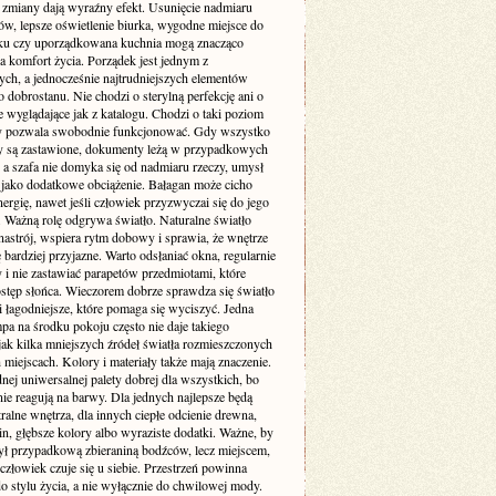
e zmiany dają wyraźny efekt. Usunięcie nadmiaru
ów, lepsze oświetlenie biurka, wygodne miejsce do
u czy uporządkowana kuchnia mogą znacząco
a komfort życia. Porządek jest jednym z
ych, a jednocześnie najtrudniejszych elementów
dobrostanu. Nie chodzi o sterylną perfekcję ani o
 wyglądające jak z katalogu. Chodzi o taki poziom
ry pozwala swobodnie funkcjonować. Gdy wszystko
aty są zastawione, dokumenty leżą w przypadkowych
 a szafa nie domyka się od nadmiaru rzeczy, umysł
o jako dodatkowe obciążenie. Bałagan może cicho
nergię, nawet jeśli człowiek przyzwyczai się do jego
. Ważną rolę odgrywa światło. Naturalne światło
nastrój, wspiera rytm dobowy i sprawia, że wnętrze
 bardziej przyjazne. Warto odsłaniać okna, regularnie
 i nie zastawiać parapetów przedmiotami, które
ostęp słońca. Wieczorem dobrze sprawdza się światło
 i łagodniejsze, które pomaga się wyciszyć. Jedna
pa na środku pokoju często nie daje takiego
jak kilka mniejszych źródeł światła rozmieszczonych
miejscach. Kolory i materiały także mają znaczenie.
nej uniwersalnej palety dobrej dla wszystkich, bo
nie reagują na barwy. Dla jednych najlepsze będą
tralne wnętrza, dla innych ciepłe odcienie drewna,
lin, głębsze kolory albo wyraziste dodatki. Ważne, by
ył przypadkową zbieraniną bodźców, lecz miejscem,
złowiek czuje się u siebie. Przestrzeń powinna
o stylu życia, a nie wyłącznie do chwilowej mody.