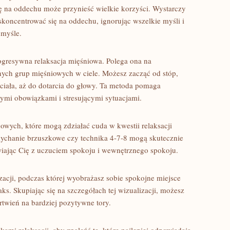
 na oddechu⁣ może przynieść ⁢wielkie⁤ korzyści. Wystarczy
skoncentrować się​ na oddechu, ​ignorując wszelkie myśli i
umyśle.
progresywna relaksacja mięśniowa. Polega ona ⁤na
ych grup mięśniowych‌ w ciele. Możesz zacząć od stóp,
 ciała, aż do dotarcia ⁢do głowy. Ta metoda pomaga
ymi obowiązkami i stresującymi sytuacjami.
howych, które mogą zdziałać cuda w kwestii relaksacji
dychanie brzuszkowe czy technika 4-7-8 mogą skutecznie
awiając Cię ⁤z uczuciem spokoju i wewnętrznego spokoju.
zacji, podczas​ której wyobrażasz sobie spokojne miejsce
laks. Skupiając się na ⁤szczegółach tej‍ wizualizacji,‌ możesz
rtwień na bardziej pozytywne ‌tory.