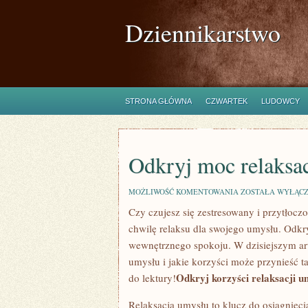
Dziennikarstwo
STRONA GŁÓWNA
CZWARTEK
LUDOWCY
Odkryj moc relaksa
ODKRYJ
MOŻLIWOŚĆ KOMENTOWANIA
ZOSTAŁA WYŁĄC
MOC
Czy czujesz się zestresowany i przytłoczo
RELAKSACJI
UMYSŁU
chwilę ​relaksu dla swojego umysłu. Odkryj
wewnętrznego spokoju. ‍W‌ dzisiejszym⁢ art
umysłu i jakie korzyści może przynieść 
Odkryj korzyści relaksacji u
do lektury!
Relaksacja umysłu to klucz do ‍osiągnięc