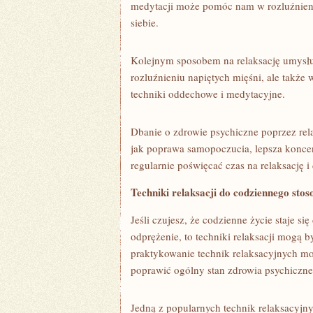
medytacji może pomóc nam w rozluźnieniu
siebie.
Kolejnym⁢ sposobem na ⁤relaksację umysł
rozluźnieniu napiętych‌ mięśni, ale ​takż
techniki oddechowe i medytacyjne.
Dbanie o zdrowie psychiczne poprzez rela
jak poprawa samopoczucia, lepsza koncent
regularnie poświęcać​ czas na relaksację 
Techniki relaksacji do ⁢codziennego sto
Jeśli czujesz, że codzienne życie staje się
odprężenie, to techniki ⁢relaksacji mogą
praktykowanie technik relaksacyjnych mo
poprawić ogólny stan ​zdrowia psychiczn
Jedną z popularnych ⁢technik relaksacyjny