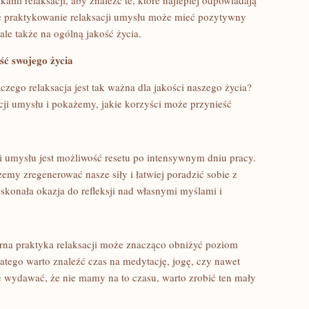
mi relaksacji, aby znaleźć te, które najlepiej ⁤odpowiadają
e praktykowanie relaksacji umysłu może mieć pozytywny
le także na ogólną jakość ‍życia.
ość swojego życia
czego relaksacja jest​ tak ważna dla jakości naszego życia?
cji umysłu i pokażemy, jakie korzyści może przynieść⁢
 umysłu jest możliwość resetu po intensywnym dniu pracy.
emy zregenerować ⁤nasze siły i łatwiej poradzić sobie z
konała okazja do refleksji nad własnymi​ myślami i
na praktyka‍ relaksacji ​może znacząco obniżyć ⁣poziom
latego warto znaleźć czas na medytację, jogę, czy nawet
 wydawać, że nie mamy ​na to⁣ czasu, warto zrobić ten mały