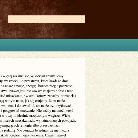
ś więcej niż miejsce, w którym śpimy, jemy i
jemy rzeczy. To przestrzeń, która każdego dnia
 na nasze emocje, energię, koncentrację i poczucie
stwa. Nawet jeśli nie zawsze zdajemy sobie z tego
ład mieszkania, światło, kolory, zapachy, porządek i
ają wpływ na to, jak się czujemy. Dom może
 wspierać i dodawać sił, ale może też przytłaczać,
ć i potęgować zmęczenie. Nie każdy ma możliwość
a w dużym, idealnie urządzonym wnętrzu. Wiele
 w małych mieszkaniach, wynajmowanych pokojach,
magających remontu albo przestrzeniach
 z rodziną. Nie oznacza to jednak, że nie można
jakości codziennego otoczenia. Czasem nawet