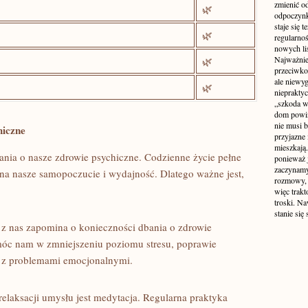
zmienić od
🌿
odpoczynk
staje się 
🌿
regularno
nowych liś
Najważniej
🌿
przeciwko
ale niewy
🌿
niepraktyc
„szkoda w
dom powin
nie musi b
hiczne
przyjazne 
mieszkają
nia o nasze zdrowie psychiczne.⁣ Codzienne życie pełne
ponieważ 
zaczynamy
 na nasze samopoczucie i wydajność. Dlatego ważne jest,
rozmowy, 
więc trakt
troski. N
stanie się
 z nas zapomina o konieczności dbania o zdrowie
óc nam w zmniejszeniu poziomu stresu, poprawie
e z⁣ problemami emocjonalnymi.
laksacji umysłu⁤ jest medytacja. ‍Regularna praktyka