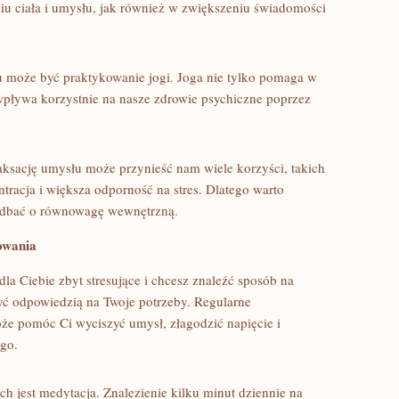
 ciała i umysłu, jak również ⁤w zwiększeniu‍ świadomości
u może być praktykowanie jogi. Joga nie tylko pomaga w
e wpływa korzystnie na nasze zdrowie psychiczne poprzez
ksację umysłu może przynieść ‌nam wiele​ korzyści, ​takich
racja ⁢i większa odporność na stres. Dlatego warto‌
⁣i dbać⁣ o równowagę wewnętrzną.
sowania
⁢ dla Ciebie zbyt stresujące i chcesz znaleźć sposób na
 być odpowiedzią na Twoje potrzeby. Regularne
że pomóc Ci wyciszyć umysł, złagodzić napięcie i
ego.
ch jest medytacja. Znalezienie kilku minut ​dziennie na