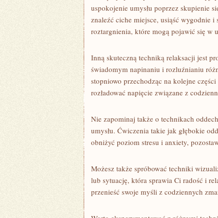
uspokojenie umysłu poprzez ‌skupienie się
znaleźć ciche miejsce, usiąść wygodnie i 
roztargnienia, które mogą pojawić się ‍w 
Inną⁣ skuteczną techniką relaksacji jest 
świadomym napinaniu i rozluźnianiu różn
stopniowo przechodząc na kolejne części​
rozładować napięcie związane z codzienn
Nie⁤ zapominaj także o technikach ​oddec
umysłu. Ćwiczenia takie jak głębokie od
⁢obniżyć poziom stresu i anxiety, pozost
Możesz także spróbować techniki‍ wizuali
‍lub sytuację, która sprawia ​Ci radość i re
przenieść ‌swoje myśli z codziennych⁢ zma