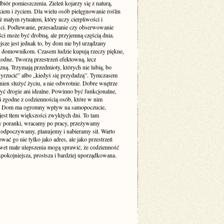
biór pomieszczenia. Zieleń kojarzy się z naturą,
iem i życiem. Dla wielu osób pielęgnowanie roślin
też małym rytuałem, który uczy cierpliwości i
ści. Podlewanie, przesadzanie czy obserwowanie
ci może być drobną, ale przyjemną częścią dnia.
sze jest jednak to, by dom nie był urządzany
 domownikom. Czasem ludzie kupują rzeczy piękne,
godne. Tworzą przestrzeń efektowną, lecz
zną. Trzymają przedmioty, których nie lubią, bo
yrzucić” albo „kiedyś się przydadzą”. Tymczasem
ien służyć życiu, a nie odwrotnie. Dobre wnętrze
yć drogie ani idealne. Powinno być funkcjonalne,
i zgodne z codziennością osób, które w nim
. Dom ma ogromny wpływ na samopoczucie,
jest tłem większości zwykłych dni. To tam
 poranki, wracamy po pracy, przeżywamy
odpoczywamy, planujemy i nabieramy sił. Warto
ować go nie tylko jako adres, ale jako przestrzeń
awet małe ulepszenia mogą sprawić, że codzienność
 spokojniejsza, prostsza i bardziej uporządkowana.