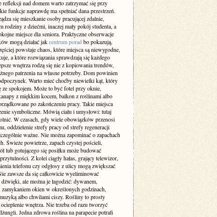
 refleksji nad domem warto zatrzymać się przy
akie funkcje naprawdę ma spełniać dana przestrzeń.
ządza się mieszkanie osoby pracującej zdalnie,
m rodziny z dziećmi, inaczej mały pokój studenta, a
okojne miejsce dla seniora. Praktyczne obserwacje
ów mogą działać jak
centrum porad
bo pokazują,
zęściej powstaje chaos, które miejsca są niewygodne,
uje, a które rozwiązania sprawdzają się każdego
epsze wnętrza rodzą się nie z kopiowania trendów,
ażnego patrzenia na własne potrzeby. Dom powinien
odpoczynek. Warto mieć choćby niewielki kąt, który
ę ze spokojem. Może to być fotel przy oknie,
kanapy z miękkim kocem, balkon z roślinami albo
orządkowane po zakończeniu pracy. Takie miejsca
enie symboliczne. Mówią ciału i umysłowi: tutaj
lnić. W czasach, gdy wiele obowiązków przenosi
u, oddzielenie strefy pracy od strefy regeneracji
 szczególnie ważne. Nie można zapominać o zapachach
h. Świeże powietrze, zapach czystej pościeli,
iół lub gotującego się posiłku może budować
przytulności. Z kolei ciągły hałas, grający telewizor,
enia telefonu czy odgłosy z ulicy mogą zwiększać
 Nie zawsze da się całkowicie wyeliminować
e dźwięki, ale można je łagodzić: dywanem,
, zamykaniem okien w określonych godzinach,
muzyką albo chwilami ciszy. Rośliny to prosty
ocieplenie wnętrza. Nie trzeba od razu tworzyć
ungli. Jedna zdrowa roślina na parapecie potrafi