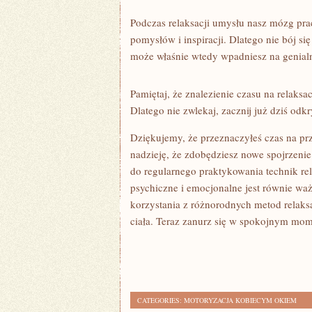
Podczas relaksacji⁢ umysłu ⁣nasz mózg p
pomysłów ⁢i inspiracji. Dlatego nie bój s
może właśnie wtedy‍ wpadniesz ⁣na genia
Pamiętaj, że znalezienie czasu na⁣ relaksa
Dlatego nie zwlekaj, zacznij już dziś ‍od
Dziękujemy, że ‌przeznaczyłeś czas ‍na pr
nadzieję, że⁣ zdobędziesz ​nowe spojrzeni
do regularnego​ praktykowania technik rel
psychiczne i emocjonalne jest równie waż
korzystania z⁤ różnorodnych metod relak
ciała. Teraz zanurz się‍ w spokojnym momen
CATEGORIES:
MOTORYZACJA KOBIECYM OKIEM