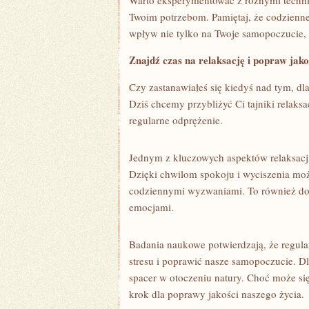
Warto eksperymentować z różnymi technika
Twoim potrzebom. Pamiętaj, że codzienn
wpływ⁢ nie tylko na Twoje samopoczucie, a
Znajdź czas na relaksację i popraw ⁢jak
Czy zastanawiałeś się kiedyś nad tym,⁤ dla
Dziś chcemy przybliżyć Ci tajniki relaksa
regularne odprężenie.
Jednym z kluczowych aspektów relaksacji
Dzięki⁤ chwilom spokoju i wyciszenia moż
codziennymi wyzwaniami. To również⁢ dos
emocjami.
Badania naukowe potwierdzają, że regular
⁣stresu ‍i poprawić nasze samopoczucie. D
spacer w otoczeniu natury. Choć może się
krok dla poprawy jakości naszego życia.