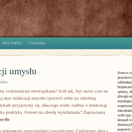
SPIS TREŚCI
TYGODNIA
cji umysłu
Dom to co
przechowu
oddziałuje
ZONA
bezpieczeń
ny‌ codziennymi obowiązkami? Jeśli tak, być może czas‌ na ​
sprawę, uk
dźwięki m
 moc ⁤relaksacji ⁢umysłu i pozwól sobie ⁤na‌ odrobinę
uspokajać,
ykule przyjrzymy się, ⁤dlaczego warto ​zadbać o relaksację‍
rozprasza
mieszkani
taka praktyka. Gotowi na chwilę wytchnienia? Zapraszamy
osób żyje
mysłu
domach wy
dzielonych
poprawić 
ia równowagi emocjonalnej i psychicznej. Codzienny stres i