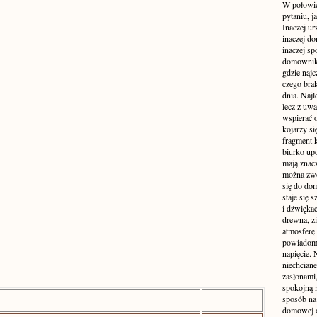
W połowie
pytaniu, j
Inaczej ur
inaczej do
inaczej sp
domownik
gdzie najc
czego brak
dnia. Najl
lecz z uw
wspierać 
kojarzy si
fragment 
biurko up
mają znacz
można zwo
się do dom
staje się
i dźwiękac
drewna, z
atmosferę 
powiadomi
napięcie.
niechcian
zasłonami
spokojną 
sposób na 
domowej dż