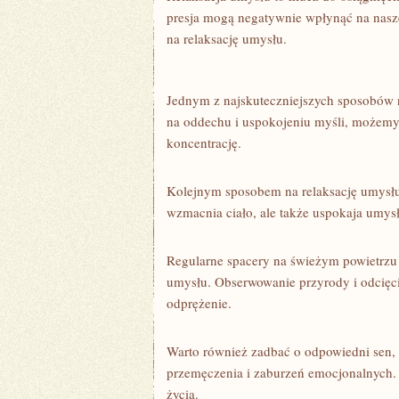
presja mogą negatywnie wpłynąć na nasz
na relaksację ‍umysłu.
Jednym z najskuteczniejszych sposobów na
na oddechu i uspokojeniu ‌myśli, możemy
koncentrację.
Kolejnym sposobem na relaksację umysłu je
wzmacnia ciało, ale także uspokaja umys
Regularne spacery na ‍świeżym powietrz
umysłu. Obserwowanie przyrody i odcięcie 
odprężenie.
Warto również zadbać o ‌odpowiedni⁤ sen
przemęczenia i zaburzeń emocjonalnych.
życia.