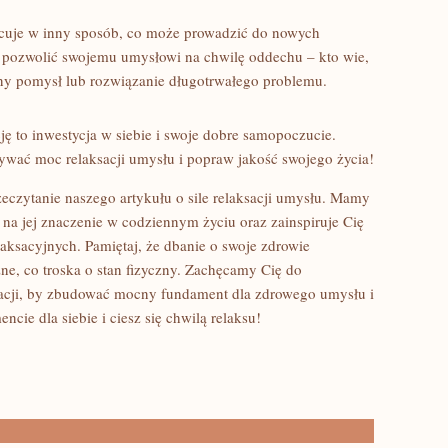
racuje w inny sposób, co może ⁣prowadzić do nowych
ię ⁤pozwolić swojemu umysłowi na chwilę oddechu – kto wie,
lny⁤ pomysł lub rozwiązanie długotrwałego problemu.
cję ⁤to inwestycja w‍ siebie i swoje dobre samopoczucie.
krywać moc relaksacji umysłu i​ popraw jakość swojego⁣ życia!
zeczytanie ‌naszego artykułu⁢ o sile relaksacji umysłu. Mamy
e na jej znaczenie w codziennym życiu oraz zainspiruje Cię
aksacyjnych. Pamiętaj, że dbanie o​ swoje zdrowie
ne, co troska o stan⁢ fizyczny. Zachęcamy Cię do
sacji, by zbudować mocny fundament ​dla zdrowego umysłu i
cie dla siebie i ciesz się ⁢chwilą relaksu!