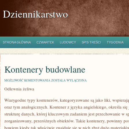
Dziennikarstwo
STRONA GŁÓWNA
CZWARTEK
LUDOWCY
SPIS TREŚCI
TYGODNIA
Kontenery budowlane
KONTENERY
MOŻLIWOŚĆ KOMENTOWANIA
ZOSTAŁA WYŁĄCZONA
BUDOWLANE
Odlewnia żeliwa
Wiarygodne typy kontenerów, kategoryzowane są jako liki, wspiera
oraz tym analogicznych. Kontener z języka angielskiego, określa s
strukturę danych, której kluczowym zadaniem jest przechowanie w 
zorganizowany, przeróżnych obiektów. Takie kontenery, powinny po
bowiem kiedy tak właściwie znajduje się w nich zbyt dużo materiałów