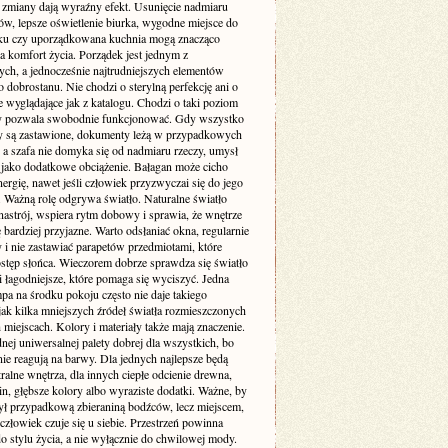
e zmiany dają wyraźny efekt. Usunięcie nadmiaru
ów, lepsze oświetlenie biurka, wygodne miejsce do
u czy uporządkowana kuchnia mogą znacząco
a komfort życia. Porządek jest jednym z
ych, a jednocześnie najtrudniejszych elementów
dobrostanu. Nie chodzi o sterylną perfekcję ani o
 wyglądające jak z katalogu. Chodzi o taki poziom
ry pozwala swobodnie funkcjonować. Gdy wszystko
aty są zastawione, dokumenty leżą w przypadkowych
 a szafa nie domyka się od nadmiaru rzeczy, umysł
o jako dodatkowe obciążenie. Bałagan może cicho
nergię, nawet jeśli człowiek przyzwyczai się do jego
. Ważną rolę odgrywa światło. Naturalne światło
nastrój, wspiera rytm dobowy i sprawia, że wnętrze
 bardziej przyjazne. Warto odsłaniać okna, regularnie
 i nie zastawiać parapetów przedmiotami, które
ostęp słońca. Wieczorem dobrze sprawdza się światło
 i łagodniejsze, które pomaga się wyciszyć. Jedna
pa na środku pokoju często nie daje takiego
jak kilka mniejszych źródeł światła rozmieszczonych
miejscach. Kolory i materiały także mają znaczenie.
nej uniwersalnej palety dobrej dla wszystkich, bo
nie reagują na barwy. Dla jednych najlepsze będą
tralne wnętrza, dla innych ciepłe odcienie drewna,
lin, głębsze kolory albo wyraziste dodatki. Ważne, by
ył przypadkową zbieraniną bodźców, lecz miejscem,
złowiek czuje się u siebie. Przestrzeń powinna
o stylu życia, a nie wyłącznie do chwilowej mody.