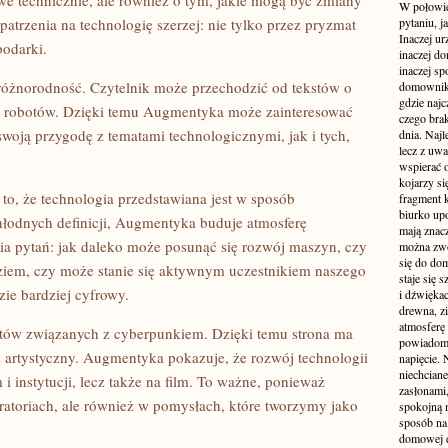
iwe technicznie, ale również o tym, jakie mogą być zmiany
W połowie
trzenia na technologię szerzej: nie tylko przez pryzmat
pytaniu, j
Inaczej ur
podarki.
inaczej do
inaczej sp
 różnorodność. Czytelnik może przechodzić od tekstów o
domownik
gdzie najc
ce robotów. Dzięki temu Augmentyka może zainteresować
czego brak
woją przygodę z tematami technologicznymi, jak i tych,
dnia. Najl
lecz z uw
wspierać 
kojarzy si
 to, że technologia przedstawiana jest w sposób
fragment 
biurko up
hłodnych definicji, Augmentyka buduje atmosferę
mają znacz
ia pytań: jak daleko może posunąć się rozwój maszyn, czy
można zwo
się do dom
ędziem, czy może stanie się aktywnym uczestnikiem naszego
staje się
zie bardziej cyfrowy.
i dźwiękac
drewna, z
atmosferę 
tów związanych z cyberpunkiem. Dzięki temu strona ma
powiadomi
ż artystyczny. Augmentyka pokazuje, że rozwój technologii
napięcie.
niechcian
 i instytucji, lecz także na film. To ważne, ponieważ
zasłonami
ratoriach, ale również w pomysłach, które tworzymy jako
spokojną 
sposób na 
domowej dż