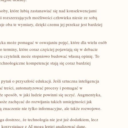
oby, które lubią zastanawiać się nad konsekwencjami
ii rozszerzających możliwości człowieka niesie ze sobą
je oba te wymiary, dzięki czemu jej przekaz jest bardziej
yka może pomagać w oswajaniu pojęć, które dla wielu osób
terminy, które coraz częściej pojawiają się w debacie
iu czytelnik może stopniowo budować własną opinię. To
chnologiczne kompetencje stają się coraz bardziej
ytań o przyszłość edukacji. Jeśli sztuczna inteligencja
wać treści, automatyzować procesy i pomagać w
że sposób, w jaki ludzie powinni się uczyć. Augmentyka,
może zachęcać do rozwijania takich umiejętności jak
ją znaczenie nie tylko informacyjne, ale także rozwojowe.
dostrzec, że technologia nie jest już dodatkiem, lecz
my korzystające z AI mogą lepiej analizować dane,