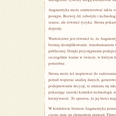
Augmentyka może zainteresować także os
postępu. Rozwój AI, robotyki i technolog
szanse, ale również ryzyka. Strona pokazu
dojrzały.
Wartościowe jest również to, że Augment
brzmią skomplikowanie. transhumanizm to 
publicznej. Dzięki przystępnemu podejśc
szczególnie ważne w świecie, w którym te
potrzebne.
Strona może też inspirować do zadawania p
potrafi wspierać analizę danych, genero
podejmowaniu decyzji, to zmienia się tak
pokazując szeroki kontekst technologii, 
kreatywność. To sprawia, że jej treści ma
W kontekście biznesu Augmentyka pomaga 
często staje się elementem strategii. Fir