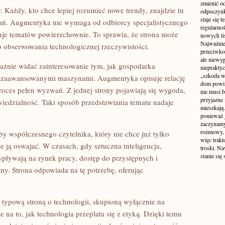
zmienić od
. Każdy, kto chce lepiej rozumieć nowe trendy, znajdzie tu
odpoczynk
staje się 
wań. Augmentyka nie wymaga od odbiorcy specjalistycznego
regularno
tuje tematów powierzchownie. To sprawia, że strona może
nowych liś
Najważniej
 obserwowania technologicznej rzeczywistości.
przeciwko
ale niewy
aźnie widać zainteresowanie tym, jak gospodarka
niepraktyc
„szkoda w
ej zaawansowanymi maszynami. Augmentyka opisuje relację
dom powin
roces pełen wyzwań. Z jednej strony pojawiają się wygoda,
nie musi b
przyjazne 
owiedzialność. Taki sposób przedstawiania tematu nadaje
mieszkają
ponieważ 
zaczynamy
rozmowy, 
y współczesnego czytelnika, który nie chce już tylko
więc trakt
ie ją oswajać. W czasach, gdy sztuczna inteligencja,
troski. N
stanie się
wpływają na rynek pracy, dostęp do przystępnych i
żny. Strona odpowiada na tę potrzebę, oferując
 typową stroną o technologii, skupioną wyłącznie na
ie na to, jak technologia przeplata się z etyką. Dzięki temu