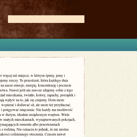
ś więcej niż miejsce, w którym śpimy, jemy i
jemy rzeczy. To przestrzeń, która każdego dnia
 na nasze emocje, energię, koncentrację i poczucie
stwa. Nawet jeśli nie zawsze zdajemy sobie z tego
ład mieszkania, światło, kolory, zapachy, porządek i
ają wpływ na to, jak się czujemy. Dom może
 wspierać i dodawać sił, ale może też przytłaczać,
ć i potęgować zmęczenie. Nie każdy ma możliwość
a w dużym, idealnie urządzonym wnętrzu. Wiele
 w małych mieszkaniach, wynajmowanych pokojach,
magających remontu albo przestrzeniach
 z rodziną. Nie oznacza to jednak, że nie można
jakości codziennego otoczenia. Czasem nawet