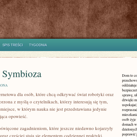
SPIS TREŚCI
TYGODNIA
 Symbioza
Dom to co
przechowu
oddziałuje
ZONA
bezpieczeń
ernetowa dla osób, które chcą odkrywać świat robotyki oraz
sprawę, uk
dźwięki m
orzona z myślą o czytelnikach, którzy interesują się tym,
uspokajać,
miejsce, w którym nauka nie jest przedstawiana jedynie
rozprasza
mieszkani
ująca opowieść.
osób żyje
domach wy
oświęcone zagadnieniom, które jeszcze niedawno kojarzyły
dzielonych
poprawić 
oraz częściej stają się elementem codziennej praktyki.