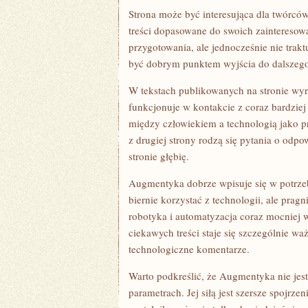
Strona może być interesująca dla twórców
treści dopasowane do swoich zaintereso
przygotowania, ale jednocześnie nie trak
być dobrym punktem wyjścia do dalszego
W tekstach publikowanych na stronie wyr
funkcjonuje w kontakcie z coraz bardzi
między człowiekiem a technologią jako p
z drugiej strony rodzą się pytania o odp
stronie głębię.
Augmentyka dobrze wpisuje się w potrzeb
biernie korzystać z technologii, ale pragn
robotyka i automatyzacja coraz mocniej 
ciekawych treści staje się szczególnie wa
technologiczne komentarze.
Warto podkreślić, że Augmentyka nie jest
parametrach. Jej siłą jest szersze spojrzen