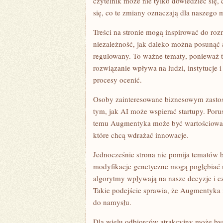
czytelnik może nie tylko dowiedzieć się, 
się, co te zmiany oznaczają dla naszego 
Treści na stronie mogą inspirować do ro
niezależność, jak daleko można posunąć 
regulowany. To ważne tematy, ponieważ t
rozwiązanie wpływa na ludzi, instytucje
procesy ocenić.
Osoby zainteresowane biznesowym zastoso
tym, jak AI może wspierać startupy. Poru
temu Augmentyka może być wartościowa ni
które chcą wdrażać innowacje.
Jednocześnie strona nie pomija tematów ba
modyfikacje genetyczne mogą pogłębiać 
algorytmy wpływają na nasze decyzje i cz
Takie podejście sprawia, że Augmentyka 
do namysłu.
Dla wielu odbiorców atrakcyjny może być