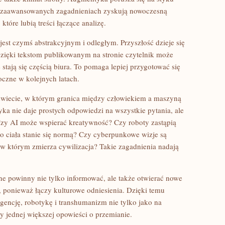
 o zaawansowanych zagadnieniach zyskują nowoczesną
tóre lubią treści łączące analizę.
est czymś abstrakcyjnym i odległym. Przyszłość dzieje się
Dzięki tekstom publikowanym na stronie czytelnik może
stają się częścią biura. To pomaga lepiej przygotować się
oczne w kolejnych latach.
świecie, w którym granica między człowiekiem a maszyną
yka nie daje prostych odpowiedzi na wszystkie pytania, ale
Czy AI może wspierać kreatywność? Czy roboty zastąpią
 ciała stanie się normą? Czy cyberpunkowe wizje są
 w którym zmierza cywilizacja? Takie zagadnienia nadają
ne powinny nie tylko informować, ale także otwierać nowe
, ponieważ łączy kulturowe odniesienia. Dzięki temu
igencję, robotykę i transhumanizm nie tylko jako na
ty jednej większej opowieści o przemianie.