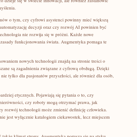
co dzieje się w świecie innowacji, ale również zastanowić
myślenia.
zmów o tym, czy cyfrowi asystenci powinny mieć większą
automatyzację decyzji oraz czy rozwój AI powinien być
echnologia nie rozwija się w próżni. Każde nowe
 i zasady funkcjonowania świata. Augmentyka pomaga te
waniem nowych technologii znajdą na stronie treści o
szane są zagadnienia związane z cyfrową obsługą. Dzięki
e tylko dla pasjonatów przyszłości, ale również dla osób,
rdziej etycznych. Pojawiają się pytania o to, czy
nierówności, czy roboty mogą otrzymać prawa, jak
y rozwój technologii może zmienić definicję człowieka.
nie jest wyłącznie katalogiem ciekawostek, lecz miejscem
 także klimat strony. Augmentyka porusza się na styku