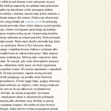
 refleksji nad domem warto zatrzymać się przy
akie funkcje naprawdę ma spełniać dana przestrzeń.
ządza się mieszkanie osoby pracującej zdalnie,
m rodziny z dziećmi, inaczej mały pokój studenta, a
okojne miejsce dla seniora. Praktyczne obserwacje
ów mogą działać jak
centrum porad
bo pokazują,
zęściej powstaje chaos, które miejsca są niewygodne,
uje, a które rozwiązania sprawdzają się każdego
epsze wnętrza rodzą się nie z kopiowania trendów,
ażnego patrzenia na własne potrzeby. Dom powinien
odpoczynek. Warto mieć choćby niewielki kąt, który
ę ze spokojem. Może to być fotel przy oknie,
kanapy z miękkim kocem, balkon z roślinami albo
orządkowane po zakończeniu pracy. Takie miejsca
enie symboliczne. Mówią ciału i umysłowi: tutaj
lnić. W czasach, gdy wiele obowiązków przenosi
u, oddzielenie strefy pracy od strefy regeneracji
 szczególnie ważne. Nie można zapominać o zapachach
h. Świeże powietrze, zapach czystej pościeli,
iół lub gotującego się posiłku może budować
przytulności. Z kolei ciągły hałas, grający telewizor,
enia telefonu czy odgłosy z ulicy mogą zwiększać
 Nie zawsze da się całkowicie wyeliminować
e dźwięki, ale można je łagodzić: dywanem,
, zamykaniem okien w określonych godzinach,
muzyką albo chwilami ciszy. Rośliny to prosty
ocieplenie wnętrza. Nie trzeba od razu tworzyć
ungli. Jedna zdrowa roślina na parapecie potrafi