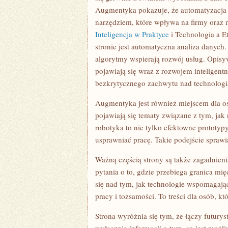
Augmentyka pokazuje, że automatyzacja ni
narzędziem, które wpływa na firmy oraz 
Inteligencja w Praktyce
i Technologia a E
stronie jest automatyczna analiza danych.
algorytmy wspierają rozwój usług. Opisyw
pojawiają się wraz z rozwojem inteligent
bezkrytycznego zachwytu nad technologią
Augmentyka jest również miejscem dla o
pojawiają się tematy związane z tym, jak
robotyka to nie tylko efektowne prototyp
usprawniać pracę. Takie podejście sprawia,
Ważną częścią strony są także zagadnie
pytania o to, gdzie przebiega granica m
się nad tym, jak technologie wspomagają
pracy i tożsamości. To treści dla osób, k
Strona wyróżnia się tym, że łączy futury