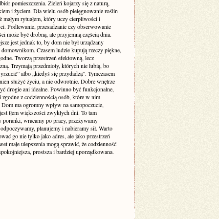
biór pomieszczenia. Zieleń kojarzy się z naturą,
iem i życiem. Dla wielu osób pielęgnowanie roślin
też małym rytuałem, który uczy cierpliwości i
ści. Podlewanie, przesadzanie czy obserwowanie
ci może być drobną, ale przyjemną częścią dnia.
sze jest jednak to, by dom nie był urządzany
 domownikom. Czasem ludzie kupują rzeczy piękne,
godne. Tworzą przestrzeń efektowną, lecz
zną. Trzymają przedmioty, których nie lubią, bo
yrzucić” albo „kiedyś się przydadzą”. Tymczasem
ien służyć życiu, a nie odwrotnie. Dobre wnętrze
yć drogie ani idealne. Powinno być funkcjonalne,
i zgodne z codziennością osób, które w nim
. Dom ma ogromny wpływ na samopoczucie,
jest tłem większości zwykłych dni. To tam
 poranki, wracamy po pracy, przeżywamy
odpoczywamy, planujemy i nabieramy sił. Warto
ować go nie tylko jako adres, ale jako przestrzeń
awet małe ulepszenia mogą sprawić, że codzienność
 spokojniejsza, prostsza i bardziej uporządkowana.