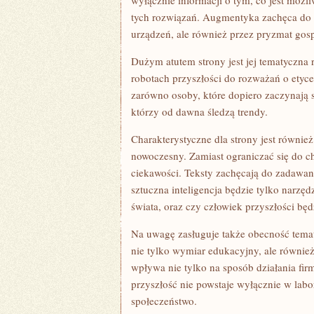
wyłącznie informacji o tym, co jest możl
tych rozwiązań. Augmentyka zachęca do pa
urządzeń, ale również przez pryzmat gos
Dużym atutem strony jest jej tematyczna
robotach przyszłości do rozważań o ety
zarówno osoby, które dopiero zaczynają s
którzy od dawna śledzą trendy.
Charakterystyczne dla strony jest również
nowoczesny. Zamiast ograniczać się do c
ciekawości. Teksty zachęcają do zadawan
sztuczna inteligencja będzie tylko narz
świata, oraz czy człowiek przyszłości będ
Na uwagę zasługuje także obecność tema
nie tylko wymiar edukacyjny, ale równie
wpływa nie tylko na sposób działania firm
przyszłość nie powstaje wyłącznie w labo
społeczeństwo.