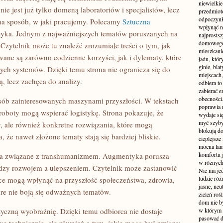
niewielki
e jest już tylko domeną laboratoriów i specjalistów, lecz
przedmiot
odpoczynk
na sposób, w jaki pracujemy. Polecamy
Sztuczna
wpłynąć n
tyka. Jednym z najważniejszych tematów poruszanych na
najprostsz
domowego 
 Czytelnik może tu znaleźć zrozumiałe treści o tym, jak
mieszkanie
ane są zarówno codzienne korzyści, jak i dylematy, które
ładu, któ
ginie, bl
nych systemów. Dzięki temu strona nie ogranicza się do
miejscach,
, lecz zachęca do analizy.
odbiera t
zabierać e
obecności
sób zainteresowanych maszynami przyszłości. W tekstach
poprawia 
 roboty mogą wspierać logistykę. Strona pokazuje, że
wydaje się
myć szyby
y, ale również konkretne rozwiązania, które mogą
blokują d
 że nawet złożone tematy stają się bardziej bliskie.
cieplejsze
mocna lam
komfortu 
nia związane z transhumanizmem. Augmentyka porusza
w różnych 
iędzy rozwojem a ulepszeniem. Czytelnik może zastanowić
Nie ma jed
ludzie róż
ce mogą wpłynąć na przyszłość społeczeństwa, zdrowia,
jasne, neu
tóre nie boją się odważnych tematów.
zieleń roś
dom nie b
styczną wyobraźnię. Dzięki temu odbiorca nie dostaje
w którym c
pasować d