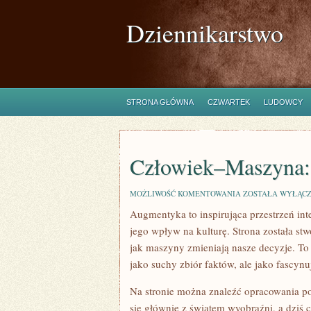
Dziennikarstwo
STRONA GŁÓWNA
CZWARTEK
LUDOWCY
Człowiek–Maszyna:
CZŁOWIEK–
MOŻLIWOŚĆ KOMENTOWANIA
ZOSTAŁA WYŁĄC
MASZYNA:
Augmentyka to inspirująca przestrzeń int
SYMBIOZA
jego wpływ na kulturę. Strona została stw
jak maszyny zmieniają nasze decyzje. To 
jako suchy zbiór faktów, ale jako fascyn
Na stronie można znaleźć opracowania p
się głównie z światem wyobraźni, a dziś c