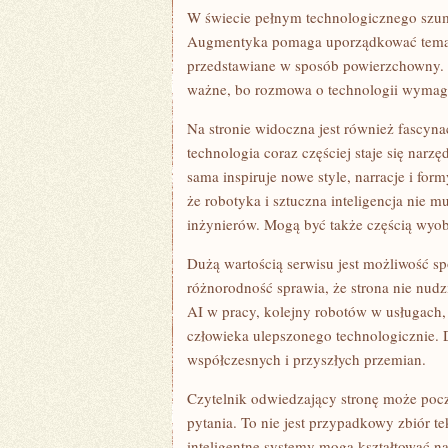
W świecie pełnym technologicznego szum
Augmentyka pomaga uporządkować tematy,
przedstawiane w sposób powierzchowny. T
ważne, bo rozmowa o technologii wymaga 
Na stronie widoczna jest również fascyn
technologia coraz częściej staje się narz
sama inspiruje nowe style, narracje i fo
że robotyka i sztuczna inteligencja nie
inżynierów. Mogą być także częścią wyob
Dużą wartością serwisu jest możliwość sp
różnorodność sprawia, że strona nie nudz
AI w pracy, kolejny robotów w usługach,
człowieka ulepszonego technologicznie.
współczesnych i przyszłych przemian.
Czytelnik odwiedzający stronę może poc
pytania. To nie jest przypadkowy zbiór t
inteligentne systemy mogą kształtować n