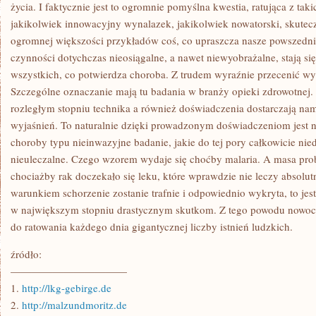
PRZENIKA
życia. I faktycznie jest to ogromnie pomyślna kwestia, ratująca z takic
NA
jakikolwiek innowacyjny wynalazek, jakikolwiek nowatorski, skutecz
BEZ
MAŁA
ogromnej większości przykładów coś, co upraszcza nasze powszedni
KAŻDĄ
czynności dotychczas nieosiągalne, a nawet niewyobrażalne, stają s
DZIEDZINĘ
ŻYCIA
wszystkich, co potwierdza choroba. Z trudem wyraźnie przecenić w
Szczególne oznaczanie mają tu badania w branży opieki zdrowotnej. 
rozległym stopniu technika a również doświadczenia dostarczają nam
wyjaśnień. To naturalnie dzięki prowadzonym doświadczeniom jest 
choroby typu nieinwazyjne badanie, jakie do tej pory całkowicie ni
nieuleczalne. Czego wzorem wydaje się choćby malaria. A masa pro
chociażby rak doczekało się leku, które wprawdzie nie leczy absolut
warunkiem schorzenie zostanie trafnie i odpowiednio wykryta, to jes
w największym stopniu drastycznym skutkom. Z tego powodu nowoc
do ratowania każdego dnia gigantycznej liczby istnień ludzkich.
źródło:
———————————
1.
http://lkg-gebirge.de
2.
http://malzundmoritz.de