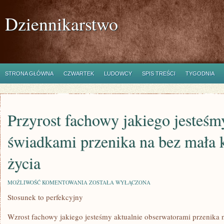
Dziennikarstwo
STRONA GŁÓWNA
CZWARTEK
LUDOWCY
SPIS TREŚCI
TYGODNIA
Przyrost fachowy jakiego jesteśm
świadkami przenika na bez mała 
życia
PRZYROST
MOŻLIWOŚĆ KOMENTOWANIA
ZOSTAŁA WYŁĄCZONA
FACHOWY
Stosunek to perfekcyjny
JAKIEGO
JESTEŚMY
AKTUALNIE
Wzrost fachowy jakiego jesteśmy aktualnie obserwatorami przenika 
ŚWIADKAMI