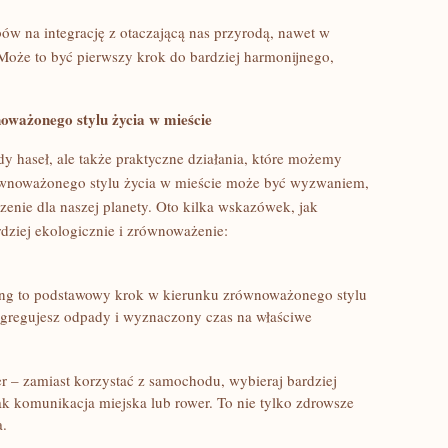
w na⁢ integrację z otaczającą nas przyrodą, nawet w
Może to być pierwszy krok do bardziej harmonijnego,
ważonego stylu życia ​w mieście
ndy haseł, ale także praktyczne ⁤działania, które możemy
wnoważonego stylu życia w ⁣mieście może być wyzwaniem,
aczenie dla naszej planety. Oto kilka wskazówek, jak
ziej​ ekologicznie i zrównoważenie:
ling to⁤ podstawowy krok w kierunku zrównoważonego stylu⁢
segregujesz odpady i wyznaczony czas na właściwe
er – zamiast korzystać‍ z samochodu, wybieraj bardziej
jak komunikacja miejska lub rower. To nie tylko zdrowsze
a.