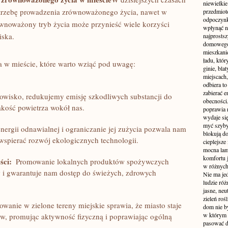
niewielki
otrzebę prowadzenia zrównoważonego życia, nawet w
przedmiot
odpoczynk
równoważony tryb życia może⁣ przynieść wiele korzyści
wpłynąć n
iska.
najprostsz
domowego 
mieszkanie
ładu, któ
a w mieście, które warto wziąć⁣ pod uwagę:
ginie, bl
miejscach,
odbiera t
zabierać e
wisko, redukujemy ​emisję szkodliwych​ substancji do
obecności
kość ‍powietrza wokół nas.
poprawia 
wydaje się
myć szyby
energii ⁤odnawialnej i ograniczanie jej zużycia pozwala nam
blokują d
 wspierać⁤ rozwój ekologicznych technologii.
cieplejsze
mocna lam
komfortu 
ści:
​ Promowanie‌ lokalnych produktów spożywczych
w różnych 
 i⁢ gwarantuje nam ‍dostęp do świeżych, zdrowych
Nie ma jed
ludzie róż
jasne, neu
zieleń roś
wanie w zielone tereny miejskie sprawia, że miasto staje
dom nie b
w którym c
ców, promując aktywność fizyczną i poprawiając ogólną‌
pasować d