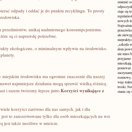
zmienić od
odpoczynk
zbierać odpady i oddać je do punktu recyklingu. To ⁣prosty
staje się 
regularno
środowiska.
nowych liś
Najważniej
ch przedmiotów, unikaj nadmiernego konsumpcjonizmu.
przeciwko
ale niewy
które są‌ ci naprawdę potrzebne.
niepraktyc
„szkoda w
odukty ekologiczne, o minimalnym wpływie na środowisko.
dom powin
nie musi b
planety.
przyjazne 
mieszkają
ponieważ 
zaczynamy
⁢w miejskim środowisku‍ ma ogromne znaczenie dla naszej‍
rozmowy, 
więc trakt
 nawet najmniejsze działania mogą ‌sprawić wielką różnicę.
troski. N
Korzyści wynikające z
st i razem twórzmy lepsze jutro.
stanie się
wiele korzyści zarówno dla nas ⁢samych,‌ jak i‌ dla
jest⁢ to zarezerwowane tylko dla osób⁤ mieszkających na wsi
rą jest także możliwe w mieście.