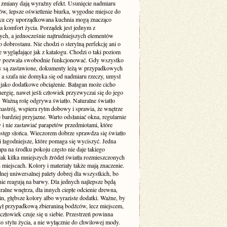
e zmiany dają wyraźny efekt. Usunięcie nadmiaru
ów, lepsze oświetlenie biurka, wygodne miejsce do
u czy uporządkowana kuchnia mogą znacząco
a komfort życia. Porządek jest jednym z
ych, a jednocześnie najtrudniejszych elementów
dobrostanu. Nie chodzi o sterylną perfekcję ani o
 wyglądające jak z katalogu. Chodzi o taki poziom
ry pozwala swobodnie funkcjonować. Gdy wszystko
aty są zastawione, dokumenty leżą w przypadkowych
 a szafa nie domyka się od nadmiaru rzeczy, umysł
o jako dodatkowe obciążenie. Bałagan może cicho
nergię, nawet jeśli człowiek przyzwyczai się do jego
. Ważną rolę odgrywa światło. Naturalne światło
nastrój, wspiera rytm dobowy i sprawia, że wnętrze
 bardziej przyjazne. Warto odsłaniać okna, regularnie
 i nie zastawiać parapetów przedmiotami, które
ostęp słońca. Wieczorem dobrze sprawdza się światło
 i łagodniejsze, które pomaga się wyciszyć. Jedna
pa na środku pokoju często nie daje takiego
jak kilka mniejszych źródeł światła rozmieszczonych
miejscach. Kolory i materiały także mają znaczenie.
nej uniwersalnej palety dobrej dla wszystkich, bo
nie reagują na barwy. Dla jednych najlepsze będą
tralne wnętrza, dla innych ciepłe odcienie drewna,
lin, głębsze kolory albo wyraziste dodatki. Ważne, by
ył przypadkową zbieraniną bodźców, lecz miejscem,
złowiek czuje się u siebie. Przestrzeń powinna
o stylu życia, a nie wyłącznie do chwilowej mody.