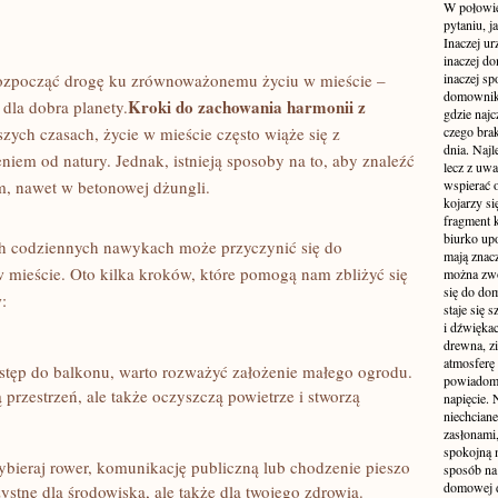
W połowie
pytaniu, j
Inaczej ur
inaczej do
 rozpocząć drogę ku zrównoważonemu życiu w mieście –
inaczej sp
domownik
Kroki do zachowania harmonii⁤ z
 dla dobra planety.
gdzie najc
szych czasach,‍ życie w mieście często wiąże się‍ z
czego brak
dnia. Najl
em od natury. ​Jednak,​ istnieją sposoby na to, aby znaleźć
lecz z uw
, ⁣nawet w betonowej dżungli.
wspierać 
kojarzy si
fragment 
biurko up
h codziennych nawykach może przyczynić się do
mają znacz
mieście.‌ Oto kilka kroków, które pomogą nam ⁤zbliżyć ⁤się
można zwo
się do dom
:
staje się
i dźwiękac
drewna, z
atmosferę 
dostęp do ‌balkonu, warto rozważyć założenie małego ogrodu.
powiadomi
przestrzeń, ale⁤ także oczyszczą powietrze i stworzą
napięcie.
niechcian
zasłonami
spokojną 
ybieraj⁣ rower, komunikację publiczną lub chodzenie pieszo
sposób na 
domowej dż
ystne dla środowiska, ale także dla twojego zdrowia.