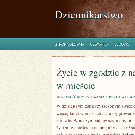
Dziennikarstwo
STRONA GŁÓWNA
CZWARTEK
LUDOWCY
Życie w zgodzie z 
w mieście
ŻYCIE
MOŻLIWOŚĆ KOMENTOWANIA
ZOSTAŁA WYŁĄC
W
W dzisiejszym‌ zanieczyszczonym świecie c
ZGODZIE
Z
więcej ​ludzi w miastach‍ stara się prowad
NATURĄ:
ZRÓWNOWAŻONE
zdrowie. W naszym najnowszym ⁣artykule
ŻYCIE
życiem w mieście ​a naturą, aby cieszyć s
W
MIEŚCIE
Zalety
zrównoważonego ​życia w mieście!