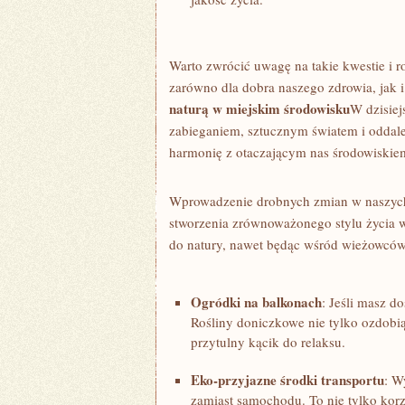
Warto zwrócić uwagę na takie kwestie i
zarówno dla dobra naszego zdrowia, jak i
naturą​ w miejskim środowisku
W dzisiej
zabieganiem, sztucznym światem i oddaleni
harmonię z otaczającym nas środowiskiem
Wprowadzenie drobnych​ zmian w naszyc
stworzenia‍ zrównoważonego stylu życia w 
do natury, nawet będąc wśród wieżowców
Ogródki na balkonach
: Jeśli ⁤masz 
Rośliny doniczkowe nie ‍tylko ozdobią 
przytulny kącik do relaksu.
Eko-przyjazne środki ⁣transportu
: W
zamiast samochodu. To nie tylko korz