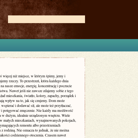
ś więcej niż miejsce, w którym śpimy, jemy i
jemy rzeczy. To przestrzeń, która każdego dnia
 na nasze emocje, energię, koncentrację i poczucie
stwa. Nawet jeśli nie zawsze zdajemy sobie z tego
ład mieszkania, światło, kolory, zapachy, porządek i
ają wpływ na to, jak się czujemy. Dom może
 wspierać i dodawać sił, ale może też przytłaczać,
ć i potęgować zmęczenie. Nie każdy ma możliwość
a w dużym, idealnie urządzonym wnętrzu. Wiele
 w małych mieszkaniach, wynajmowanych pokojach,
magających remontu albo przestrzeniach
 z rodziną. Nie oznacza to jednak, że nie można
jakości codziennego otoczenia. Czasem nawet