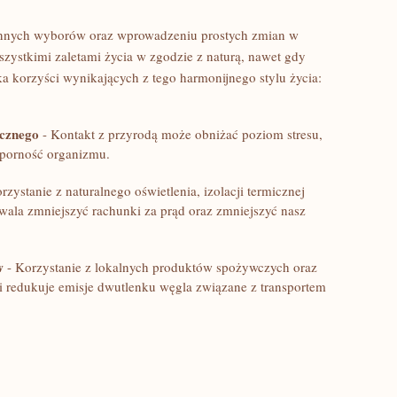
nnych ​wyborów oraz ‌wprowadzeniu prostych zmian w
zystkimi zaletami ​życia w zgodzie z naturą, ​nawet gdy⁣
a korzyści wynikających z tego harmonijnego stylu życia:
ycznego
-‍ Kontakt⁣ z przyrodą może obniżać poziom stresu,
porność​ organizmu.
zystanie z ⁣naturalnego ‌oświetlenia, izolacji termicznej
ala⁤ zmniejszyć rachunki za prąd oraz zmniejszyć nasz‌
w
-‍ Korzystanie z‌ lokalnych produktów spożywczych oraz
i‌ redukuje emisje ⁣dwutlenku węgla związane z transportem