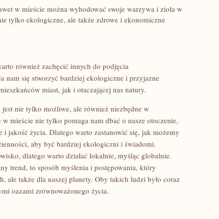
nawet w mieście ⁤można wyhodować swoje warzywa i zioła w‌
nie tylko ekologiczne, ale także zdrowe i ekonomiczne
warto również zachęcić innych do podjęcia
nam‍ się stworzyć bardziej ekologiczne i przyjazne
ieszkańców miast, jak i otaczającej nas natury.
ą jest nie ⁢tylko możliwe, ale również niezbędne w
 w mieście nie tylko pomaga nam dbać o nasze otoczenie,‌
 i jakość⁢ życia. Dlatego warto zastanowić się, jak możemy
ienności, aby być bardziej ‍ekologiczni i świadomi.
isko, dlatego warto działać lokalnie, myśląc globalnie.
ny trend, to sposób myślenia i postępowania, który‌
,‍ ale także dla naszej planety. Oby takich ludzi było⁣ coraz
iwymi oazami zrównoważonego życia.