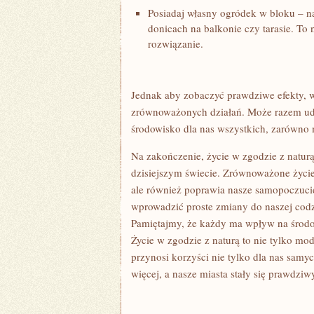
Posiadaj własny ogródek ⁤w bloku – 
donicach na balkonie czy tarasie. To 
rozwiązanie.
Jednak ‍aby zobaczyć‍ prawdziwe efekty, 
zrównoważonych działań.‍ Może razem uda 
środowisko dla nas wszystkich, zarówno m
Na zakończenie, życie w zgodzie⁤ z​ natur
dzisiejszym świecie. Zrównoważone życie
ale ⁢również poprawia nasze​ samopoczucie
wprowadzić proste ​zmiany do naszej codz
Pamiętajmy, ⁣że każdy ma wpływ na środow
Życie w zgodzie z naturą to nie tylko mod
przynosi korzyści nie tylko dla nas samych
więcej, a nasze miasta stały się prawdz