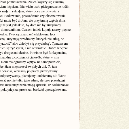
biór pomieszczenia. Zieleń kojarzy się z naturą,
iem i życiem. Dla wielu osób pielęgnowanie roślin
też małym rytuałem, który uczy cierpliwości i
ści. Podlewanie, przesadzanie czy obserwowanie
ci może być drobną, ale przyjemną częścią dnia.
sze jest jednak to, by dom nie był urządzany
 domownikom. Czasem ludzie kupują rzeczy piękne,
godne. Tworzą przestrzeń efektowną, lecz
zną. Trzymają przedmioty, których nie lubią, bo
yrzucić” albo „kiedyś się przydadzą”. Tymczasem
ien służyć życiu, a nie odwrotnie. Dobre wnętrze
yć drogie ani idealne. Powinno być funkcjonalne,
i zgodne z codziennością osób, które w nim
. Dom ma ogromny wpływ na samopoczucie,
jest tłem większości zwykłych dni. To tam
 poranki, wracamy po pracy, przeżywamy
odpoczywamy, planujemy i nabieramy sił. Warto
ować go nie tylko jako adres, ale jako przestrzeń
awet małe ulepszenia mogą sprawić, że codzienność
 spokojniejsza, prostsza i bardziej uporządkowana.