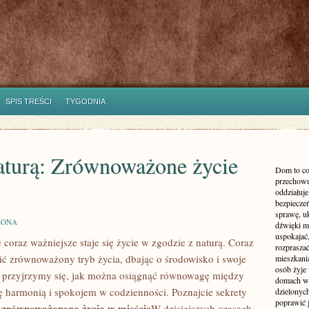
SPIS TREŚCI
TYGODNIA
naturą: Zrównoważone życie
Dom to co
przechowu
oddziałuje
bezpieczeń
sprawę, uk
ZONA
dźwięki m
uspokajać,
oraz ważniejsze staje się życie w zgodzie‍ z naturą. Coraz
rozprasza
zić zrównoważony‍ tryb⁢ życia, dbając o środowisko i swoje‍
mieszkani
osób żyje
 przyjrzymy się, jak można osiągnąć⁢ równowagę między
domach wy
ię harmonią​ i spokojem w codzienności. Poznajcie sekrety
dzielonych
poprawić 
 zrównoważonego życia w mieście
W⁤ dzisiejszych czasach