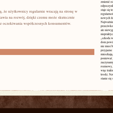
zmienić od
odpoczynk
staje się 
ą, że użytkownicy regularnie wracają na stronę w
regularno
stawia na rozwój, dzięki czemu może skutecznie
nowych liś
Najważniej
raz oczekiwania współczesnych konsumentów.
przeciwko
ale niewy
niepraktyc
„szkoda w
dom powin
nie musi b
przyjazne 
mieszkają
ponieważ 
zaczynamy
rozmowy, 
więc trakt
troski. N
stanie się