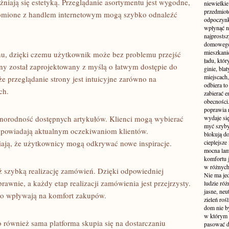
żniają się estetyką. Przeglądanie asortymentu jest wygodne,
niewielki
przedmiot
jomione z handlem internetowym mogą szybko odnaleźć
odpoczynk
wpłynąć n
najprostsz
domowego 
mieszkanie
enu, dzięki czemu użytkownik może bez problemu przejść
ładu, któ
y został zaprojektowany z myślą o łatwym dostępie do
ginie, bl
miejscach,
że przeglądanie strony jest intuicyjne zarówno na
odbiera t
ch.
zabierać e
obecności
poprawia 
różnorodność dostępnych artykułów. Klienci mogą wybierać
wydaje się
myć szyby
dpowiadają aktualnym oczekiwaniom klientów.
blokują d
ają, że użytkownicy mogą odkrywać nowe inspiracje.
cieplejsze
mocna lam
komfortu 
w różnych 
 szybką realizację zamówień. Dzięki odpowiedniej
Nie ma jed
awnie, a każdy etap realizacji zamówienia jest przejrzysty.
ludzie róż
jasne, neu
o wpływają na komfort zakupów.
zieleń roś
dom nie b
w którym c
o również sama platforma skupia się na dostarczaniu
pasować d