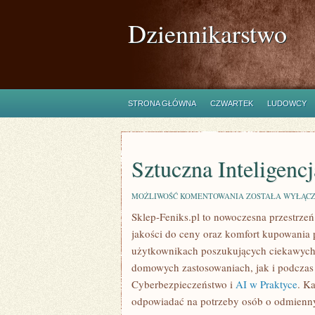
Dziennikarstwo
STRONA GŁÓWNA
CZWARTEK
LUDOWCY
Sztuczna Inteligencj
SZTUCZNA
MOŻLIWOŚĆ KOMENTOWANIA
ZOSTAŁA WYŁĄC
INTELIGENCJA
Sklep-Feniks.pl to nowoczesna przestrzeń
(AI)
jakości do ceny oraz komfort kupowania p
użytkownikach poszukujących ciekawych 
domowych zastosowaniach, jak i podczas 
Cyberbezpieczeństwo i
AI w Praktyce
. K
odpowiadać na potrzeby osób o odmienn