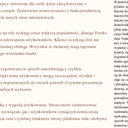
W połowie
jsce stworzone dla osób, które chcą korzystać z
pytaniu, j
 cenach. Zestawienie nowoczesności z funkcjonalnością
Inaczej ur
inaczej do
elu innych stron internetowych.
inaczej sp
domownik
gdzie najc
 na rok zyskują coraz większą popularność, dlatego Feniks
czego brak
dnia. Najl
 oczekiwaniom użytkowników. Klienci oczekują dziś nie
lecz z uw
jonalnej obsługi. Wszystkie te elementy mają ogromne
wspierać 
kojarzy si
go wizerunku marki.
fragment 
biurko up
mają znacz
przygotowana w sposób umożliwiający szybkie
można zwo
Dzięki temu użytkownicy mogą zaoszczędzić wysiłek i
się do dom
staje się
ej dopasowanych do swoich potrzeb. Czytelne prezentacje
i dźwiękac
trafnych wyborów.
drewna, z
atmosferę 
powiadomi
napięcie.
tykę z wygodą użytkowania. Strona może zainteresować
niechcian
 rozwiązań, jak i użytkowników ceniących nowoczesne
zasłonami
spokojną 
ie oraz czytelnej strukturze strony platforma stale zdobywa
sposób na 
domowej dż