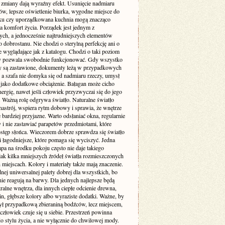
e zmiany dają wyraźny efekt. Usunięcie nadmiaru
ów, lepsze oświetlenie biurka, wygodne miejsce do
u czy uporządkowana kuchnia mogą znacząco
a komfort życia. Porządek jest jednym z
ych, a jednocześnie najtrudniejszych elementów
dobrostanu. Nie chodzi o sterylną perfekcję ani o
 wyglądające jak z katalogu. Chodzi o taki poziom
ry pozwala swobodnie funkcjonować. Gdy wszystko
aty są zastawione, dokumenty leżą w przypadkowych
 a szafa nie domyka się od nadmiaru rzeczy, umysł
o jako dodatkowe obciążenie. Bałagan może cicho
nergię, nawet jeśli człowiek przyzwyczai się do jego
. Ważną rolę odgrywa światło. Naturalne światło
nastrój, wspiera rytm dobowy i sprawia, że wnętrze
 bardziej przyjazne. Warto odsłaniać okna, regularnie
 i nie zastawiać parapetów przedmiotami, które
ostęp słońca. Wieczorem dobrze sprawdza się światło
 i łagodniejsze, które pomaga się wyciszyć. Jedna
pa na środku pokoju często nie daje takiego
jak kilka mniejszych źródeł światła rozmieszczonych
miejscach. Kolory i materiały także mają znaczenie.
nej uniwersalnej palety dobrej dla wszystkich, bo
nie reagują na barwy. Dla jednych najlepsze będą
tralne wnętrza, dla innych ciepłe odcienie drewna,
lin, głębsze kolory albo wyraziste dodatki. Ważne, by
ył przypadkową zbieraniną bodźców, lecz miejscem,
złowiek czuje się u siebie. Przestrzeń powinna
o stylu życia, a nie wyłącznie do chwilowej mody.