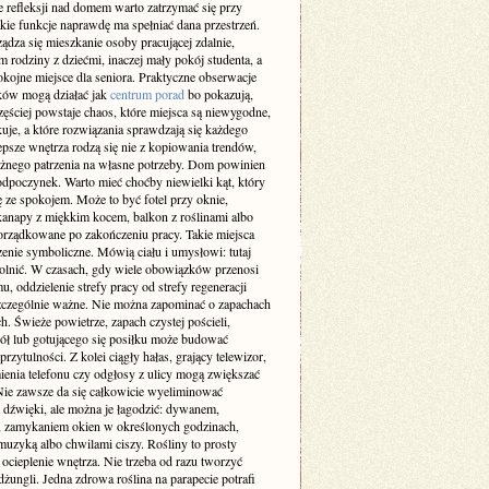
 refleksji nad domem warto zatrzymać się przy
akie funkcje naprawdę ma spełniać dana przestrzeń.
ządza się mieszkanie osoby pracującej zdalnie,
m rodziny z dziećmi, inaczej mały pokój studenta, a
okojne miejsce dla seniora. Praktyczne obserwacje
ów mogą działać jak
centrum porad
bo pokazują,
zęściej powstaje chaos, które miejsca są niewygodne,
uje, a które rozwiązania sprawdzają się każdego
epsze wnętrza rodzą się nie z kopiowania trendów,
ażnego patrzenia na własne potrzeby. Dom powinien
odpoczynek. Warto mieć choćby niewielki kąt, który
ę ze spokojem. Może to być fotel przy oknie,
kanapy z miękkim kocem, balkon z roślinami albo
orządkowane po zakończeniu pracy. Takie miejsca
enie symboliczne. Mówią ciału i umysłowi: tutaj
lnić. W czasach, gdy wiele obowiązków przenosi
u, oddzielenie strefy pracy od strefy regeneracji
 szczególnie ważne. Nie można zapominać o zapachach
h. Świeże powietrze, zapach czystej pościeli,
iół lub gotującego się posiłku może budować
przytulności. Z kolei ciągły hałas, grający telewizor,
enia telefonu czy odgłosy z ulicy mogą zwiększać
 Nie zawsze da się całkowicie wyeliminować
e dźwięki, ale można je łagodzić: dywanem,
, zamykaniem okien w określonych godzinach,
muzyką albo chwilami ciszy. Rośliny to prosty
ocieplenie wnętrza. Nie trzeba od razu tworzyć
ungli. Jedna zdrowa roślina na parapecie potrafi