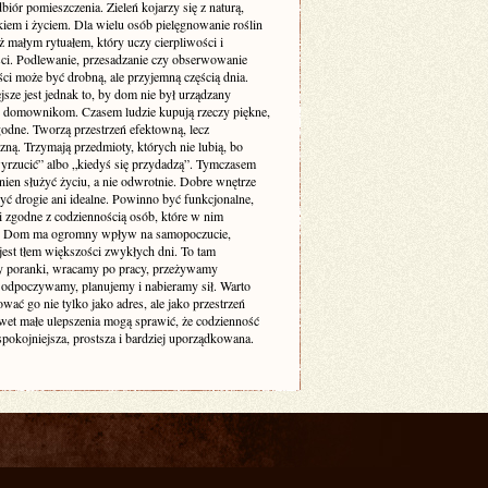
biór pomieszczenia. Zieleń kojarzy się z naturą,
iem i życiem. Dla wielu osób pielęgnowanie roślin
też małym rytuałem, który uczy cierpliwości i
ści. Podlewanie, przesadzanie czy obserwowanie
ci może być drobną, ale przyjemną częścią dnia.
sze jest jednak to, by dom nie był urządzany
 domownikom. Czasem ludzie kupują rzeczy piękne,
godne. Tworzą przestrzeń efektowną, lecz
zną. Trzymają przedmioty, których nie lubią, bo
yrzucić” albo „kiedyś się przydadzą”. Tymczasem
ien służyć życiu, a nie odwrotnie. Dobre wnętrze
yć drogie ani idealne. Powinno być funkcjonalne,
i zgodne z codziennością osób, które w nim
. Dom ma ogromny wpływ na samopoczucie,
jest tłem większości zwykłych dni. To tam
 poranki, wracamy po pracy, przeżywamy
odpoczywamy, planujemy i nabieramy sił. Warto
ować go nie tylko jako adres, ale jako przestrzeń
awet małe ulepszenia mogą sprawić, że codzienność
 spokojniejsza, prostsza i bardziej uporządkowana.