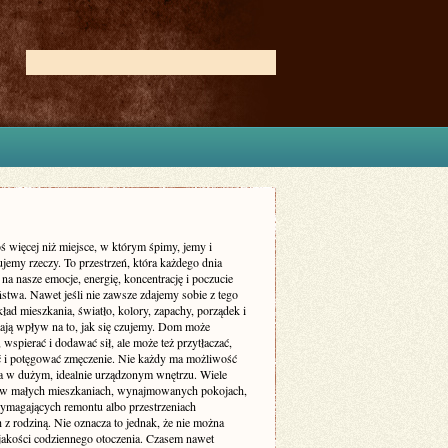
ś więcej niż miejsce, w którym śpimy, jemy i
jemy rzeczy. To przestrzeń, która każdego dnia
 na nasze emocje, energię, koncentrację i poczucie
stwa. Nawet jeśli nie zawsze zdajemy sobie z tego
ład mieszkania, światło, kolory, zapachy, porządek i
ają wpływ na to, jak się czujemy. Dom może
 wspierać i dodawać sił, ale może też przytłaczać,
ć i potęgować zmęczenie. Nie każdy ma możliwość
a w dużym, idealnie urządzonym wnętrzu. Wiele
 w małych mieszkaniach, wynajmowanych pokojach,
magających remontu albo przestrzeniach
 z rodziną. Nie oznacza to jednak, że nie można
jakości codziennego otoczenia. Czasem nawet