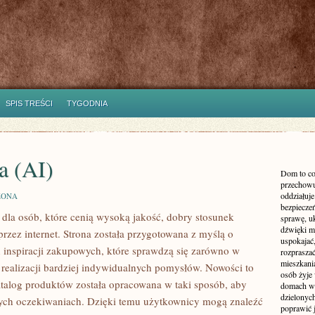
SPIS TREŚCI
TYGODNIA
a (AI)
Dom to co
przechowu
oddziałuje
ZONA
bezpieczeń
 dla osób, które cenią wysoką jakość, dobry stosunek
sprawę, uk
dźwięki m
rzez internet. Strona została przygotowana z myślą o
uspokajać,
inspiracji zakupowych, które sprawdzą się zarówno w
rozprasza
mieszkani
realizacji bardziej indywidualnych pomysłów. Nowości to
osób żyje
atalog produktów została opracowana w taki sposób, aby
domach wy
dzielonych
ych oczekiwaniach. Dzięki temu użytkownicy mogą znaleźć
poprawić 