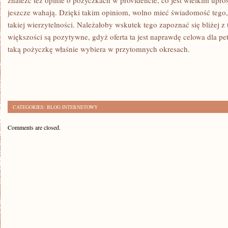
znaleźć też opinie o pożyczkach w providencie, co jest wielkim upros
jeszcze wahają. Dzięki takim opiniom, wolno mieć świadomość tego, 
takiej wierzytelności. Należałoby wskutek tego zapoznać się bliżej z
większości są pozytywne, gdyż oferta ta jest naprawdę celowa dla pe
taką pożyczkę właśnie wybiera w przytomnych okresach.
CATEGORIES:
BLOG INTERNETOWY
Comments are closed.