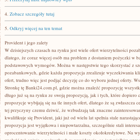
4.
Zobacz szczegóły tutaj
5.
Odkryj więcej na ten temat
Provident i jego zalety
W dzisiejszych czasach na rynku jest wiele ofert wierzytelności poza
dlatego, że coraz więcej osób ma problem z dostaniem pożyczki w ba
podstawowych wymogów. Można w następstwie tego skorzystać z szero
pozabankowych, gdzie każda propozycja zrealizuje wyczekiwania kli
ofert, trudno więc jest podjąć decyzję co do wyboru jednej oferty. W
Stronkę tę Banki24.com.pl, gdzie można znaleźć propozycję wszystkich
długo już są na rynku ze swoją propozycją, jak i tych, które dopiero 
propozycje wybijają się na tle innych ofert, dlatego że są zwłaszcza c
tej przyczyny czemu dziwić, że wzbudzają tak znaczne zainteresowan
kwalifikuje się Provident, jaki już od wielu lat spełnia stale narasta
propozycja jest wyjątkowa i niepowtarzalna, szczególnie stali interes
oprocentowanie wierzytelności i małe koszty okołokredytowe. Na w