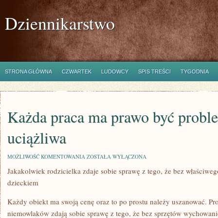
Dziennikarstwo
STRONA GŁÓWNA
CZWARTEK
LUDOWCY
SPIS TREŚCI
TYGODNIA
Każda praca ma prawo być probl
uciążliwa
KAŻDA
MOŻLIWOŚĆ KOMENTOWANIA
ZOSTAŁA WYŁĄCZONA
PRACA
Jakakolwiek rodzicielka zdaje sobie sprawę z tego, że bez właściwe
MA
PRAWO
dzieckiem
BYĆ
PROBLEMATYCZNA
ORAZ
Każdy obiekt ma swoją cenę oraz to po prostu należy uszanować. P
UCIĄŻLIWA
niemowlaków zdają sobie sprawę z tego, że bez sprzętów wychowanie