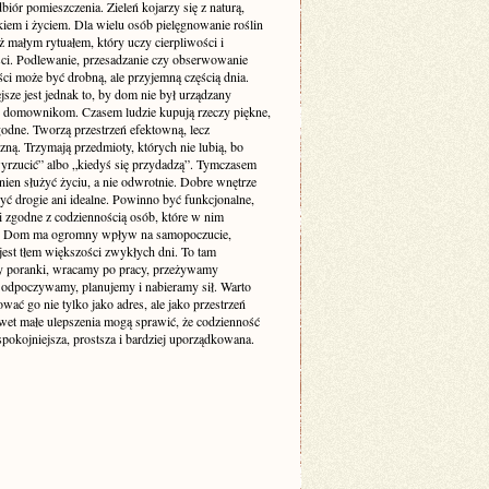
biór pomieszczenia. Zieleń kojarzy się z naturą,
iem i życiem. Dla wielu osób pielęgnowanie roślin
też małym rytuałem, który uczy cierpliwości i
ści. Podlewanie, przesadzanie czy obserwowanie
ci może być drobną, ale przyjemną częścią dnia.
sze jest jednak to, by dom nie był urządzany
 domownikom. Czasem ludzie kupują rzeczy piękne,
godne. Tworzą przestrzeń efektowną, lecz
zną. Trzymają przedmioty, których nie lubią, bo
yrzucić” albo „kiedyś się przydadzą”. Tymczasem
ien służyć życiu, a nie odwrotnie. Dobre wnętrze
yć drogie ani idealne. Powinno być funkcjonalne,
i zgodne z codziennością osób, które w nim
. Dom ma ogromny wpływ na samopoczucie,
jest tłem większości zwykłych dni. To tam
 poranki, wracamy po pracy, przeżywamy
odpoczywamy, planujemy i nabieramy sił. Warto
ować go nie tylko jako adres, ale jako przestrzeń
awet małe ulepszenia mogą sprawić, że codzienność
 spokojniejsza, prostsza i bardziej uporządkowana.