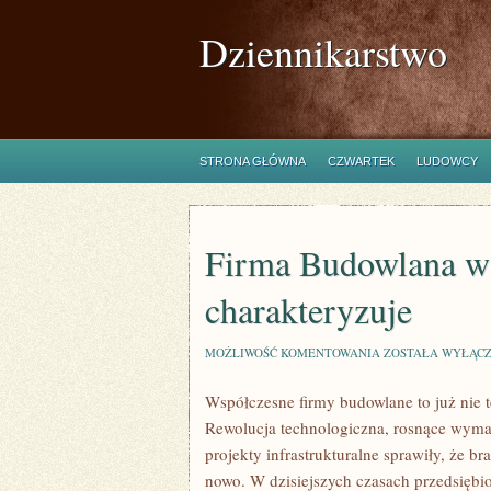
Dziennikarstwo
STRONA GŁÓWNA
CZWARTEK
LUDOWCY
Firma Budowlana w
charakteryzuje
FIRMA
MOŻLIWOŚĆ KOMENTOWANIA
ZOSTAŁA WYŁĄC
BUDOWLANA
W
Współczesne firmy budowlane to już nie 
XXI
WIEKU
Rewolucja technologiczna, rosnące wyma
–
CZYM
projekty infrastrukturalne sprawiły, że b
SIĘ
nowo. W dzisiejszych czasach przedsięb
CHARAKTERYZUJ