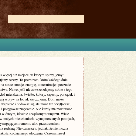
ś więcej niż miejsce, w którym śpimy, jemy i
jemy rzeczy. To przestrzeń, która każdego dnia
 na nasze emocje, energię, koncentrację i poczucie
stwa. Nawet jeśli nie zawsze zdajemy sobie z tego
ład mieszkania, światło, kolory, zapachy, porządek i
ają wpływ na to, jak się czujemy. Dom może
 wspierać i dodawać sił, ale może też przytłaczać,
ć i potęgować zmęczenie. Nie każdy ma możliwość
a w dużym, idealnie urządzonym wnętrzu. Wiele
 w małych mieszkaniach, wynajmowanych pokojach,
magających remontu albo przestrzeniach
 z rodziną. Nie oznacza to jednak, że nie można
jakości codziennego otoczenia. Czasem nawet