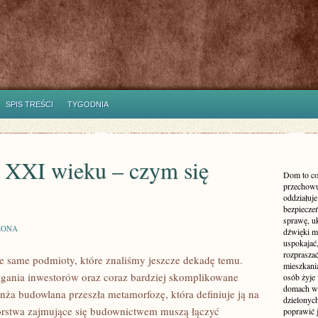
SPIS TREŚCI
TYGODNIA
 XXI wieku – czym się
Dom to co
przechowu
oddziałuje
bezpieczeń
sprawę, uk
ZONA
dźwięki m
uspokajać,
rozprasza
te same podmioty, które znaliśmy jeszcze dekadę temu.
mieszkani
gania inwestorów oraz coraz bardziej skomplikowane
osób żyje
domach wy
ranża budowlana przeszła metamorfozę, która definiuje ją na
dzielonych
iorstwa zajmujące się budownictwem muszą łączyć
poprawić 
E