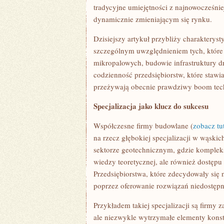
tradycyjne umiejętności z najnowocześni
dynamicznie zmieniającym się rynku.
Dzisiejszy artykuł przybliży charaktery
szczególnym uwzględnieniem tych, które s
mikropalowych, budowie infrastruktury d
codzienność przedsiębiorstw, które stawi
przeżywają obecnie prawdziwy boom tec
Specjalizacja jako klucz do sukcesu
Współczesne firmy budowlane (
zobacz tu
na rzecz głębokiej specjalizacji w wąskic
sektorze geotechnicznym, gdzie komple
wiedzy teoretycznej, ale również dostępu
Przedsiębiorstwa, które zdecydowały się
poprzez oferowanie rozwiązań niedostępny
Przykładem takiej specjalizacji są firmy
ale niezwykle wytrzymałe elementy kons