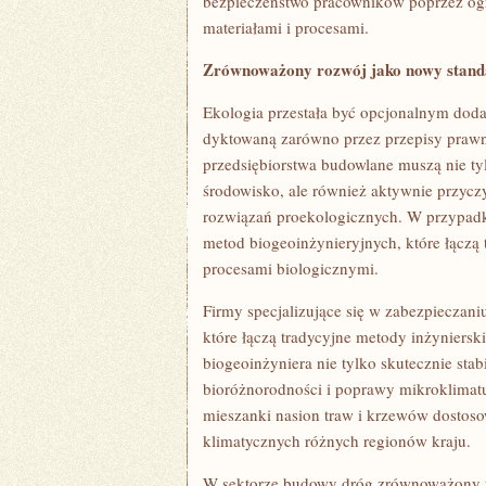
bezpieczeństwo pracowników poprzez ogra
materiałami i procesami.
Zrównoważony rozwój jako nowy stand
Ekologia przestała być opcjonalnym dodat
dyktowaną zarówno przez przepisy prawne
przedsiębiorstwa budowlane muszą nie t
środowisko, ale również aktywnie przycz
rozwiązań proekologicznych. W przypadk
metod biogeoinżynieryjnych, które łączą 
procesami biologicznymi.
Firmy specjalizujące się w zabezpieczani
które łączą tradycyjne metody inżyniersk
biogeoinżyniera nie tylko skutecznie stab
bioróżnorodności i poprawy mikroklimatu
mieszanki nasion traw i krzewów dostos
klimatycznych różnych regionów kraju.
W sektorze budowy dróg zrównoważony r