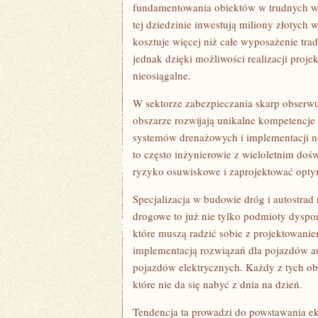
fundamentowania obiektów w trudnych wa
tej dziedzinie inwestują miliony złotych
kosztuje więcej niż całe wyposażenie tra
jednak dzięki możliwości realizacji proj
nieosiągalne.
W sektorze zabezpieczania skarp obserwu
obszarze rozwijają unikalne kompetencje 
systemów drenażowych i implementacji n
to często inżynierowie z wieloletnim dośw
ryzyko osuwiskowe i zaprojektować opty
Specjalizacja w budowie dróg i autostrad
drogowe to już nie tylko podmioty dyspon
które muszą radzić sobie z projektowani
implementacją rozwiązań dla pojazdów a
pojazdów elektrycznych. Każdy z tych ob
które nie da się nabyć z dnia na dzień.
Tendencja ta prowadzi do powstawania e