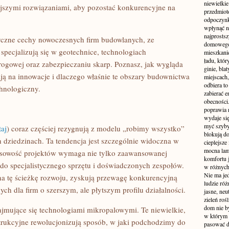
niewielki
ejszymi rozwiązaniami, aby pozostać konkurencyjne na
przedmiot
odpoczynk
wpłynąć n
najprostsz
styczne cechy nowoczesnych firm budowlanych, ze
domowego 
pecjalizują się w geotechnice, technologiach
mieszkanie
ładu, któ
rogowej oraz zabezpieczaniu skarp. Poznasz, jak wygląda
ginie, bl
ają na innowacje i dlaczego właśnie te obszary budownictwa
miejscach,
odbiera t
hnologiczny.
zabierać e
obecności
poprawia 
wydaje się
myć szyby
taj
) coraz częściej rezygnują z modelu „robimy wszystko”
blokują d
h dziedzinach. Ta tendencja jest szczególnie widoczna w
cieplejsze
mocna lam
ksowość projektów wymaga nie tylko zaawansowanej
komfortu 
 do specjalistycznego sprzętu i doświadczonych zespołów.
w różnych 
Nie ma jed
 na tę ścieżkę rozwoju, zyskują przewagę konkurencyjną
ludzie róż
ch dla firm o szerszym, ale płytszym profilu działalności.
jasne, neu
zieleń roś
dom nie b
 zajmujące się technologiami mikropalowymi. Te niewielkie,
w którym c
trukcyjne rewolucjonizują sposób, w jaki podchodzimy do
pasować d