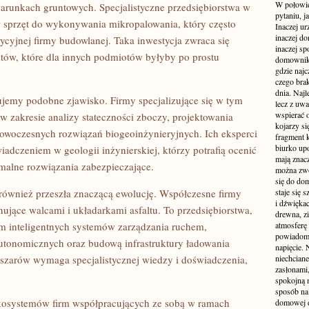
W połowie
runkach gruntowych. Specjalistyczne przedsiębiorstwa w
pytaniu, j
 w sprzęt do wykonywania mikropalowania, który często
Inaczej ur
inaczej do
dycyjnej firmy budowlanej. Taka inwestycja zwraca się
inaczej sp
ektów, które dla innych podmiotów byłyby po prostu
domownik
gdzie najc
czego brak
dnia. Najl
jemy podobne zjawisko. Firmy specjalizujące się w tym
lecz z uw
wspierać 
w zakresie analizy stateczności zboczy, projektowania
kojarzy si
owoczesnych rozwiązań biogeoinżynieryjnych. Ich eksperci
fragment 
biurko up
iadczeniem w geologii inżynierskiej, którzy potrafią ocenić
mają znacz
malne rozwiązania zabezpieczające.
można zwo
się do dom
 również przeszła znaczącą ewolucję. Współczesne firmy
staje się
i dźwiękac
ujące walcami i układarkami asfaltu. To przedsiębiorstwa,
drewna, z
em inteligentnych systemów zarządzania ruchem,
atmosferę 
powiadomi
utonomicznych oraz budową infrastruktury ładowania
napięcie.
szarów wymaga specjalistycznej wiedzy i doświadczenia,
niechcian
zasłonami
spokojną 
sposób na 
kosystemów firm współpracujących ze sobą w ramach
domowej dż