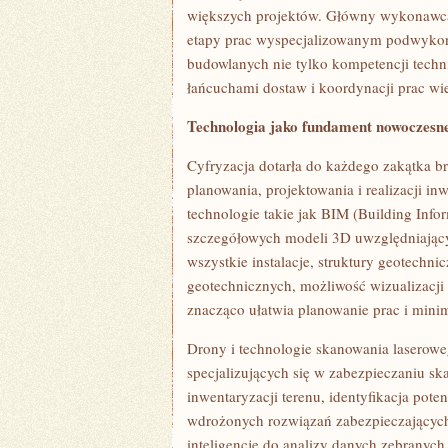
większych projektów. Główny wykonawca c
etapy prac wyspecjalizowanym podwyko
budowlanych nie tylko kompetencji techn
łańcuchami dostaw i koordynacji prac wie
Technologia jako fundament nowoczesn
Cyfryzacja dotarła do każdego zakątka b
planowania, projektowania i realizacji i
technologie takie jak BIM (Building Info
szczegółowych modeli 3D uwzględniającyc
wszystkie instalacje, struktury geotechni
geotechnicznych, możliwość wizualizacji
znacząco ułatwia planowanie prac i min
Drony i technologie skanowania laserow
specjalizujących się w zabezpieczaniu sk
inwentaryzacji terenu, identyfikacja pot
wdrożonych rozwiązań zabezpieczających.
inteligencję do analizy danych zebranyc