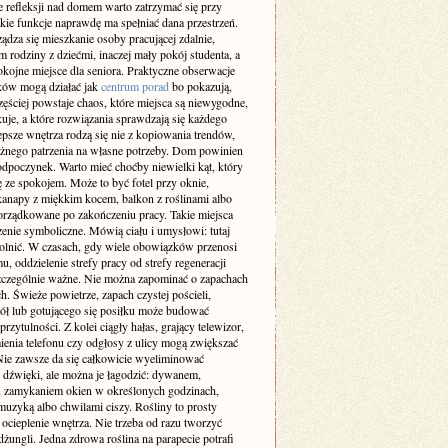
 refleksji nad domem warto zatrzymać się przy
akie funkcje naprawdę ma spełniać dana przestrzeń.
ządza się mieszkanie osoby pracującej zdalnie,
m rodziny z dziećmi, inaczej mały pokój studenta, a
okojne miejsce dla seniora. Praktyczne obserwacje
ów mogą działać jak
centrum porad
bo pokazują,
zęściej powstaje chaos, które miejsca są niewygodne,
uje, a które rozwiązania sprawdzają się każdego
epsze wnętrza rodzą się nie z kopiowania trendów,
ażnego patrzenia na własne potrzeby. Dom powinien
odpoczynek. Warto mieć choćby niewielki kąt, który
ę ze spokojem. Może to być fotel przy oknie,
kanapy z miękkim kocem, balkon z roślinami albo
orządkowane po zakończeniu pracy. Takie miejsca
enie symboliczne. Mówią ciału i umysłowi: tutaj
lnić. W czasach, gdy wiele obowiązków przenosi
u, oddzielenie strefy pracy od strefy regeneracji
 szczególnie ważne. Nie można zapominać o zapachach
h. Świeże powietrze, zapach czystej pościeli,
iół lub gotującego się posiłku może budować
przytulności. Z kolei ciągły hałas, grający telewizor,
enia telefonu czy odgłosy z ulicy mogą zwiększać
 Nie zawsze da się całkowicie wyeliminować
e dźwięki, ale można je łagodzić: dywanem,
, zamykaniem okien w określonych godzinach,
muzyką albo chwilami ciszy. Rośliny to prosty
ocieplenie wnętrza. Nie trzeba od razu tworzyć
ungli. Jedna zdrowa roślina na parapecie potrafi