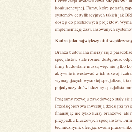
Certyfikacja środowiskowa budynków i in
konkurencyjnej. Firmy, które potrafią z
systemów certyfikacyjnych takich jak 
dostęp do prestiżowych projektów. Wymag
implementację zaawansowanych systemów 
Kadra jako największy atut współczesn
Branża budowlana mierzy się z paradoks
specjalistów stale rośnie, dostępność o
firmy budowlane muszą więc nie tylko k
aktywnie inwestować w ich rozwój i zatr
wymagających wysokiej specjalizacji, tak
pojedynczy doświadczony specjalista moż
Programy rozwoju zawodowego stały się 
Przedsiębiorstwa inwestują dziesiątki ty
finansując nie tylko kursy branżowe, al
przypadku kluczowych specjalistów. Firm
technicznymi, oferując swoim pracownik