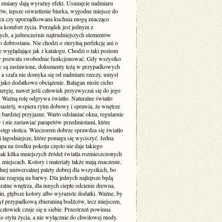
e zmiany dają wyraźny efekt. Usunięcie nadmiaru
ów, lepsze oświetlenie biurka, wygodne miejsce do
u czy uporządkowana kuchnia mogą znacząco
a komfort życia. Porządek jest jednym z
ych, a jednocześnie najtrudniejszych elementów
dobrostanu. Nie chodzi o sterylną perfekcję ani o
 wyglądające jak z katalogu. Chodzi o taki poziom
ry pozwala swobodnie funkcjonować. Gdy wszystko
aty są zastawione, dokumenty leżą w przypadkowych
 a szafa nie domyka się od nadmiaru rzeczy, umysł
o jako dodatkowe obciążenie. Bałagan może cicho
nergię, nawet jeśli człowiek przyzwyczai się do jego
. Ważną rolę odgrywa światło. Naturalne światło
nastrój, wspiera rytm dobowy i sprawia, że wnętrze
 bardziej przyjazne. Warto odsłaniać okna, regularnie
 i nie zastawiać parapetów przedmiotami, które
ostęp słońca. Wieczorem dobrze sprawdza się światło
 i łagodniejsze, które pomaga się wyciszyć. Jedna
pa na środku pokoju często nie daje takiego
jak kilka mniejszych źródeł światła rozmieszczonych
miejscach. Kolory i materiały także mają znaczenie.
nej uniwersalnej palety dobrej dla wszystkich, bo
nie reagują na barwy. Dla jednych najlepsze będą
tralne wnętrza, dla innych ciepłe odcienie drewna,
lin, głębsze kolory albo wyraziste dodatki. Ważne, by
ył przypadkową zbieraniną bodźców, lecz miejscem,
złowiek czuje się u siebie. Przestrzeń powinna
o stylu życia, a nie wyłącznie do chwilowej mody.