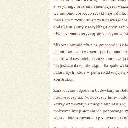
z recyklingu oraz implementacji rozwiąz
technologie gorącego recyklingu asfaltu
materiału z rozbiórki starych nawierzchni
dodatkiem gumy z recyklingu opon samoch
również charakteryzują się lepszymi wła
Mikropalowanie również przechodzi zielon
technologii eksperymentują z betonami o
elektrowni czy mieloną żużel hutniczy ja
idą jeszcze dalej, oferując mikropale w
naturalnych, które w pełni rozkładają s
konstrukcji.
Zarządzanie odpadami budowlanymi stało 
i doświadczenia. Nowoczesne firmy budow
którzy opracowują strategie minimalizacji
maksymalizacji stopnia ich ponownego wy
własne linie sortowania i przetwarzania