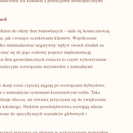
niczenie ich kontaktu z potencjalnie niebezpiecznymi
ard
kiem do oferty firm budowlanych – stała się koniecznością
, jak i rosnące oczekiwania klientów. Współczesne
ylko minimalizować negatywny wpływ swoich działań na
yniać się do jego ochrony poprzez implementację
u firm geotechnicznych oznacza to często wykorzystanie
tradycyjne rozwiązania inżynierskie z naturalnymi
u skarp coraz częściej sięgają po rozwiązania hybrydowe,
ie z naturalnymi systemami korzeniowymi roślin. Taka
ilizuje zbocza, ale również przyczynia się do zwiększenia
 lokalnego. Niektóre przedsiębiorstwa rozwijają własne
owane do specyficznych warunków glebowych i
ozwój przejawia się głównie w wykorzystaniu materiałów