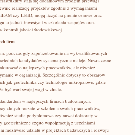
frastruktury stała się dodatkowym źródłem przewagi
apewnić realizację projektów zgodnie z wymaganiami
BREEAM czy LEED, mogą liczyć na premie cenowe oraz
a to jednak inwestycji w szkolenia zespołów oraz
kontroli jakości środowiskowej.
ych firm
em: podczas gdy zapotrzebowanie na wykwalifikowanych
dpowiednich kandydatów systematycznie maleje. Nowoczesne
onkurować o najlepszych pracowników, ale również
zymanie w organizacji. Szczególnie dotyczy to obszarów
ich jak geotechnika czy technologie mikropalowe, gdzie
e być wart swojej wagi w złocie.
standardem w najlepszych firmach budowlanych.
sięcy złotych rocznie w szkolenia swoich pracowników,
e również studia podyplomowe czy nawet doktoraty w
y geotechniczne często współpracują z uczelniami
om możliwość udziału w projektach badawczych i rozwoju