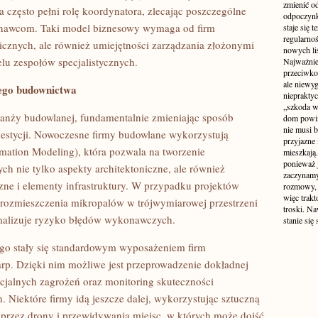
zmienić od
zęsto pełni rolę koordynatora, zlecając poszczególne
odpoczynk
nawcom. Taki model biznesowy wymaga od firm
staje się 
regularno
icznych, ale również umiejętności zarządzania złożonymi
nowych liś
lu zespołów specjalistycznych.
Najważniej
przeciwko
ale niewy
ego budownictwa
niepraktyc
„szkoda w
ranży budowlanej, fundamentalnie zmieniając sposób
dom powin
nie musi b
nwestycji. Nowoczesne firmy budowlane wykorzystują
przyjazne 
rmation Modeling), która pozwala na tworzenie
mieszkają
ponieważ 
h nie tylko aspekty architektoniczne, ale również
zaczynamy
czne i elementy infrastruktury. W przypadku projektów
rozmowy, 
więc trakt
 rozmieszczenia mikropalów w trójwymiarowej przestrzeni
troski. N
imalizuje ryzyko błędów wykonawczych.
stanie się
ego stały się standardowym wyposażeniem firm
arp. Dzięki nim możliwe jest przeprowadzenie dokładnej
encjalnych zagrożeń oraz monitoring skuteczności
 Niektóre firmy idą jeszcze dalej, wykorzystując sztuczną
h przez drony i przewidywania miejsc, w których może dojść