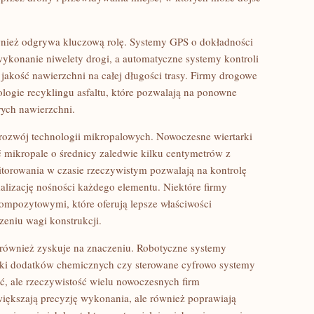
nież odgrywa kluczową rolę. Systemy GPS o dokładności
ykonanie niwelety drogi, a automatyczne systemy kontroli
 jakość nawierzchni na całej długości trasy. Firmy drogowe
ologie recyklingu asfaltu, które pozwalają na ponowne
rych nawierzchni.
 rozwój technologii mikropalowych. Nowoczesne wiertarki
 mikropale o średnicy zaledwie kilku centymetrów z
torowania w czasie rzeczywistym pozwalają na kontrolę
malizację nośności każdego elementu. Niektóre firmy
ompozytowymi, które oferują lepsze właściwości
eniu wagi konstrukcji.
również zyskuje na znaczeniu. Robotyczne systemy
ki dodatków chemicznych czy sterowane cyfrowo systemy
ść, ale rzeczywistość wielu nowoczesnych firm
większają precyzję wykonania, ale również poprawiają