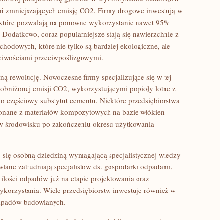
ań zmniejszających emisję CO2. Firmy drogowe inwestują w
, które pozwalają na ponowne wykorzystanie nawet 95%
. Dodatkowo, coraz popularniejsze stają się nawierzchnie z
odowych, które nie tylko są bardziej ekologiczne, ale
ściwościami przeciwpoślizgowymi.
ą rewolucję. Nowoczesne firmy specjalizujące się w tej
 obniżonej emisji CO2, wykorzystującymi popioły lotne z
ko częściowy substytut cementu. Niektóre przedsiębiorstwa
ykonane z materiałów kompozytowych na bazie włókien
ię w środowisku po zakończeniu okresu użytkowania
się osobną dziedziną wymagającą specjalistycznej wiedzy
lane zatrudniają specjalistów ds. gospodarki odpadami,
 ilości odpadów już na etapie projektowania oraz
korzystania. Wiele przedsiębiorstw inwestuje również w
 odpadów budowlanych.