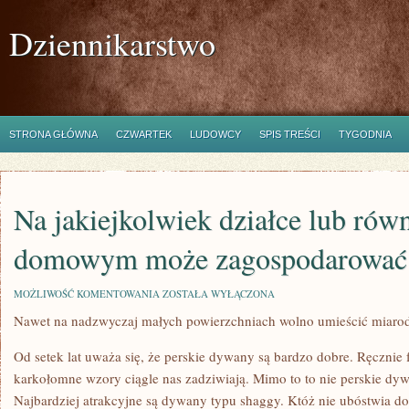
Dziennikarstwo
STRONA GŁÓWNA
CZWARTEK
LUDOWCY
SPIS TREŚCI
TYGODNIA
Na jakiejkolwiek działce lub rów
domowym może zagospodarować 
NA
MOŻLIWOŚĆ KOMENTOWANIA
ZOSTAŁA WYŁĄCZONA
JAKIEJKOLWIEK
Nawet na nadzwyczaj małych powierzchniach wolno umieścić miaro
DZIAŁCE
LUB
RÓWNIEŻ
Od setek lat uważa się, że perskie dywany są bardzo dobre. Ręcznie 
W
OGRODZIE
karkołomne wzory ciągle nas zadziwiają. Mimo to to nie perskie dyw
DOMOWYM
Najbardziej atrakcyjne są dywany typu shaggy. Któż nie ubóstwia do
MOŻE