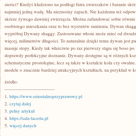
ZAGOSPODAROWAĆ
sierści? Kiedyś kładziono na podłogi futra zwierzaków i baranie skó
SIĘ
najmniej jedną wadę. Ma nieznośny zapach. Nie każdemu też odpowia
WYJĄTKOWE
skórze żywego dawniej zwierzęcia. Można zafundować sobie równie
osobistego mieszkania oraz to bez wyrzutów sumienia. Dywan shagg
wypróbuj Dywany shaggy. Zastosowane włosie może mieć od dwudzies
więcej, milimetrów długości. To naturalnie dzięki temu dywan jest p
masuje stopy. Kiedy tak właściwie po raz pierwszy stąpa się boso po 
doprawdy perfekcyjne doznanie. Dywany dostępne są w różnych ksz
schematyczne prostokątne, lecz są także w kształcie koła czy owalne
modele o znacznie bardziej atrakcyjnych kształtach, na przykład w ks
źródło:
———————————
1.
https://www.orientalnoprzyprawowy.pl
2.
czytaj dalej
3.
pełny artykuł
4.
https://sala-lacerta.pl
5.
więcej danych