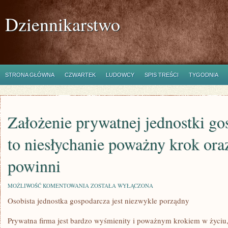
Dziennikarstwo
STRONA GŁÓWNA
CZWARTEK
LUDOWCY
SPIS TREŚCI
TYGODNIA
Założenie prywatnej jednostki gos
to niesłychanie poważny krok ora
powinni
ZAŁOŻENIE
MOŻLIWOŚĆ KOMENTOWANIA
ZOSTAŁA WYŁĄCZONA
PRYWATNEJ
Osobista jednostka gospodarcza jest niezwykle porządny
JEDNOSTKI
GOSPODARCZEJ
JEST
Prywatna firma jest bardzo wyśmienity i poważnym krokiem w życiu, al
TO