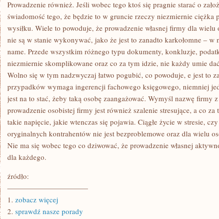
NIESŁYCHANIE
Prowadzenie również. Jeśli wobec tego ktoś się pragnie starać o zał
POWAŻNY
świadomość tego, że będzie to w gruncie rzeczy niezmiernie ciężka 
KROK
ORAZ
wysiłku. Wiele to powoduje, że prowadzenie własnej firmy dla wielu 
KAŻDY
nie są w stanie wykonywać, jako że jest to zanadto karkołomne –
POWINNI
name. Przede wszystkim różnego typu dokumenty, konkluzje, podatki,
niezmiernie skomplikowane oraz co za tym idzie, nie każdy umie da
Wolno się w tym nadzwyczaj łatwo pogubić, co powoduje, e jest to z
przypadków wymaga ingerencji fachowego księgowego, niemniej jed
jest na to stać, żeby taką osobę zaangażować. Wymyśl nazwę firmy z
prowadzenie osobistej firmy jest również szalenie stresujące, a co z
takie napięcie, jakie wtenczas się pojawia. Ciągłe życie w stresie, czy
oryginalnych kontrahentów nie jest bezproblemowe oraz dla wielu os
Nie ma się wobec tego co dziwować, że prowadzenie własnej aktywnoś
dla każdego.
źródło:
———————————
1.
zobacz więcej
2.
sprawdź nasze porady