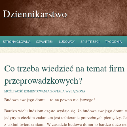
Dziennikarstwo
STRONA GŁÓWNA
CZWARTEK
LUDOWCY
SPIS TREŚCI
TYGODNIA
Co trzeba wiedzieć na temat firm
przeprowadzkowych?
CO
MOŻLIWOŚĆ KOMENTOWANIA
ZOSTAŁA WYŁĄCZONA
TRZEBA
Budowa swojego domu – to na pewno nic łatwego!
WIEDZIEĆ
NA
TEMAT
Bardzo wielu ludziom często wydaje się, że budowa swojego domu to
FIRM
PRZEPROWADZKOWYCH?
jedynym ciężkim zadaniem jest uzbieranie potrzebnych pieniędzy. Je
z takimi twierdzeniami. W zasadzie budowa domu to bardzo dużo n