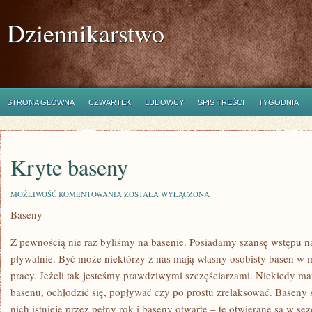
Dziennikarstwo
STRONA GŁÓWNA
CZWARTEK
LUDOWCY
SPIS TREŚCI
TYGODNIA
Kryte baseny
KRYTE
MOŻLIWOŚĆ KOMENTOWANIA
ZOSTAŁA WYŁĄCZONA
BASENY
Baseny
Z pewnością nie raz byliśmy na basenie. Posiadamy szansę wstępu n
pływalnie. Być może niektórzy z nas mają własny osobisty basen w 
pracy. Jeżeli tak jesteśmy prawdziwymi szczęściarzami. Niekiedy m
basenu, ochłodzić się, popływać czy po prostu zrelaksować. Baseny 
nich istnieje przez pełny rok i baseny otwarte – te otwierane są w se