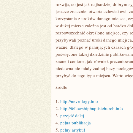
rozwija, co jest jak najbardziej dobrym s
jeszcze znaczniej otwarta człowiekowi, 
korzystania z uroków danego miejsca, cz
w dużej mierze zależna jest od bardzo dob
rozpowszechnić określone miejsce, czy r
przybywali poznać uroki danego miejsca, j
ważne, dlatego w panujących czasach głó
poświęcone takiej dziedzinie publikowane
znane i cenione, jak również prezentowan
niedawna nie miały żadnej bazy noclegow
przybyć do tego typu miejsca. Warto wię
źródło:
———————————
1.
http://nevrology.info
2.
http://fellowshipbaptistchurch.info
3.
przejdź dalej
4.
pełna publikacja
5.
pełny artykuł