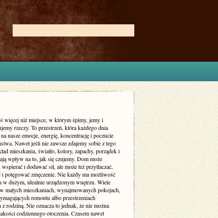
ś więcej niż miejsce, w którym śpimy, jemy i
jemy rzeczy. To przestrzeń, która każdego dnia
 na nasze emocje, energię, koncentrację i poczucie
stwa. Nawet jeśli nie zawsze zdajemy sobie z tego
ład mieszkania, światło, kolory, zapachy, porządek i
ają wpływ na to, jak się czujemy. Dom może
 wspierać i dodawać sił, ale może też przytłaczać,
ć i potęgować zmęczenie. Nie każdy ma możliwość
a w dużym, idealnie urządzonym wnętrzu. Wiele
 w małych mieszkaniach, wynajmowanych pokojach,
magających remontu albo przestrzeniach
 z rodziną. Nie oznacza to jednak, że nie można
jakości codziennego otoczenia. Czasem nawet