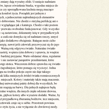
e zmiany dają wyraźny efekt. Usunięcie nadmiaru
ów, lepsze oświetlenie biurka, wygodne miejsce do
u czy uporządkowana kuchnia mogą znacząco
a komfort życia. Porządek jest jednym z
ych, a jednocześnie najtrudniejszych elementów
dobrostanu. Nie chodzi o sterylną perfekcję ani o
 wyglądające jak z katalogu. Chodzi o taki poziom
ry pozwala swobodnie funkcjonować. Gdy wszystko
aty są zastawione, dokumenty leżą w przypadkowych
 a szafa nie domyka się od nadmiaru rzeczy, umysł
o jako dodatkowe obciążenie. Bałagan może cicho
nergię, nawet jeśli człowiek przyzwyczai się do jego
. Ważną rolę odgrywa światło. Naturalne światło
nastrój, wspiera rytm dobowy i sprawia, że wnętrze
 bardziej przyjazne. Warto odsłaniać okna, regularnie
 i nie zastawiać parapetów przedmiotami, które
ostęp słońca. Wieczorem dobrze sprawdza się światło
 i łagodniejsze, które pomaga się wyciszyć. Jedna
pa na środku pokoju często nie daje takiego
jak kilka mniejszych źródeł światła rozmieszczonych
miejscach. Kolory i materiały także mają znaczenie.
nej uniwersalnej palety dobrej dla wszystkich, bo
nie reagują na barwy. Dla jednych najlepsze będą
tralne wnętrza, dla innych ciepłe odcienie drewna,
lin, głębsze kolory albo wyraziste dodatki. Ważne, by
ył przypadkową zbieraniną bodźców, lecz miejscem,
złowiek czuje się u siebie. Przestrzeń powinna
o stylu życia, a nie wyłącznie do chwilowej mody.