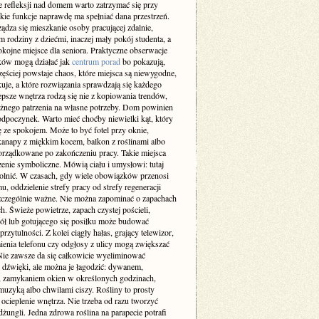
 refleksji nad domem warto zatrzymać się przy
akie funkcje naprawdę ma spełniać dana przestrzeń.
ządza się mieszkanie osoby pracującej zdalnie,
m rodziny z dziećmi, inaczej mały pokój studenta, a
okojne miejsce dla seniora. Praktyczne obserwacje
ów mogą działać jak
centrum porad
bo pokazują,
zęściej powstaje chaos, które miejsca są niewygodne,
uje, a które rozwiązania sprawdzają się każdego
epsze wnętrza rodzą się nie z kopiowania trendów,
ażnego patrzenia na własne potrzeby. Dom powinien
odpoczynek. Warto mieć choćby niewielki kąt, który
ę ze spokojem. Może to być fotel przy oknie,
kanapy z miękkim kocem, balkon z roślinami albo
orządkowane po zakończeniu pracy. Takie miejsca
enie symboliczne. Mówią ciału i umysłowi: tutaj
lnić. W czasach, gdy wiele obowiązków przenosi
u, oddzielenie strefy pracy od strefy regeneracji
 szczególnie ważne. Nie można zapominać o zapachach
h. Świeże powietrze, zapach czystej pościeli,
iół lub gotującego się posiłku może budować
przytulności. Z kolei ciągły hałas, grający telewizor,
enia telefonu czy odgłosy z ulicy mogą zwiększać
 Nie zawsze da się całkowicie wyeliminować
e dźwięki, ale można je łagodzić: dywanem,
, zamykaniem okien w określonych godzinach,
muzyką albo chwilami ciszy. Rośliny to prosty
ocieplenie wnętrza. Nie trzeba od razu tworzyć
ungli. Jedna zdrowa roślina na parapecie potrafi