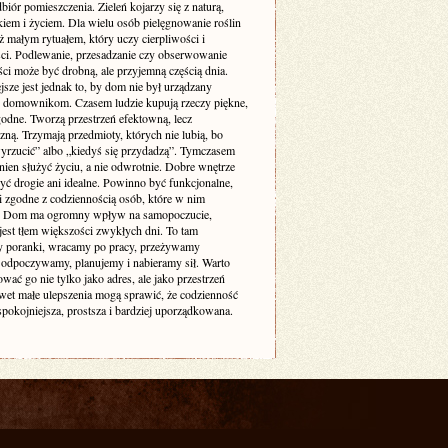
biór pomieszczenia. Zieleń kojarzy się z naturą,
iem i życiem. Dla wielu osób pielęgnowanie roślin
też małym rytuałem, który uczy cierpliwości i
ści. Podlewanie, przesadzanie czy obserwowanie
ci może być drobną, ale przyjemną częścią dnia.
sze jest jednak to, by dom nie był urządzany
 domownikom. Czasem ludzie kupują rzeczy piękne,
godne. Tworzą przestrzeń efektowną, lecz
zną. Trzymają przedmioty, których nie lubią, bo
yrzucić” albo „kiedyś się przydadzą”. Tymczasem
ien służyć życiu, a nie odwrotnie. Dobre wnętrze
yć drogie ani idealne. Powinno być funkcjonalne,
i zgodne z codziennością osób, które w nim
. Dom ma ogromny wpływ na samopoczucie,
jest tłem większości zwykłych dni. To tam
 poranki, wracamy po pracy, przeżywamy
odpoczywamy, planujemy i nabieramy sił. Warto
ować go nie tylko jako adres, ale jako przestrzeń
awet małe ulepszenia mogą sprawić, że codzienność
 spokojniejsza, prostsza i bardziej uporządkowana.