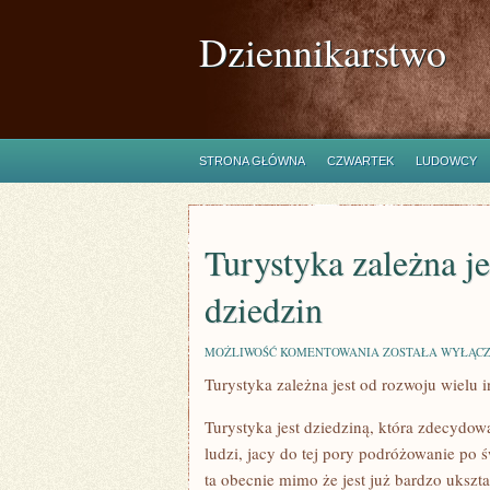
Dziennikarstwo
STRONA GŁÓWNA
CZWARTEK
LUDOWCY
Turystyka zależna j
dziedzin
TURYSTYKA
MOŻLIWOŚĆ KOMENTOWANIA
ZOSTAŁA WYŁĄC
ZALEŻNA
Turystyka zależna jest od rozwoju wielu 
JEST
OD
ROZWOJU
Turystyka jest dziedziną, która zdecydow
WIELU
INNYCH
ludzi, jacy do tej pory podróżowanie po 
DZIEDZIN
ta obecnie mimo że jest już bardzo ukszt