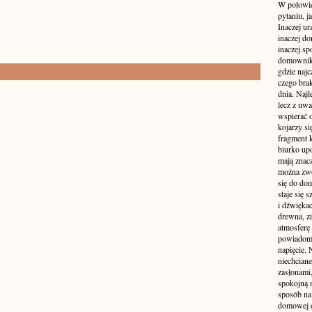
W połowie
pytaniu, j
Inaczej ur
inaczej do
inaczej sp
domownik
gdzie najc
czego brak
dnia. Najl
lecz z uw
wspierać 
kojarzy si
fragment 
biurko up
mają znacz
można zwo
się do dom
staje się
i dźwiękac
drewna, z
atmosferę 
powiadomi
napięcie.
niechcian
zasłonami
spokojną 
sposób na 
domowej dż