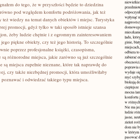
niewielki
ygnałem do tego, że w przyszłości będzie to dziedzina
przedmiot
zarówno pod względem komfortu podróżowania, jak też
odpoczynk
wpłynąć n
y też wiedzy na temat danych obiektów i miejsc. Turystyka
najprostsz
rej promocji, gdyż tylko w taki sposób istnieje szansa
domowego 
mieszkanie
ejon, żeby ludzie chętnie i z ogromnym zainteresowaniem
ładu, któ
ego piękne obiekty, czy też jego historią. To szczególnie
ginie, bl
miejscach,
wnie poprzez profesjonalne książki, czasopisma,
odbiera t
 są różnorodne miejsca, jakie zarówno są już szczególnie
zabierać e
obecności
e są miejsca zupełnie nieznane, które tak naprawdę do
poprawia 
ej, czy także niezbędnej promocji, która umożliwiłaby
wydaje się
myć szyby
c poznawać i odwiedzać takiego typu miejsca.
blokują d
cieplejsze
mocna lam
komfortu 
w różnych 
Nie ma jed
ludzie róż
jasne, neu
zieleń roś
dom nie b
w którym c
pasować d