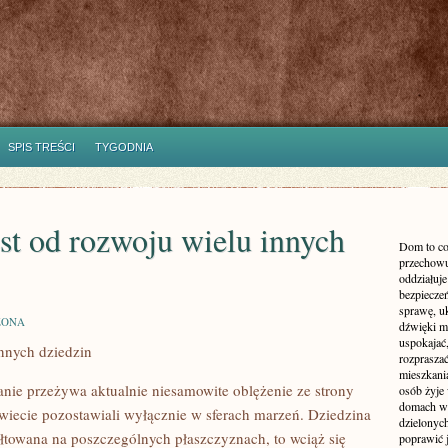
SPIS TREŚCI
TYGODNIA
est od rozwoju wielu innych
Dom to co
przechowu
oddziałuje
bezpieczeń
sprawę, uk
ZONA
dźwięki m
uspokajać,
innych dziedzin
rozprasza
mieszkani
anie przeżywa aktualnie niesamowite oblężenie ze strony
osób żyje
domach wy
świecie pozostawiali wyłącznie w sferach marzeń. Dziedzina
dzielonych
ałtowana na poszczególnych płaszczyznach, to wciąż się
poprawić 