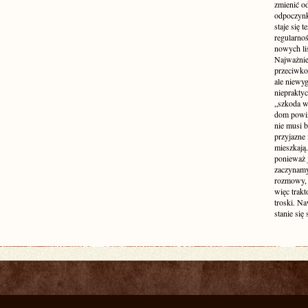
zmienić od
odpoczynk
staje się 
regularno
nowych liś
Najważniej
przeciwko
ale niewy
niepraktyc
„szkoda w
dom powin
nie musi b
przyjazne 
mieszkają
ponieważ 
zaczynamy
rozmowy, 
więc trakt
troski. N
stanie się