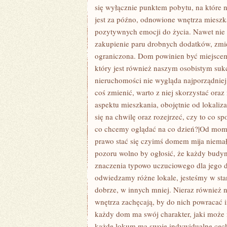
MOGĄ
się wyłącznie punktem pobytu, na które 
SPODZIEWAĆ
jest za późno, odnowione wnętrza miesz
SIĘ
pozytywnych emocji do życia. Nawet nie 
zakupienie paru drobnych dodatków, zmie
ograniczona. Dom powinien być miejscem,
który jest również naszym osobistym su
nieruchomości nie wygląda najporządnie
coś zmienić, warto z niej skorzystać ora
aspektu mieszkania, obojętnie od lokali
się na chwilę oraz rozejrzeć, czy to co 
co chcemy oglądać na co dzień?|Od mom
prawo stać się czyimś domem mija niemał
pozoru wolno by ogłosić, że każdy budyn
znaczenia typowo uczuciowego dla jego 
odwiedzamy różne lokale, jesteśmy w sta
dobrze, w innych mniej. Nieraz również ni
wnętrza zachęcają, by do nich powracać i
każdy dom ma swój charakter, jaki może 
każde lokum ma swoje indywidualne cechy,