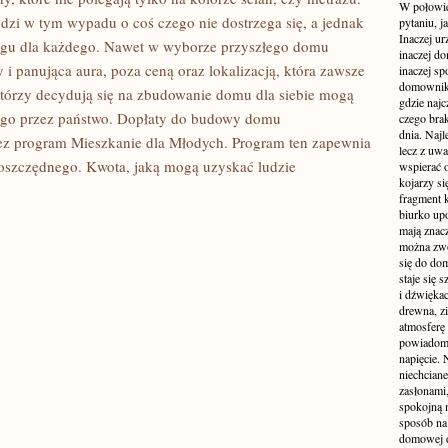
W połowie
zi w tym wypadu o coś czego nie dostrzega się, a jednak
pytaniu, j
Inaczej ur
rogu dla każdego. Nawet w wyborze przyszłego domu
inaczej do
 panująca aura, poza ceną oraz lokalizacją, która zawsze
inaczej sp
domownik
, którzy decydują się na zbudowanie domu dla siebie mogą
gdzie najc
go przez państwo. Dopłaty do budowy domu
czego brak
dnia. Najl
ez program Mieszkanie dla Młodych. Program ten zapewnia
lecz z uw
oszczędnego. Kwota, jaką mogą uzyskać ludzie
wspierać 
kojarzy si
fragment 
biurko up
mają znacz
można zwo
się do dom
staje się
i dźwiękac
drewna, z
atmosferę 
powiadomi
napięcie.
niechcian
zasłonami
spokojną 
sposób na 
domowej dż