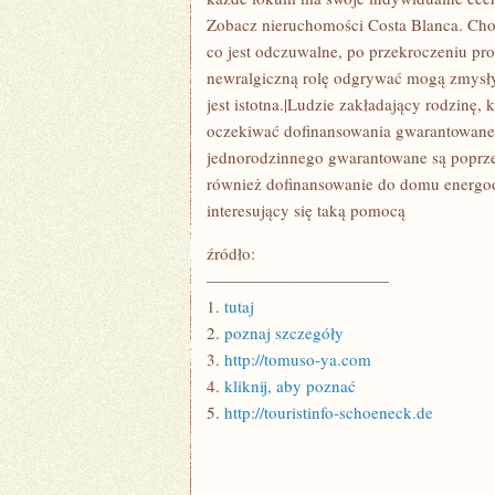
Zobacz nieruchomości Costa Blanca. Chod
co jest odczuwalne, po przekroczeniu p
newralgiczną rolę odgrywać mogą zmysły i
jest istotna.|Ludzie zakładający rodzinę
oczekiwać dofinansowania gwarantowane
jednorodzinnego gwarantowane są poprz
również dofinansowanie do domu energo
interesujący się taką pomocą
źródło:
———————————
1.
tutaj
2.
poznaj szczegóły
3.
http://tomuso-ya.com
4.
kliknij, aby poznać
5.
http://touristinfo-schoeneck.de