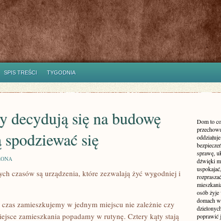
SPIS TREŚCI
TYGODNIA
zy decydują się na budowę
Dom to co
przechowu
spodziewać się
oddziałuje
bezpieczeń
sprawę, uk
ZONA
dźwięki m
uspokajać,
h czasów są urządzenia, które zezwalają żyć wygodniej i
rozprasza
mieszkani
osób żyje
domach wy
 czas zamieszkujemy w jednym miejscu nie zależnie czy
dzielonych
miejsce zamieszkania popadamy w rutynę. Cztery kąty stają
poprawić 