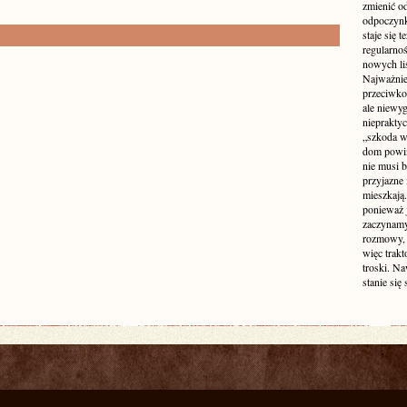
zmienić od
odpoczynk
staje się 
regularno
nowych liś
Najważniej
przeciwko
ale niewy
niepraktyc
„szkoda w
dom powin
nie musi b
przyjazne 
mieszkają
ponieważ 
zaczynamy
rozmowy, 
więc trakt
troski. N
stanie się