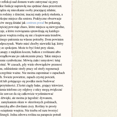
 refleksji nad domem warto zatrzymać się przy
akie funkcje naprawdę ma spełniać dana przestrzeń.
ządza się mieszkanie osoby pracującej zdalnie,
m rodziny z dziećmi, inaczej mały pokój studenta, a
okojne miejsce dla seniora. Praktyczne obserwacje
ów mogą działać jak
centrum porad
bo pokazują,
zęściej powstaje chaos, które miejsca są niewygodne,
uje, a które rozwiązania sprawdzają się każdego
epsze wnętrza rodzą się nie z kopiowania trendów,
ażnego patrzenia na własne potrzeby. Dom powinien
odpoczynek. Warto mieć choćby niewielki kąt, który
ę ze spokojem. Może to być fotel przy oknie,
kanapy z miękkim kocem, balkon z roślinami albo
orządkowane po zakończeniu pracy. Takie miejsca
enie symboliczne. Mówią ciału i umysłowi: tutaj
lnić. W czasach, gdy wiele obowiązków przenosi
u, oddzielenie strefy pracy od strefy regeneracji
 szczególnie ważne. Nie można zapominać o zapachach
h. Świeże powietrze, zapach czystej pościeli,
iół lub gotującego się posiłku może budować
przytulności. Z kolei ciągły hałas, grający telewizor,
enia telefonu czy odgłosy z ulicy mogą zwiększać
 Nie zawsze da się całkowicie wyeliminować
e dźwięki, ale można je łagodzić: dywanem,
, zamykaniem okien w określonych godzinach,
muzyką albo chwilami ciszy. Rośliny to prosty
ocieplenie wnętrza. Nie trzeba od razu tworzyć
ungli. Jedna zdrowa roślina na parapecie potrafi