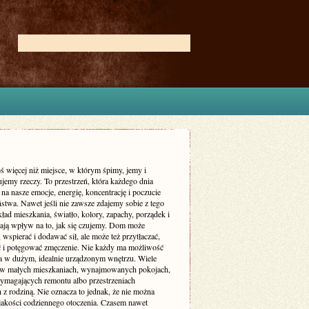
ś więcej niż miejsce, w którym śpimy, jemy i
jemy rzeczy. To przestrzeń, która każdego dnia
 na nasze emocje, energię, koncentrację i poczucie
stwa. Nawet jeśli nie zawsze zdajemy sobie z tego
ład mieszkania, światło, kolory, zapachy, porządek i
ają wpływ na to, jak się czujemy. Dom może
 wspierać i dodawać sił, ale może też przytłaczać,
ć i potęgować zmęczenie. Nie każdy ma możliwość
a w dużym, idealnie urządzonym wnętrzu. Wiele
 w małych mieszkaniach, wynajmowanych pokojach,
magających remontu albo przestrzeniach
 z rodziną. Nie oznacza to jednak, że nie można
jakości codziennego otoczenia. Czasem nawet