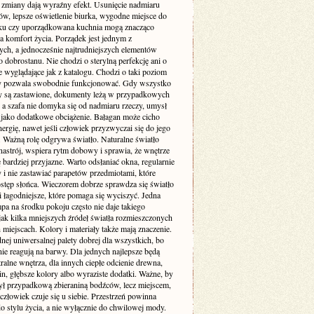
e zmiany dają wyraźny efekt. Usunięcie nadmiaru
ów, lepsze oświetlenie biurka, wygodne miejsce do
u czy uporządkowana kuchnia mogą znacząco
a komfort życia. Porządek jest jednym z
ych, a jednocześnie najtrudniejszych elementów
dobrostanu. Nie chodzi o sterylną perfekcję ani o
 wyglądające jak z katalogu. Chodzi o taki poziom
ry pozwala swobodnie funkcjonować. Gdy wszystko
aty są zastawione, dokumenty leżą w przypadkowych
 a szafa nie domyka się od nadmiaru rzeczy, umysł
o jako dodatkowe obciążenie. Bałagan może cicho
nergię, nawet jeśli człowiek przyzwyczai się do jego
. Ważną rolę odgrywa światło. Naturalne światło
nastrój, wspiera rytm dobowy i sprawia, że wnętrze
 bardziej przyjazne. Warto odsłaniać okna, regularnie
 i nie zastawiać parapetów przedmiotami, które
ostęp słońca. Wieczorem dobrze sprawdza się światło
 i łagodniejsze, które pomaga się wyciszyć. Jedna
pa na środku pokoju często nie daje takiego
jak kilka mniejszych źródeł światła rozmieszczonych
miejscach. Kolory i materiały także mają znaczenie.
nej uniwersalnej palety dobrej dla wszystkich, bo
nie reagują na barwy. Dla jednych najlepsze będą
tralne wnętrza, dla innych ciepłe odcienie drewna,
lin, głębsze kolory albo wyraziste dodatki. Ważne, by
ył przypadkową zbieraniną bodźców, lecz miejscem,
złowiek czuje się u siebie. Przestrzeń powinna
o stylu życia, a nie wyłącznie do chwilowej mody.