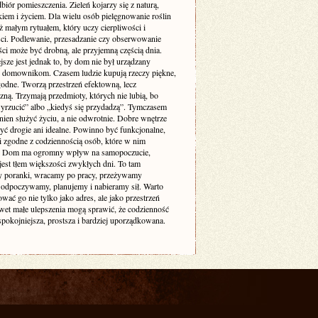
biór pomieszczenia. Zieleń kojarzy się z naturą,
iem i życiem. Dla wielu osób pielęgnowanie roślin
też małym rytuałem, który uczy cierpliwości i
ści. Podlewanie, przesadzanie czy obserwowanie
ci może być drobną, ale przyjemną częścią dnia.
sze jest jednak to, by dom nie był urządzany
 domownikom. Czasem ludzie kupują rzeczy piękne,
godne. Tworzą przestrzeń efektowną, lecz
zną. Trzymają przedmioty, których nie lubią, bo
yrzucić” albo „kiedyś się przydadzą”. Tymczasem
ien służyć życiu, a nie odwrotnie. Dobre wnętrze
yć drogie ani idealne. Powinno być funkcjonalne,
i zgodne z codziennością osób, które w nim
. Dom ma ogromny wpływ na samopoczucie,
jest tłem większości zwykłych dni. To tam
 poranki, wracamy po pracy, przeżywamy
odpoczywamy, planujemy i nabieramy sił. Warto
ować go nie tylko jako adres, ale jako przestrzeń
awet małe ulepszenia mogą sprawić, że codzienność
 spokojniejsza, prostsza i bardziej uporządkowana.