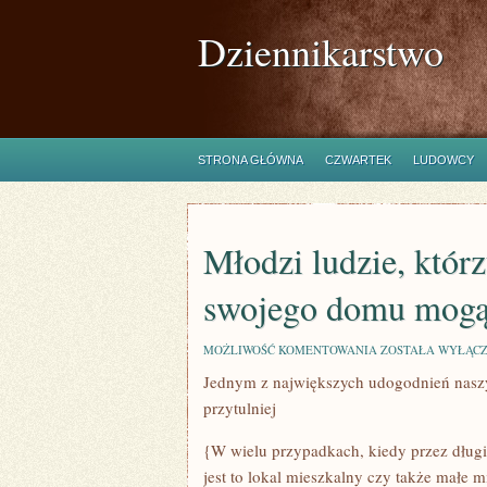
Dziennikarstwo
STRONA GŁÓWNA
CZWARTEK
LUDOWCY
Młodzi ludzie, któr
swojego domu mogą 
MŁODZI
MOŻLIWOŚĆ KOMENTOWANIA
ZOSTAŁA WYŁĄC
LUDZIE,
Jednym z największych udogodnień naszyc
KTÓRZY
DECYDUJĄ
przytulniej
SIĘ
NA
BUDOWĘ
{W wielu przypadkach, kiedy przez długi
SWOJEGO
jest to lokal mieszkalny czy także małe 
DOMU