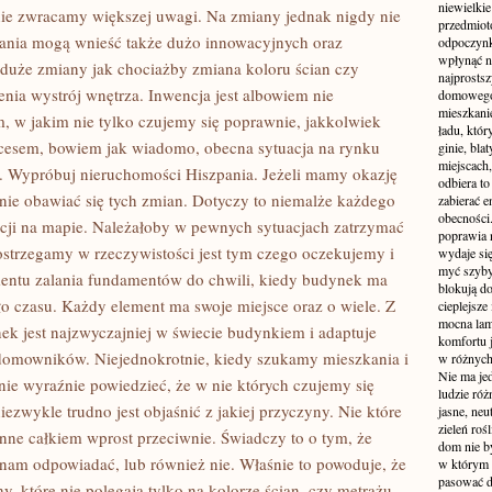
niewielki
nie zwracamy większej uwagi. Na zmiany jednak nigdy nie
przedmiot
kania mogą wnieść także dużo innowacyjnych oraz
odpoczynk
wpłynąć n
duże zmiany jak chociażby zmiana koloru ścian czy
najprostsz
nia wystrój wnętrza. Inwencja jest albowiem nie
domowego 
mieszkanie
 w jakim nie tylko czujemy się poprawnie, jakkolwiek
ładu, któ
kcesem, bowiem jak wiadomo, obecna sytuacja na rynku
ginie, bl
miejscach,
j. Wypróbuj nieruchomości Hiszpania. Jeżeli mamy okazję
odbiera t
z nie obawiać się tych zmian. Dotyczy to niemalże każdego
zabierać e
obecności
zacji na mapie. Należałoby w pewnych sytuacjach zatrzymać
poprawia 
spostrzegamy w rzeczywistości jest tym czego oczekujemy i
wydaje się
myć szyby
entu zalania fundamentów do chwili, kiedy budynek ma
blokują d
o czasu. Każdy element ma swoje miejsce oraz o wiele. Z
cieplejsze
mocna lam
ek jest najzwyczajniej w świecie budynkiem i adaptuje
komfortu 
domowników. Niejednokrotnie, kiedy szukamy mieszkania i
w różnych 
Nie ma jed
nie wyraźnie powiedzieć, że w nie których czujemy się
ludzie róż
ezwykle trudno jest objaśnić z jakiej przyczyny. Nie które
jasne, neu
zieleń roś
nne całkiem wprost przeciwnie. Świadczy to o tym, że
dom nie b
nam odpowiadać, lub również nie. Właśnie to powoduje, że
w którym c
pasować d
 które nie polegają tylko na kolorze ścian, czy metrażu.