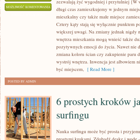
zezwalają żyć wygodniej i przytulniej {W 
MŁODZI
MOŻLIWOŚĆ KOMENTOWANIA
długi czas zamieszkujemy w jednym miejscu
LUDZIE,
ZOSTAŁA WYŁĄCZONA
mieszkalny czy także małe miejsce zamie
KTÓRZY
Cztery kąty stają się wyłącznie punktem p
DECYDUJĄ
większej uwagi. Na zmiany jednak nigdy n
SIĘ
wnętrza mieszkania mogą wnieść także du
NA
pozytywnych emocji do życia. Nawet nie 
zmiana koloru ścian czy zakupienie paru 
BUDOWĘ
wystrój wnętrza. Inwencja jest albowiem 
SWOJEGO
być miejscem,
[ Read More ]
DOMU
MOGĄ
POSTED BY ADMIN
SPODZIEWAĆ
SIĘ
6 prostych kroków ja
surfingu
Nauka surfingu może być prosta i przyjemn
prostymi krokami. Zdobądź deskę i wodę –