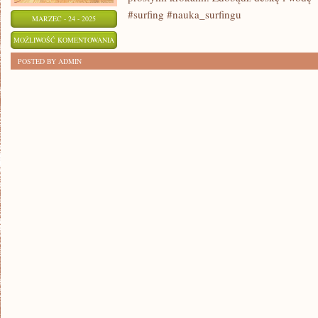
#surfing #nauka_surfingu
MARZEC - 24 - 2025
6
MOŻLIWOŚĆ KOMENTOWANIA
PROSTYCH
ZOSTAŁA WYŁĄCZONA
POSTED BY ADMIN
KROKÓW
JAK
NAUCZYĆ
SIĘ
SURFINGU