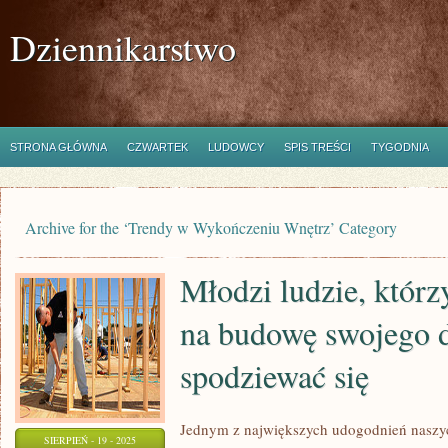
Dziennikarstwo
STRONA GŁÓWNA
CZWARTEK
LUDOWCY
SPIS TREŚCI
TYGODNIA
Archive for the ‘Trendy w Wykończeniu Wnętrz’ Category
Młodzi ludzie, którz
na budowę swojego
spodziewać się
Jednym z największych udogodnień naszyc
SIERPIEŃ - 19 - 2025