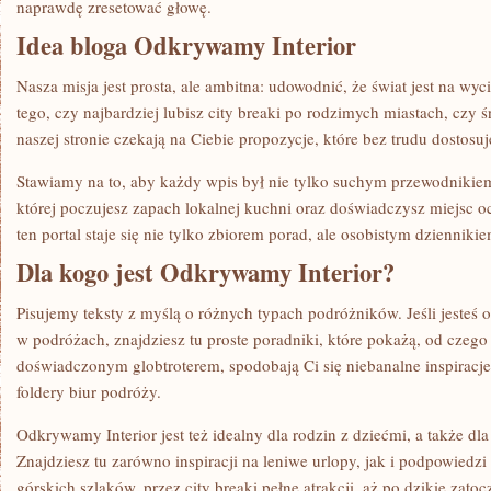
naprawdę zresetować głowę.
Idea bloga Odkrywamy Interior
Nasza misja jest prosta, ale ambitna: udowodnić, że świat jest na wyc
tego, czy najbardziej lubisz city breaki po rodzimych miastach, czy 
naszej stronie czekają na Ciebie propozycje, które bez trudu dostosuj
Stawiamy na to, aby każdy wpis był nie tylko suchym przewodnikie
której poczujesz zapach lokalnej kuchni oraz doświadczysz miejsc 
ten portal staje się nie tylko zbiorem porad, ale osobistym dziennik
Dla kogo jest Odkrywamy Interior?
Pisujemy teksty z myślą o różnych typach podróżników. Jeśli jesteś 
w podróżach, znajdziesz tu proste poradniki, które pokażą, od czego z
doświadczonym globtroterem, spodobają Ci się niebanalne inspiracje,
foldery biur podróży.
Odkrywamy Interior jest też idealny dla rodzin z dziećmi, a także dl
Znajdziesz tu zarówno inspiracji na leniwe urlopy, jak i podpowiedz
górskich szlaków, przez city breaki pełne atrakcji, aż po dzikie zatoc