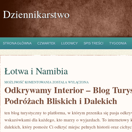
Dziennikarstwo
STRONA GŁÓWNA
CZWARTEK
LUDOWCY
SPIS TREŚCI
TYGODNIA
Łotwa i Namibia
ŁOTWA
MOŻLIWOŚĆ KOMENTOWANIA
ZOSTAŁA WYŁĄCZONA
Odkrywamy Interior – Blog Turys
I
NAMIBIA
Podróżach Bliskich i Dalekich
ten blog turystyczny to platforma, w którym przenika się pasja odkr
wskazówkami dla każdego, kto marzy o wyjazdach. To internetowy k
dalekich, który pomoże Ci odkryć miejsc pełnych historii oraz cichy