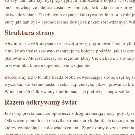
Zależy nam, aby styl był przystępny, a jednocześnie bogaty w szcze
one sprawiają, że miejsca zostają w pamięci, ale każda scena z drogi
doświadczeniach. Dzięki temu czytając Odkrywamy Interior, zyskuj
który już tam był – i jednocześnie dostajesz pakiet sprawdzonych w
Struktura strony
Aby uproszczyć korzystanie z naszej strony, pogrupowaliśmy artykuł
temu łatwo trafisz zarówno inspiracje na kolejne podróże, jak i tekst
planowanie. Możesz zacząć od regionu, który Cię ciekawi, a strona 
przewodniki, które uzupełniają się wzajemnie.
Zadbaliśmy też o to, aby każda osoba odwiedzająca stronę czuł się
wyszukać konkretne hasła, a sekcja „przeczytaj także” prowadzą krok
W ten sposób Odkrywamy Interior staje się podróżą samą w sobie.
Razem odkrywamy świat
Jesteśmy przekonani, że opowieści z drogi nabierają mocy, gdy słysz
Odkrywamy Interior to nie tylko strona z artykułami, ale także grup
którzy wymieniają się doświadczeniami. Zapraszamy do zostawiania 
wątpliwościami oraz opisywania ulubionych miejsc, bo wierzymy, 