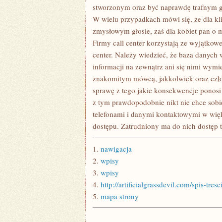
MÓGŁ
stworzonym oraz być naprawdę trafnym g
SPEŁNIAĆ
W wielu przypadkach mówi się, że dla kli
zmysłowym głosie, zaś dla kobiet pan o 
Firmy call center korzystają ze wyjątkow
center. Należy wiedzieć, że baza danych w 
informacji na zewnątrz ani się nimi wymie
znakomitym mówcą, jakkolwiek oraz czło
sprawę z tego jakie konsekwencje ponosi
z tym prawdopodobnie nikt nie chce sobie
telefonami i danymi kontaktowymi w wi
dostępu. Zatrudniony ma do nich dostęp 
1.
nawigacja
2.
wpisy
3.
wpisy
4.
http://artificialgrassdevil.com/spis-tresc
5.
mapa strony