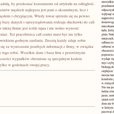
niewielki
adułą, by przekonać konsumenta od artykułu na odległość.
przedmiot
entów męskich najlepsza jest pani o aksamitnym, lecz i
odpoczynk
wpłynąć n
męskim i chrypiącym. Wtedy towar sprzeda się na pewno.
najprostsz
ej bazy danych i oprzyrządowania rodzaju słuchawki do call
domowego 
mieszkanie
takiej firmie jest ściśle tajna i nie wolno wynosić
ładu, któ
niać. Też pracobiorca call center musi być nie tylko
ginie, bl
miejscach,
wiekiem godnym zaufania. Zresztą każdy zdaje sobie
odbiera t
 się za wynoszenie poufnych informacji z firmy, w związku
zabierać e
obecności
 tego robić. Wszelkie dane i baza firm z przeróżnymi
poprawia 
ększości wypadków chronione są specjalnym kodem
wydaje się
myć szyby
tylko w godzinach swojej pracy.
blokują d
cieplejsze
mocna lam
komfortu 
w różnych 
Nie ma jed
ludzie róż
i
jasne, neu
zieleń roś
dom nie b
w którym c
pasować d