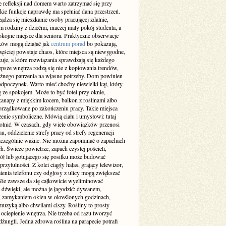
 refleksji nad domem warto zatrzymać się przy
akie funkcje naprawdę ma spełniać dana przestrzeń.
ządza się mieszkanie osoby pracującej zdalnie,
m rodziny z dziećmi, inaczej mały pokój studenta, a
okojne miejsce dla seniora. Praktyczne obserwacje
ów mogą działać jak
centrum porad
bo pokazują,
zęściej powstaje chaos, które miejsca są niewygodne,
uje, a które rozwiązania sprawdzają się każdego
epsze wnętrza rodzą się nie z kopiowania trendów,
ażnego patrzenia na własne potrzeby. Dom powinien
odpoczynek. Warto mieć choćby niewielki kąt, który
ę ze spokojem. Może to być fotel przy oknie,
kanapy z miękkim kocem, balkon z roślinami albo
orządkowane po zakończeniu pracy. Takie miejsca
enie symboliczne. Mówią ciału i umysłowi: tutaj
lnić. W czasach, gdy wiele obowiązków przenosi
u, oddzielenie strefy pracy od strefy regeneracji
 szczególnie ważne. Nie można zapominać o zapachach
h. Świeże powietrze, zapach czystej pościeli,
iół lub gotującego się posiłku może budować
przytulności. Z kolei ciągły hałas, grający telewizor,
enia telefonu czy odgłosy z ulicy mogą zwiększać
 Nie zawsze da się całkowicie wyeliminować
e dźwięki, ale można je łagodzić: dywanem,
, zamykaniem okien w określonych godzinach,
muzyką albo chwilami ciszy. Rośliny to prosty
ocieplenie wnętrza. Nie trzeba od razu tworzyć
ungli. Jedna zdrowa roślina na parapecie potrafi