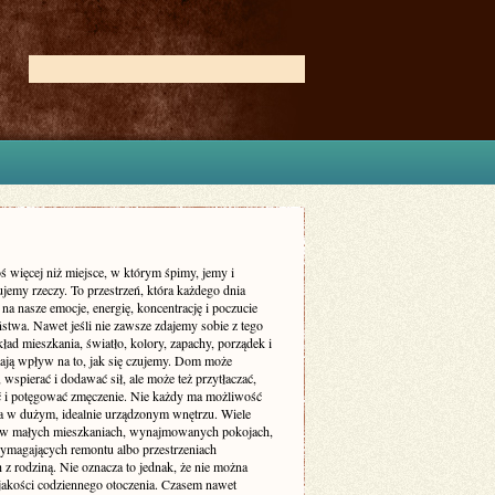
ś więcej niż miejsce, w którym śpimy, jemy i
jemy rzeczy. To przestrzeń, która każdego dnia
 na nasze emocje, energię, koncentrację i poczucie
stwa. Nawet jeśli nie zawsze zdajemy sobie z tego
ład mieszkania, światło, kolory, zapachy, porządek i
ają wpływ na to, jak się czujemy. Dom może
 wspierać i dodawać sił, ale może też przytłaczać,
ć i potęgować zmęczenie. Nie każdy ma możliwość
a w dużym, idealnie urządzonym wnętrzu. Wiele
 w małych mieszkaniach, wynajmowanych pokojach,
magających remontu albo przestrzeniach
 z rodziną. Nie oznacza to jednak, że nie można
jakości codziennego otoczenia. Czasem nawet