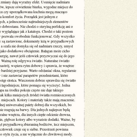
e zmiany dają wyraźny efekt. Usunięcie nadmiaru
ów, lepsze oświetlenie biurka, wygodne miejsce do
u czy uporządkowana kuchnia mogą znacząco
a komfort życia. Porządek jest jednym z
ych, a jednocześnie najtrudniejszych elementów
dobrostanu. Nie chodzi o sterylną perfekcję ani o
 wyglądające jak z katalogu. Chodzi o taki poziom
ry pozwala swobodnie funkcjonować. Gdy wszystko
aty są zastawione, dokumenty leżą w przypadkowych
 a szafa nie domyka się od nadmiaru rzeczy, umysł
o jako dodatkowe obciążenie. Bałagan może cicho
nergię, nawet jeśli człowiek przyzwyczai się do jego
. Ważną rolę odgrywa światło. Naturalne światło
nastrój, wspiera rytm dobowy i sprawia, że wnętrze
 bardziej przyjazne. Warto odsłaniać okna, regularnie
 i nie zastawiać parapetów przedmiotami, które
ostęp słońca. Wieczorem dobrze sprawdza się światło
 i łagodniejsze, które pomaga się wyciszyć. Jedna
pa na środku pokoju często nie daje takiego
jak kilka mniejszych źródeł światła rozmieszczonych
miejscach. Kolory i materiały także mają znaczenie.
nej uniwersalnej palety dobrej dla wszystkich, bo
nie reagują na barwy. Dla jednych najlepsze będą
tralne wnętrza, dla innych ciepłe odcienie drewna,
lin, głębsze kolory albo wyraziste dodatki. Ważne, by
ył przypadkową zbieraniną bodźców, lecz miejscem,
złowiek czuje się u siebie. Przestrzeń powinna
o stylu życia, a nie wyłącznie do chwilowej mody.