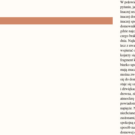
W połowie
pytaniu, j
Inaczej ur
inaczej do
inaczej sp
domownik
gdzie najc
czego brak
dnia. Najl
lecz z uw
wspierać 
kojarzy si
fragment 
biurko up
mają znacz
można zwo
się do dom
staje się
i dźwiękac
drewna, z
atmosferę 
powiadomi
napięcie.
niechcian
zasłonami
spokojną 
sposób na 
domowej dż