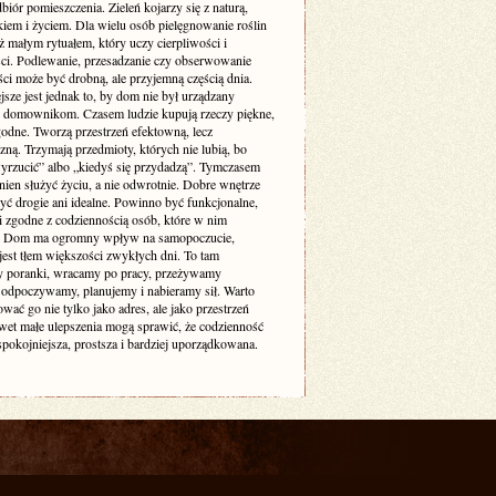
biór pomieszczenia. Zieleń kojarzy się z naturą,
iem i życiem. Dla wielu osób pielęgnowanie roślin
też małym rytuałem, który uczy cierpliwości i
ści. Podlewanie, przesadzanie czy obserwowanie
ci może być drobną, ale przyjemną częścią dnia.
sze jest jednak to, by dom nie był urządzany
 domownikom. Czasem ludzie kupują rzeczy piękne,
godne. Tworzą przestrzeń efektowną, lecz
zną. Trzymają przedmioty, których nie lubią, bo
yrzucić” albo „kiedyś się przydadzą”. Tymczasem
ien służyć życiu, a nie odwrotnie. Dobre wnętrze
yć drogie ani idealne. Powinno być funkcjonalne,
i zgodne z codziennością osób, które w nim
. Dom ma ogromny wpływ na samopoczucie,
jest tłem większości zwykłych dni. To tam
 poranki, wracamy po pracy, przeżywamy
odpoczywamy, planujemy i nabieramy sił. Warto
ować go nie tylko jako adres, ale jako przestrzeń
awet małe ulepszenia mogą sprawić, że codzienność
 spokojniejsza, prostsza i bardziej uporządkowana.