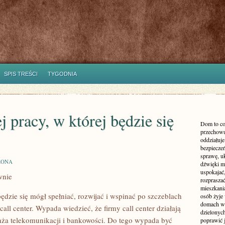
SPIS TREŚCI
TYGODNIA
 pracy, w której będzie się
Dom to co
przechowu
oddziałuje
bezpieczeń
sprawę, uk
ZONA
dźwięki m
uspokajać,
wnie
rozprasza
mieszkani
 będzie się mógł spełniać, rozwijać i wspinać po szczeblach
osób żyje
domach wy
 call center. Wypada wiedzieć, że firmy call center działają
dzielonych
anża telekomunikacji i bankowości. Do tego wypada być
poprawić 