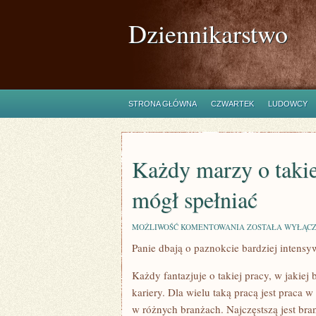
Dziennikarstwo
STRONA GŁÓWNA
CZWARTEK
LUDOWCY
Każdy marzy o takiej
mógł spełniać
KAŻDY
MOŻLIWOŚĆ KOMENTOWANIA
ZOSTAŁA WYŁĄC
MARZY
Panie dbają o paznokcie bardziej intensy
O
TAKIEJ
PRACY,
Każdy fantazjuje o takiej pracy, w jakiej
W
KTÓREJ
kariery. Dla wielu taką pracą jest praca w
BĘDZIE
w różnych branżach. Najczęstszą jest br
SIĘ