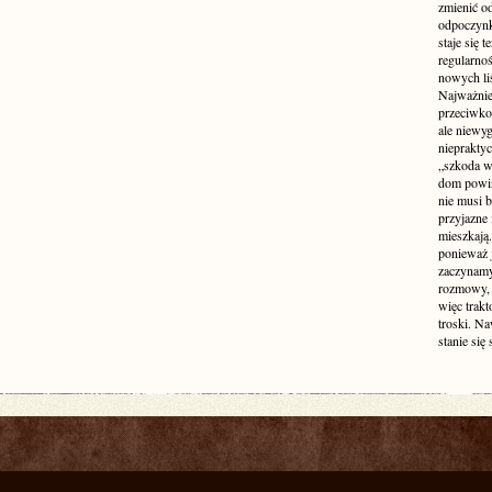
zmienić od
odpoczynk
staje się 
regularno
nowych liś
Najważniej
przeciwko
ale niewy
niepraktyc
„szkoda w
dom powin
nie musi b
przyjazne 
mieszkają
ponieważ 
zaczynamy
rozmowy, 
więc trakt
troski. N
stanie się