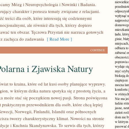
niewielki
ecamy Mózg i Neuropsychologia i Nowinki i Badania.
przedmiot
rujący charakter i porusza tematy związane z relacjami.
odpoczynk
wpłynąć n
ć treści dla osób, które interesują się codziennymi
najprostsz
mocjonalnymi, ale również dla tych, którzy dopiero
domowego 
mieszkanie
awać ten obszar. Tęczowa Przystań nie narzuca gotowych
ładu, któ
cz zachęca do zadawania
[ Read More ]
ginie, bl
miejscach,
odbiera t
CONTINUE
zabierać e
obecności
poprawia 
olarna i Zjawiska Natury
wydaje się
myć szyby
blokują d
cieplejsze
wiat to kraina, które od lat kusi osoby planujące wyprawy.
mocna lam
komfortu 
ion, w którym dzika natura spotyka się z prostotą życia, a
w różnych 
a może stać się początkiem nowej pasji. Strona poświęcona
Nie ma jed
ludzie róż
st praktycznym przewodnikiem dla osób, które chcą lepiej
jasne, neu
zwecji, Norwegii, Finlandii, Islandii oraz północnych
zieleń roś
dom nie b
cisza tworzy charakterystyczny klimat. Nowości na stronie
w którym c
adycje i Kuchnia Skandynawska. To serwis dla tych, którzy
pasować d