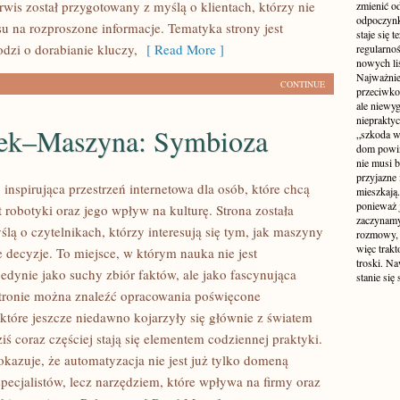
rwis został przygotowany z myślą o klientach, którzy nie
zmienić od
odpoczynk
su na rozproszone informacje. Tematyka strony jest
staje się 
odzi o dorabianie kluczy,
[ Read More ]
regularno
nowych liś
Najważniej
CONTINUE
przeciwko
ale niewy
niepraktyc
ek–Maszyna: Symbioza
„szkoda w
dom powin
nie musi b
przyjazne 
inspirująca przestrzeń internetowa dla osób, które chcą
mieszkają
ponieważ 
 robotyki oraz jego wpływ na kulturę. Strona została
zaczynamy
lą o czytelnikach, którzy interesują się tym, jak maszyny
rozmowy, 
więc trakt
 decyzje. To miejsce, w którym nauka nie jest
troski. N
edynie jako suchy zbiór faktów, ale jako fascynująca
stanie się
tronie można znaleźć opracowania poświęcone
które jeszcze niedawno kojarzyły się głównie z światem
iś coraz częściej stają się elementem codziennej praktyki.
azuje, że automatyzacja nie jest już tylko domeną
specjalistów, lecz narzędziem, które wpływa na firmy oraz