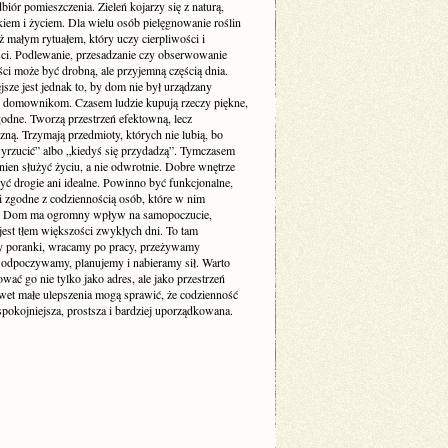
biór pomieszczenia. Zieleń kojarzy się z naturą,
iem i życiem. Dla wielu osób pielęgnowanie roślin
też małym rytuałem, który uczy cierpliwości i
ści. Podlewanie, przesadzanie czy obserwowanie
ci może być drobną, ale przyjemną częścią dnia.
sze jest jednak to, by dom nie był urządzany
 domownikom. Czasem ludzie kupują rzeczy piękne,
godne. Tworzą przestrzeń efektowną, lecz
zną. Trzymają przedmioty, których nie lubią, bo
yrzucić” albo „kiedyś się przydadzą”. Tymczasem
ien służyć życiu, a nie odwrotnie. Dobre wnętrze
yć drogie ani idealne. Powinno być funkcjonalne,
i zgodne z codziennością osób, które w nim
. Dom ma ogromny wpływ na samopoczucie,
jest tłem większości zwykłych dni. To tam
 poranki, wracamy po pracy, przeżywamy
odpoczywamy, planujemy i nabieramy sił. Warto
ować go nie tylko jako adres, ale jako przestrzeń
awet małe ulepszenia mogą sprawić, że codzienność
 spokojniejsza, prostsza i bardziej uporządkowana.