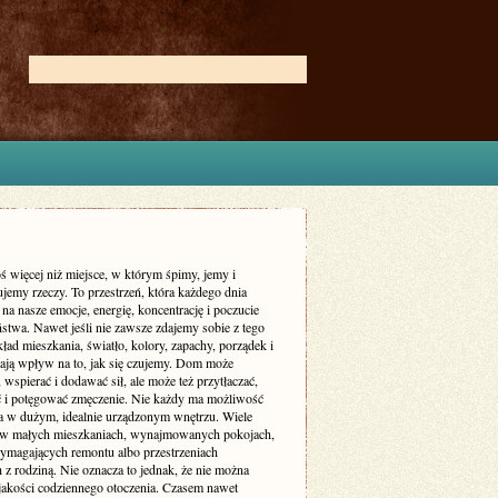
ś więcej niż miejsce, w którym śpimy, jemy i
jemy rzeczy. To przestrzeń, która każdego dnia
 na nasze emocje, energię, koncentrację i poczucie
stwa. Nawet jeśli nie zawsze zdajemy sobie z tego
ład mieszkania, światło, kolory, zapachy, porządek i
ają wpływ na to, jak się czujemy. Dom może
 wspierać i dodawać sił, ale może też przytłaczać,
ć i potęgować zmęczenie. Nie każdy ma możliwość
a w dużym, idealnie urządzonym wnętrzu. Wiele
 w małych mieszkaniach, wynajmowanych pokojach,
magających remontu albo przestrzeniach
 z rodziną. Nie oznacza to jednak, że nie można
jakości codziennego otoczenia. Czasem nawet