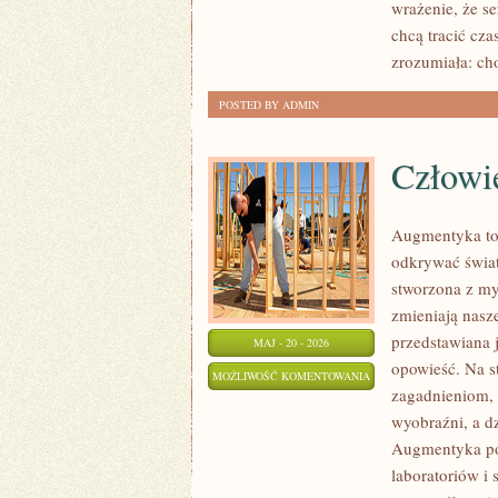
wrażenie, że se
chcą tracić cza
zrozumiała: ch
POSTED BY ADMIN
Człowi
Augmentyka to 
odkrywać świat
stworzona z myś
zmieniają nasze
przedstawiana j
MAJ - 20 - 2026
opowieść. Na s
CZŁOWIEK–
MOŻLIWOŚĆ KOMENTOWANIA
zagadnieniom, 
MASZYNA:
ZOSTAŁA WYŁĄCZONA
wyobraźni, a dz
SYMBIOZA
Augmentyka pok
laboratoriów i 