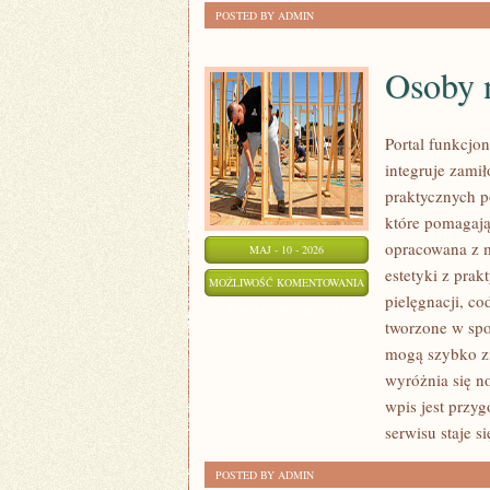
POSTED BY ADMIN
Osoby 
Portal funkcjo
integruje zamił
praktycznych p
które pomagają
opracowana z m
MAJ - 10 - 2026
estetyki z prak
OSOBY
MOŻLIWOŚĆ KOMENTOWANIA
pielęgnacji, co
NIEPEŁNOSPRAWNE
ZOSTAŁA WYŁĄCZONA
tworzone w spo
mogą szybko zn
wyróżnia się n
wpis jest przy
serwisu staje si
POSTED BY ADMIN