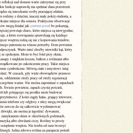
 refleksji nad domem warto zatrzymać się przy
akie funkcje naprawdę ma spełniać dana przestrzeń.
ządza się mieszkanie osoby pracującej zdalnie,
m rodziny z dziećmi, inaczej mały pokój studenta, a
okojne miejsce dla seniora. Praktyczne obserwacje
ów mogą działać jak
centrum porad
bo pokazują,
zęściej powstaje chaos, które miejsca są niewygodne,
uje, a które rozwiązania sprawdzają się każdego
epsze wnętrza rodzą się nie z kopiowania trendów,
ażnego patrzenia na własne potrzeby. Dom powinien
odpoczynek. Warto mieć choćby niewielki kąt, który
ę ze spokojem. Może to być fotel przy oknie,
kanapy z miękkim kocem, balkon z roślinami albo
orządkowane po zakończeniu pracy. Takie miejsca
enie symboliczne. Mówią ciału i umysłowi: tutaj
lnić. W czasach, gdy wiele obowiązków przenosi
u, oddzielenie strefy pracy od strefy regeneracji
 szczególnie ważne. Nie można zapominać o zapachach
h. Świeże powietrze, zapach czystej pościeli,
iół lub gotującego się posiłku może budować
przytulności. Z kolei ciągły hałas, grający telewizor,
enia telefonu czy odgłosy z ulicy mogą zwiększać
 Nie zawsze da się całkowicie wyeliminować
e dźwięki, ale można je łagodzić: dywanem,
, zamykaniem okien w określonych godzinach,
muzyką albo chwilami ciszy. Rośliny to prosty
ocieplenie wnętrza. Nie trzeba od razu tworzyć
ungli. Jedna zdrowa roślina na parapecie potrafi