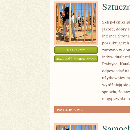
Sztuczn
Sklep-Feniks.p
jakość, dobry 
internet. Stro
poszukujących 
zarówno w domo
MAJ - 7 - 2026
indywidualnyc
SZTUCZNA
MOŻLIWOŚĆ KOMENTOWANIA
Praktyce. Kata
INTELIGENCJA
ZOSTAŁA WYŁĄCZONA
odpowiadać na
(AI)
użytkownicy mo
wyróżniają się
sprawia, że na
mogą szybko od
POSTED BY ADMIN
Samoch