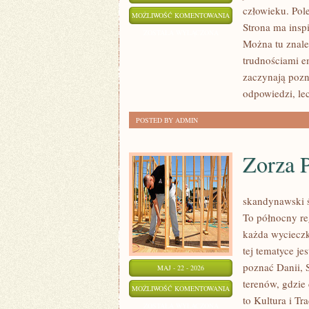
człowieku. Pol
NOWINKI
MOŻLIWOŚĆ KOMENTOWANIA
Strona ma inspi
I
ZOSTAŁA WYŁĄCZONA
Można tu znaleź
BADANIA
trudnościami e
zaczynają pozn
odpowiedzi, le
POSTED BY ADMIN
Zorza P
skandynawski ś
To północny reg
każda wycieczk
tej tematyce je
poznać Danii, S
MAJ - 22 - 2026
terenów, gdzie 
ZORZA
MOŻLIWOŚĆ KOMENTOWANIA
to Kultura i Tr
POLARNA
ZOSTAŁA WYŁĄCZONA