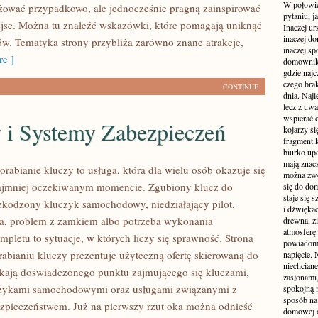
W połowie
żować przypadkowo, ale jednocześnie pragną zainspirować
pytaniu, j
ejsc. Można tu znaleźć wskazówki, które pomagają uniknąć
Inaczej ur
inaczej do
w. Tematyka strony przybliża zarówno znane atrakcje,
inaczej sp
e ]
domownik
gdzie najc
czego brak
CONTINUE
dnia. Najl
lecz z uw
wspierać 
 i Systemy Zabezpieczeń
kojarzy si
fragment 
biurko up
mają znacz
orabianie kluczy to usługa, która dla wielu osób okazuje się
można zwo
ajmniej oczekiwanym momencie. Zgubiony klucz do
się do dom
staje się
zkodzony kluczyk samochodowy, niedziałający pilot,
i dźwiękac
a, problem z zamkiem albo potrzeba wykonania
drewna, z
atmosferę 
pletu to sytuacje, w których liczy się sprawność. Strona
powiadomi
abianiu kluczy prezentuje użyteczną ofertę skierowaną do
napięcie.
niechcian
ukają doświadczonego punktu zajmującego się kluczami,
zasłonami
zykami samochodowymi oraz usługami związanymi z
spokojną 
sposób na 
pieczeństwem. Już na pierwszy rzut oka można odnieść
domowej dż