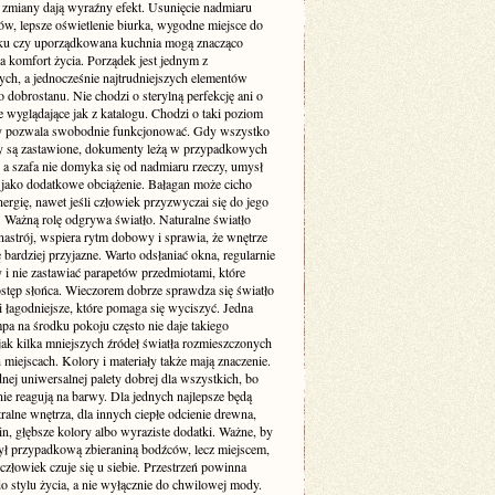
e zmiany dają wyraźny efekt. Usunięcie nadmiaru
ów, lepsze oświetlenie biurka, wygodne miejsce do
u czy uporządkowana kuchnia mogą znacząco
a komfort życia. Porządek jest jednym z
ych, a jednocześnie najtrudniejszych elementów
dobrostanu. Nie chodzi o sterylną perfekcję ani o
 wyglądające jak z katalogu. Chodzi o taki poziom
ry pozwala swobodnie funkcjonować. Gdy wszystko
aty są zastawione, dokumenty leżą w przypadkowych
 a szafa nie domyka się od nadmiaru rzeczy, umysł
o jako dodatkowe obciążenie. Bałagan może cicho
nergię, nawet jeśli człowiek przyzwyczai się do jego
. Ważną rolę odgrywa światło. Naturalne światło
nastrój, wspiera rytm dobowy i sprawia, że wnętrze
 bardziej przyjazne. Warto odsłaniać okna, regularnie
 i nie zastawiać parapetów przedmiotami, które
ostęp słońca. Wieczorem dobrze sprawdza się światło
 i łagodniejsze, które pomaga się wyciszyć. Jedna
pa na środku pokoju często nie daje takiego
jak kilka mniejszych źródeł światła rozmieszczonych
miejscach. Kolory i materiały także mają znaczenie.
nej uniwersalnej palety dobrej dla wszystkich, bo
nie reagują na barwy. Dla jednych najlepsze będą
tralne wnętrza, dla innych ciepłe odcienie drewna,
lin, głębsze kolory albo wyraziste dodatki. Ważne, by
ył przypadkową zbieraniną bodźców, lecz miejscem,
złowiek czuje się u siebie. Przestrzeń powinna
o stylu życia, a nie wyłącznie do chwilowej mody.