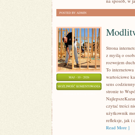
na sposób, w j
POSTED BY ADMIN
Modlit
Strona interne
z myślą o osob
rozwojem ducho
To internetowa
wartościowe ka
MAJ - 10 - 2026
sens codzienny
MODLITWA
MOŻLIWOŚĆ KOMENTOWANIA
stronie to Wspó
I
ZOSTAŁA WYŁĄCZONA
NajlepszeKazan
DUCHOWOŚĆ
czytać treści n
użytkownik moż
refleksje, jak 
Read More ]