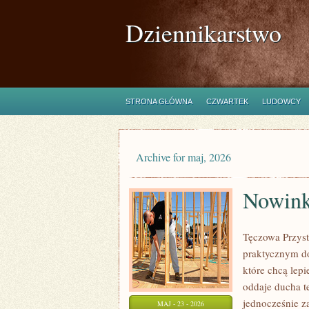
Dziennikarstwo
STRONA GŁÓWNA
CZWARTEK
LUDOWCY
Archive for maj, 2026
Nowink
Tęczowa Przyst
praktycznym do
które chcą lep
oddaje ducha t
jednocześnie za
MAJ - 23 - 2026