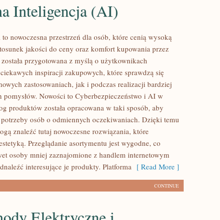
a Inteligencja (AI)
l to nowoczesna przestrzeń dla osób, które cenią wysoką
stosunek jakości do ceny oraz komfort kupowania przez
na została przygotowana z myślą o użytkownikach
ciekawych inspiracji zakupowych, które sprawdzą się
wych zastosowaniach, jak i podczas realizacji bardziej
h pomysłów. Nowości to Cyberbezpieczeństwo i AI w
log produktów została opracowana w taki sposób, aby
 potrzeby osób o odmiennych oczekiwaniach. Dzięki temu
gą znaleźć tutaj nowoczesne rozwiązania, które
 estetyką. Przeglądanie asortymentu jest wygodne, co
wet osoby mniej zaznajomione z handlem internetowym
naleźć interesujące je produkty. Platforma
[ Read More ]
CONTINUE
ody Elektryczne i