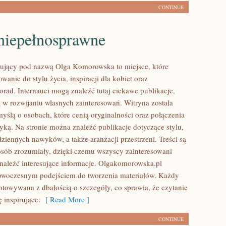
CONTINUE
niepełnosprawne
nujący pod nazwą Olga Komorowska to miejsce, które
owanie do stylu życia, inspiracji dla kobiet oraz
orad. Internauci mogą znaleźć tutaj ciekawe publikacje,
 w rozwijaniu własnych zainteresowań. Witryna została
yślą o osobach, które cenią oryginalności oraz połączenia
tyką. Na stronie można znaleźć publikacje dotyczące stylu,
dziennych nawyków, a także aranżacji przestrzeni. Treści są
sób zrozumiały, dzięki czemu wszyscy zainteresowani
aleźć interesujące informacje. Olgakomorowska.pl
owoczesnym podejściem do tworzenia materiałów. Każdy
gotowywana z dbałością o szczegóły, co sprawia, że czytanie
ę inspirujące.
[ Read More ]
CONTINUE