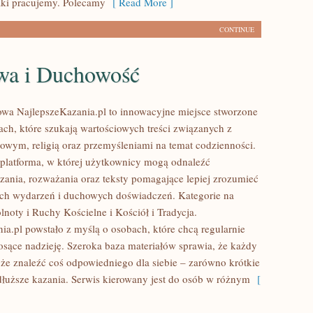
aki pracujemy. Polecamy
[ Read More ]
CONTINUE
wa i Duchowość
towa NajlepszeKazania.pl to innowacyjne miejsce stworzone
ach, które szukają wartościowych treści związanych z
wym, religią oraz przemyśleniami na temat codzienności.
 platforma, w której użytkownicy mogą odnaleźć
zania, rozważania oraz teksty pomagające lepiej zrozumieć
ch wydarzeń i duchowych doświadczeń. Kategorie na
lnoty i Ruchy Kościelne i Kościół i Tradycja.
ia.pl powstało z myślą o osobach, które chcą regularnie
iosące nadzieję. Szeroka baza materiałów sprawia, że każdy
e znaleźć coś odpowiedniego dla siebie – zarówno krótkie
i dłuższe kazania. Serwis kierowany jest do osób w różnym
[