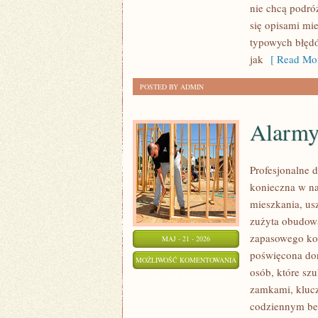
nie chcą podró
I
się opisami mi
ZJAWISKA
typowych błędó
NATURY
jak
[ Read Mor
POSTED BY ADMIN
Alarmy
Profesjonalne d
konieczna w n
mieszkania, us
zużyta obudow
zapasowego kom
MAJ - 21 - 2026
poświęcona dor
ALARMY
MOŻLIWOŚĆ KOMENTOWANIA
osób, które sz
I
ZOSTAŁA WYŁĄCZONA
zamkami, kluc
SYSTEMY
codziennym bez
ZABEZPIECZEŃ