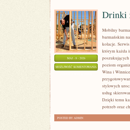
Drinki 
Mobilny barma
barmańskim na 
kolacje. Serwis
którym każda i
poszukujących 
MAJ - 8 - 2026
poziom organiz
DRINKI
MOŻLIWOŚĆ KOMENTOWANIA
Wina i Winnice
I
ZOSTAŁA WYŁĄCZONA
przygotowywani
KOKTAJLE
stylowych uroc
usług skierowa
Dzięki temu k
potrzeb oraz c
POSTED BY ADMIN