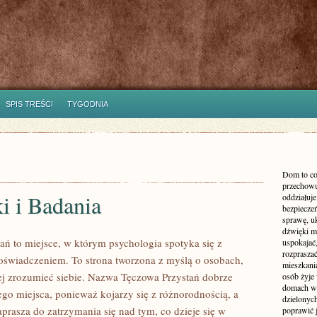
SPIS TREŚCI
TYGODNIA
Dom to co
przechowu
i i Badania
oddziałuje
bezpieczeń
sprawę, uk
dźwięki m
ań to miejsce, w którym psychologia spotyka się z
uspokajać,
rozprasza
świadczeniem. To strona tworzona z myślą o osobach,
mieszkani
iej zrozumieć siebie. Nazwa Tęczowa Przystań dobrze
osób żyje
domach wy
ego miejsca, ponieważ kojarzy się z różnorodnością, a
dzielonych
prasza do zatrzymania się nad tym, co dzieje się w
poprawić 