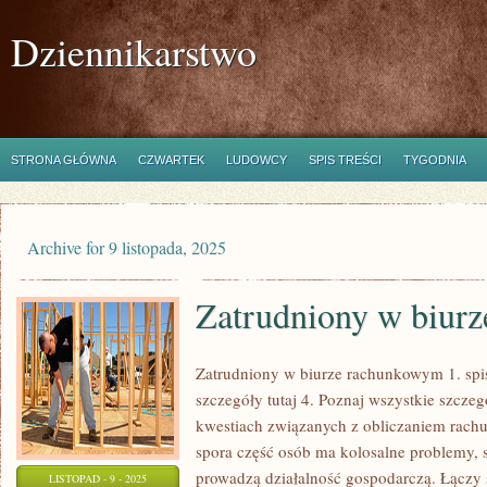
Dziennikarstwo
STRONA GŁÓWNA
CZWARTEK
LUDOWCY
SPIS TREŚCI
TYGODNIA
Archive for 9 listopada, 2025
Zatrudniony w biur
Zatrudniony w biurze rachunkowym 1. spis 
szczegóły tutaj 4. Poznaj wszystkie szczeg
kwestiach związanych z obliczaniem rach
spora część osób ma kolosalne problemy, s
prowadzą działalność gospodarczą. Łączy 
LISTOPAD - 9 - 2025