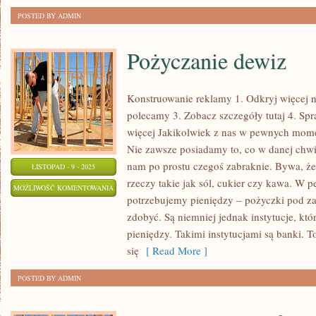
POSTED BY ADMIN
Pożyczanie dewiz
Konstruowanie reklamy 1. Odkryj więcej n
polecamy 3. Zobacz szczegóły tutaj 4. Spr
więcej Jakikolwiek z nas w pewnych mome
Nie zawsze posiadamy to, co w danej chwi
nam po prostu czegoś zabraknie. Bywa, że 
LISTOPAD - 9 - 2025
rzeczy takie jak sól, cukier czy kawa. 
POŻYCZANIE
MOŻLIWOŚĆ KOMENTOWANIA
potrzebujemy pieniędzy – pożyczki pod zast
DEWIZ
ZOSTAŁA WYŁĄCZONA
zdobyć. Są niemniej jednak instytucje, kt
pieniędzy. Takimi instytucjami są banki. 
się
[ Read More ]
POSTED BY ADMIN