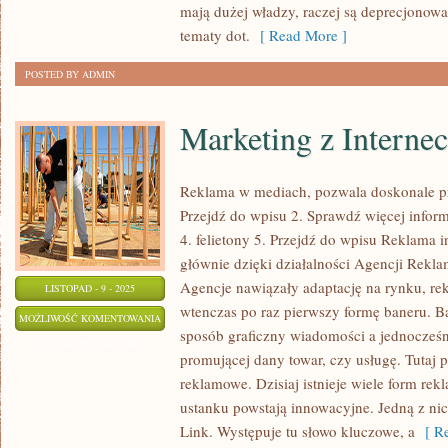
mają dużej władzy, raczej są deprecjonowa
FIRMĘ?
tematy dot.
[ Read More ]
POSTED BY ADMIN
Marketing z Internec
Reklama w mediach, pozwala doskonale p
Przejdź do wpisu 2. Sprawdź więcej inform
4. felietony 5. Przejdź do wpisu Reklama i
głównie dzięki działalności Agencji Rekla
Agencje nawiązały adaptację na rynku, rek
LISTOPAD - 9 - 2025
wtenczas po raz pierwszy formę baneru. B
MARKETING
MOŻLIWOŚĆ KOMENTOWANIA
sposób graficzny wiadomości a jednocześn
Z
ZOSTAŁA WYŁĄCZONA
promującej dany towar, czy usługę. Tutaj 
INTERNECIE
reklamowe. Dzisiaj istnieje wiele form rek
ustanku powstają innowacyjne. Jedną z nic
Link. Występuje tu słowo kluczowe, a
[ Re