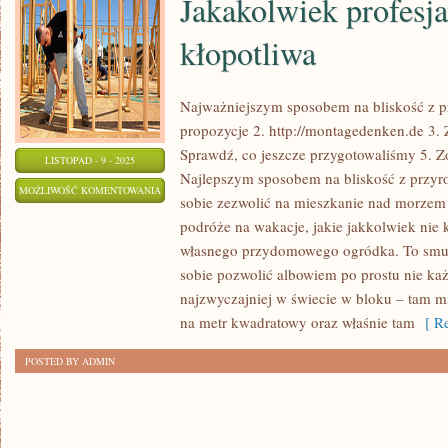
Jakakolwiek profesj
kłopotliwa
Najważniejszym sposobem na bliskość z p
propozycje 2. http://montagedenken.de 3. 
Sprawdź, co jeszcze przygotowaliśmy 5. Z
LISTOPAD - 9 - 2025
Najlepszym sposobem na bliskość z przyrod
JAKAKOLWIEK
MOŻLIWOŚĆ KOMENTOWANIA
sobie zezwolić na mieszkanie nad morzem 
PROFESJA
ZOSTAŁA WYŁĄCZONA
podróże na wakacje, jakie jakkolwiek nie k
MOŻE
własnego przydomowego ogródka. To smutn
BYĆ
sobie pozwolić albowiem po prostu nie ka
KŁOPOTLIWA
najzwyczajniej w świecie w bloku – tam mie
na metr kwadratowy oraz właśnie tam
[ Re
POSTED BY ADMIN