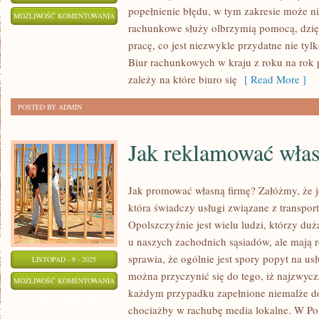
popełnienie błędu, w tym zakresie może ni
ZATRUDNIONY
MOŻLIWOŚĆ KOMENTOWANIA
rachunkowe służy olbrzymią pomocą, dzię
W
ZOSTAŁA WYŁĄCZONA
pracę, co jest niezwykle przydatne nie tylk
BIURZE
Biur rachunkowych w kraju z roku na rok
RACHUNKOWYM
zależy na które biuro się
[ Read More ]
POSTED BY ADMIN
Jak reklamować włas
Jak promować własną firmę? Załóżmy, że je
która świadczy usługi związane z transpo
Opolszczyźnie jest wielu ludzi, którzy du
u naszych zachodnich sąsiadów, ale mają 
sprawia, że ogólnie jest spory popyt na u
LISTOPAD - 9 - 2025
można przyczynić się do tego, iż najzwycz
JAK
MOŻLIWOŚĆ KOMENTOWANIA
każdym przypadku zapełnione niemalże 
REKLAMOWAĆ
ZOSTAŁA WYŁĄCZONA
chociażby w rachubę media lokalne. W Po
WŁASNĄ