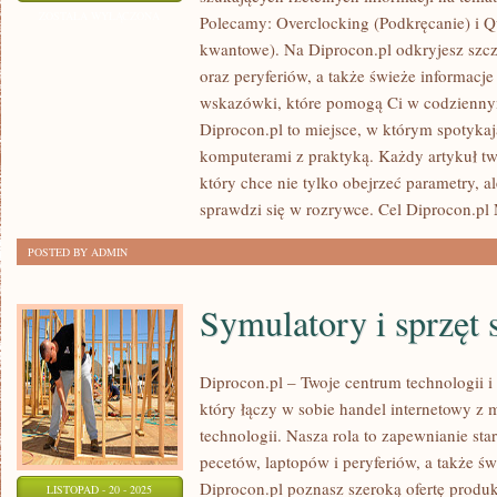
GAMINGOWE
ZOSTAŁA WYŁĄCZONA
Polecamy: Overclocking (Podkręcanie) i
I
kwantowe). Na Diprocon.pl odkryjesz szc
SZTUCZNE
oraz peryferiów, a także świeże informacje
SIECI
wskazówki, które pomogą Ci w codzienny
NEURONOWE
Diprocon.pl to miejsce, w którym spotykaj
komputerami z praktyką. Każdy artykuł two
I
który chce nie tylko obejrzeć parametry, a
OBLICZENIA
sprawdzi się w rozrywce. Cel Diprocon.pl 
ROZPROSZONE
POSTED BY ADMIN
Symulatory i sprzęt 
Diprocon.pl – Twoje centrum technologii i
który łączy w sobie handel internetowy z
technologii. Nasza rola to zapewnianie s
pecetów, laptopów i peryferiów, a także ś
Diprocon.pl poznasz szeroką ofertę produ
LISTOPAD - 20 - 2025