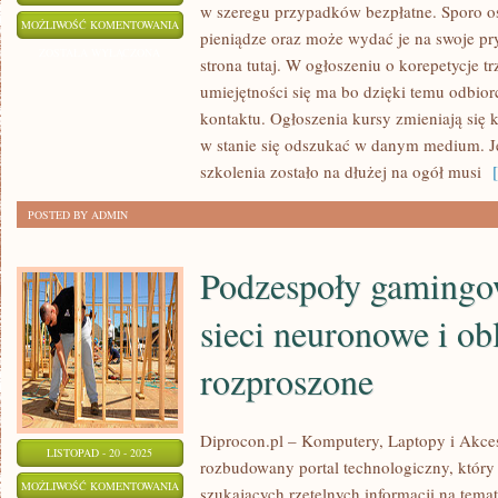
w szeregu przypadków bezpłatne. Sporo os
KSZTAŁTOWAĆ
MOŻLIWOŚĆ KOMENTOWANIA
pieniądze oraz może wydać je na swoje pr
POWINIEN
ZOSTAŁA WYŁĄCZONA
strona tutaj. W ogłoszeniu o korepetycje 
SIĘ
umiejętności się ma bo dzięki temu odbio
KAŻDY
kontaktu. Ogłoszenia kursy zmieniają się 
Z
w stanie się odszukać w danym medium. Je
NAS
szkolenia zostało na dłużej na ogół musi
[ 
POSTED BY ADMIN
Podzespoły gamingo
sieci neuronowe i ob
rozproszone
Diprocon.pl – Komputery, Laptopy i Akceso
LISTOPAD - 20 - 2025
rozbudowany portal technologiczny, który 
PODZESPOŁY
MOŻLIWOŚĆ KOMENTOWANIA
szukających rzetelnych informacji na tem