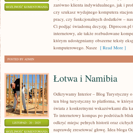
zarówno klienta indywidualnego, jak i prof
SYMULATORY
MOŻLIWOŚĆ KOMENTOWANIA
czy szukasz wydajnego komputera stacjon
I
ZOSTAŁA WYŁĄCZONA
pracy, czy funkcjonalnych dodatków – nas
SPRZĘT
Ci podjąć świadomą decyzję. Diprocon.pl t
SPECJALISTYCZNY
internetowy, ale także rozbudowane komp
którym udostępniamy obszerne teksty eksp
komputerowego. Nasze
[ Read More ]
POSTED BY ADMIN
Łotwa i Namibia
Odkrywamy Interior – Blog Turystyczny o 
ten blog turystyczny to platforma, w któr
świata z konkretnymi wskazówkami dla ka
To internetowy kompas po podróżach blisk
odkryć miejsc pełnych historii oraz cichyc
LISTOPAD - 20 - 2025
naprawdę zresetować głowę. Idea bloga O
ŁOTWA
MOŻLIWOŚĆ KOMENTOWANIA