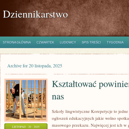
Dziennikarstwo
STRONA GŁÓWNA
CZWARTEK
LUDOWCY
SPIS TREŚCI
TYGODNIA
Archive for 20 listopada, 2025
Kształtować powinie
nas
Szkoły lingwistyczne Korepetycje to jedne
ogłoszeń edukacyjnych jakie wolno spotk
masowego przekazu. Najwięcej jest ich w g
LISTOPAD - 20 - 2025