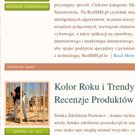
przystępny sposób. Ciekawe kategorie: Eko
RETROTECH
MOŻLIWOŚĆ KOMENTOWANIA
Smartwatche. Na RedSMS.pl czytelnik znaj
I
ZOSTAŁA WYŁĄCZONA
inteligentnych algorytmów, uczenia maszy
HOBBY
urządzeń połączonych, rozwiązań chmuro
Z
cyfrowego, a także aplikacji na smartfony,
TECHNOLOGIĄ
internetowego i marketingu internetowego. 
aby spajać podejście specjalisty z pytani
z technologią. RedSMS.pl to
[ Read More 
POSTED BY ADMIN
Kolor Roku i Trendy
Recenzje Produktów
Sztuka Zdobienia Paznokci – kraina styliza
urody Sztuka-zdobienia-paznokci.pl to mi
oraz make-upu znajdą niemal wszystko, cz
LISTOPAD - 26 - 2025