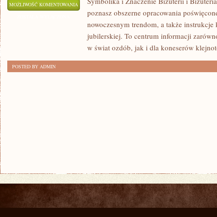
Symbolika i Znaczenie Biżuterii i Biżuteri
BIŻUTERIA
MOŻLIWOŚĆ KOMENTOWANIA
poznasz obszerne opracowania poświęcone 
ETNICZNA
ZOSTAŁA WYŁĄCZONA
nowoczesnym trendom, a także instrukcje 
I
jubilerskiej. To centrum informacji zarów
INNE
w świat ozdób, jak i dla koneserów klejno
TEMATY
POSTED BY ADMIN