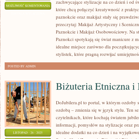
zachwycające stylizacje na co dzień i od 
KOLOR
MOŻLIWOŚĆ KOMENTOWANIA
które chcą połączyć kreatywność z prakty
ROKU
ZOSTAŁA WYŁĄCZONA
paznokcie oraz makijaż stały się prawdziw
I
przeczytaj: Makijaż Artystyczny i Sceniczn
TRENDY
Paznokcie i Makijaż Osobowościowy. Na st
SEZONOWE
Paznokci spotykają się świat manicure z 
I
idealne miejsce zarówno dla początkujący
RECENZJE
stylistek, które pragną rozwijać umiejętno
PRODUKTÓW
POSTED BY ADMIN
Biżuteria Etniczna i
DoJubilera.pl to portal, w którym ozdoby s
ozdobą – zmienia się w język stylu. Ten se
czytelnikach, które kochają światem jubiler
informacji, pomysłów na stylizacje oraz p
idealne dodatki na co dzień i na wyjątkowe
LISTOPAD - 26 - 2025