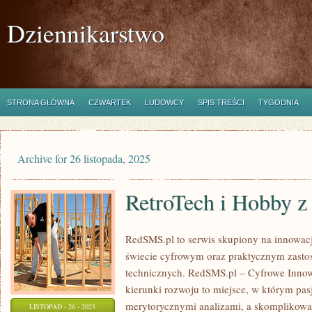
Dziennikarstwo
STRONA GŁÓWNA
CZWARTEK
LUDOWCY
SPIS TREŚCI
TYGODNIA
Archive for 26 listopada, 2025
RetroTech i Hobby z
RedSMS.pl to serwis skupiony na innow
świecie cyfrowym oraz praktycznym zasto
technicznych. RedSMS.pl – Cyfrowe Innowa
kierunki rozwoju to miejsce, w którym pasj
merytorycznymi analizami, a skomplikowa
LISTOPAD - 26 - 2025